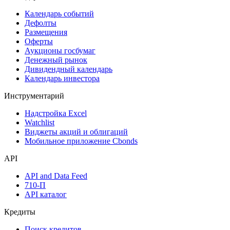
Календарь событий
Дефолты
Размещения
Оферты
Аукционы госбумаг
Денежный рынок
Дивидендный календарь
Календарь инвестора
Инструментарий
Надстройка Excel
Watchlist
Виджеты акций и облигаций
Мобильное приложение Cbonds
API
API and Data Feed
710-П
API каталог
Кредиты
Поиск кредитов