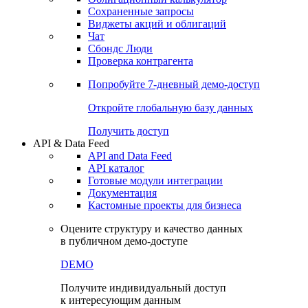
Сохраненные запросы
Виджеты акций и облигаций
Чат
Сбондс Люди
Проверка контрагента
Попробуйте
7-дневный
демо-доступ
Откройте глобальную базу данных
Получить доступ
API & Data Feed
API and Data Feed
API каталог
Готовые модули интеграции
Документация
Кастомные проекты для бизнеса
Оцените структуру и качество данных
в публичном демо-доступе
DEMO
Получите индивидуальный доступ
к интересующим данным