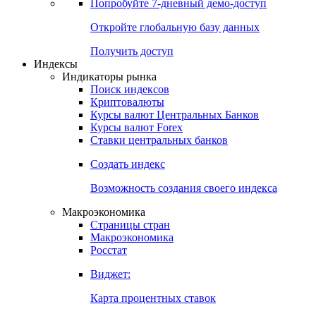
Попробуйте
7-дневный
демо-доступ
Откройте глобальную базу данных
Получить доступ
Индексы
Индикаторы рынка
Поиск индексов
Криптовалюты
Курсы валют Центральных Банков
Курсы валют Forex
Ставки центральных банков
Создать индекс
Возможность создания своего индекса
Макроэкономика
Страницы стран
Макроэкономика
Росстат
Виджет:
Карта процентных ставок