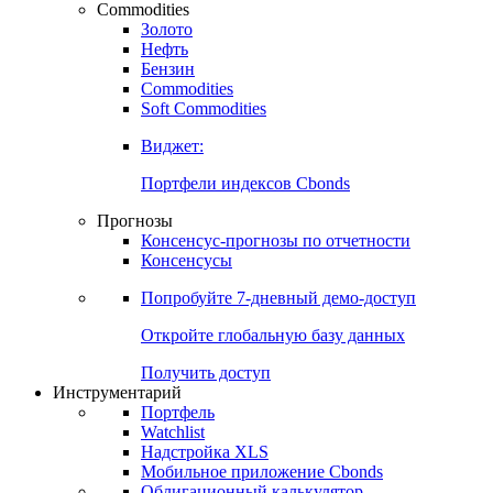
Commodities
Золото
Нефть
Бензин
Commodities
Soft Commodities
Виджет:
Портфели индексов Cbonds
Прогнозы
Консенсус-прогнозы по отчетности
Консенсусы
Попробуйте
7-дневный
демо-доступ
Откройте глобальную базу данных
Получить доступ
Инструментарий
Портфель
Watchlist
Надстройка XLS
Мобильное приложение Cbonds
Облигационный калькулятор