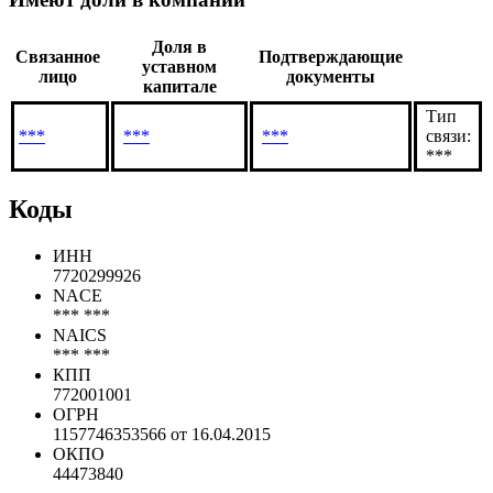
Доля в
Связанное
Подтверждающие
уставном
лицо
документы
капитале
Тип
***
***
***
связи:
***
Коды
ИНН
7720299926
NACE
*** ***
NAICS
*** ***
КПП
772001001
ОГРН
1157746353566 от 16.04.2015
ОКПО
44473840