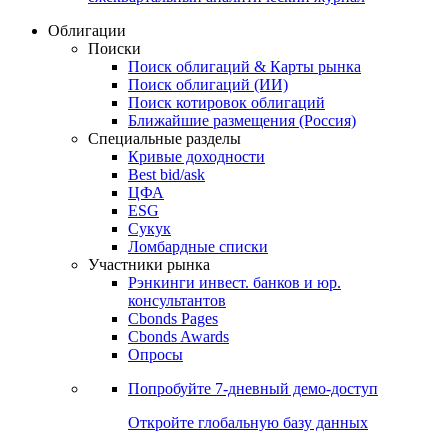
Облигации
Поиски
Поиск облигаций & Карты рынка
Поиск облигаций (ИИ)
Поиск котировок облигаций
Ближайшие размещения (Россия)
Специальные разделы
Кривые доходности
Best bid/ask
ЦФА
ESG
Сукук
Ломбардные списки
Участники рынка
Рэнкинги инвест. банков и юр.
консультантов
Cbonds Pages
Cbonds Awards
Опросы
Попробуйте
7-дневный
демо-доступ
Откройте глобальную базу данных