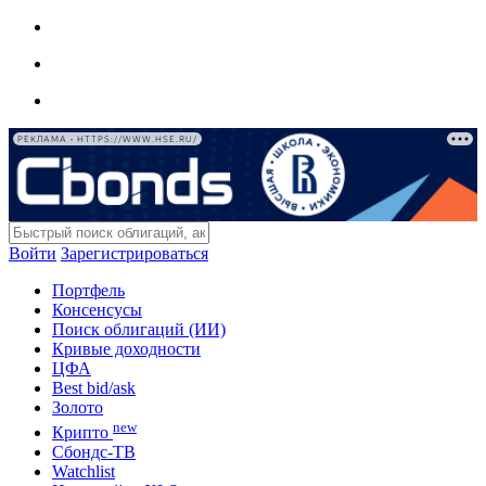
РЕКЛАМА • HTTPS://WWW.HSE.RU/
Войти
Зарегистрироваться
Портфель
Консенсусы
Поиск облигаций (ИИ)
Кривые доходности
ЦФА
Best bid/ask
Золото
new
Крипто
Сбондс-ТВ
Watchlist