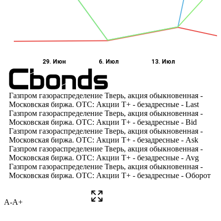
A-
A+