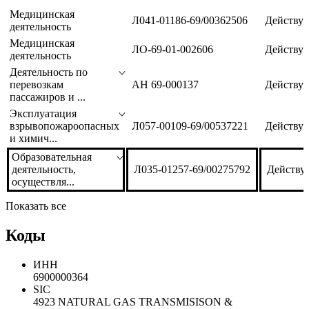
Медицинская
Л041-01186-69/00362506
Действуе
деятельность
Медицинская
ЛО-69-01-002606
Действуе
деятельность
Деятельность по
перевозкам
АН 69-000137
Действуе
пассажиров и ...
Эксплуатация
взрывопожароопасных
Л057-00109-69/00537221
Действуе
и химич...
Образовательная
деятельность,
Л035-01257-69/00275792
Действу
осуществля...
Показать все
Коды
ИНН
6900000364
SIC
4923 NATURAL GAS TRANSMISISON &