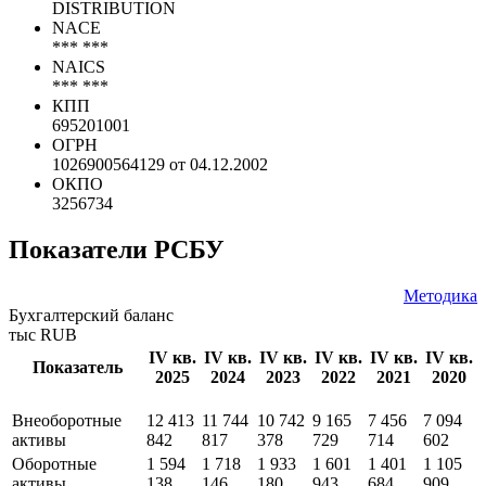
DISTRIBUTION
NACE
*** ***
NAICS
*** ***
КПП
695201001
ОГРН
1026900564129 от 04.12.2002
ОКПО
3256734
Показатели РСБУ
Методика
Бухгалтерский баланс
тыс RUB
IV кв.
IV кв.
IV кв.
IV кв.
IV кв.
IV кв.
Показатель
2025
2024
2023
2022
2021
2020
Внеоборотные
12 413
11 744
10 742
9 165
7 456
7 094
активы
842
817
378
729
714
602
Оборотные
1 594
1 718
1 933
1 601
1 401
1 105
активы
138
146
180
943
684
909