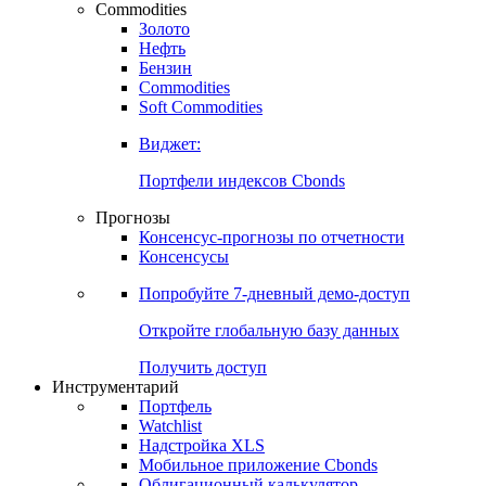
Commodities
Золото
Нефть
Бензин
Commodities
Soft Commodities
Виджет:
Портфели индексов Cbonds
Прогнозы
Консенсус-прогнозы по отчетности
Консенсусы
Попробуйте
7-дневный
демо-доступ
Откройте глобальную базу данных
Получить доступ
Инструментарий
Портфель
Watchlist
Надстройка XLS
Мобильное приложение Cbonds
Облигационный калькулятор