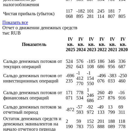
налогообложения
117
-182
101
245
181
7
Чистая прибыль (убыток)
068
895
281
114
807
805
Показать все
Отчет о движении денежных средств
тыс RUB
IV
IV
IV
IV
IV
IV
Показатель
кв.
кв.
кв.
кв.
кв.
кв.
2025
2024
2023
2022
2021
2020
Сальдо денежных потоков от
524
576
-185
186
346
336
текущих операций
292
643
108
686
956
687
-1
-1
Сальдо денежных потоков от
-696
-496
-383
-250
412
154
инвестиционных операций
235
076
033
460
770
550
1
Сальдо денежных потоков от
171
778
260
49
-16
246
финансовых операций
071
534
257
876
916
686
Сальдо денежных потоков за
-57
-92
-49
13
69
-872
отчетный период
593
972
133
799
311
Остаток денежных средств и
2
59
152
201
188
118
денежных эквивалентов на
190
783
755
888
089
778
начало отчетного периода