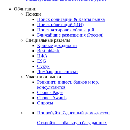
Облигации
Поиски
Поиск облигаций & Карты рынка
Поиск облигаций (ИИ)
Поиск котировок облигаций
Ближайшие размещения (Россия)
Специальные разделы
Кривые доходности
Best bid/ask
ЦФА
ESG
Сукук
Ломбардные списки
Участники рынка
Рэнкинги инвест. банков и юр.
консультантов
Cbonds Pages
Cbonds Awards
Опросы
Попробуйте
7-дневный
демо-доступ
Откройте глобальную базу данных