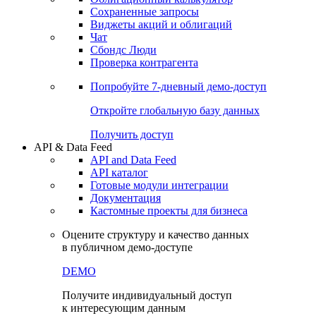
Сохраненные запросы
Виджеты акций и облигаций
Чат
Сбондс Люди
Проверка контрагента
Попробуйте
7-дневный
демо-доступ
Откройте глобальную базу данных
Получить доступ
API & Data Feed
API and Data Feed
API каталог
Готовые модули интеграции
Документация
Кастомные проекты для бизнеса
Оцените структуру и качество данных
в публичном демо-доступе
DEMO
Получите индивидуальный доступ
к интересующим данным