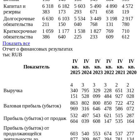
Капитал и
6 318
6 182
5 603
5 490
4 890
4 572
резервы
383
173
293
671
658
119
Долгосрочные
6 630
6 103
5 534
3 449
3 198
2 917
обязательства
211
150
040
768
131
780
Краткосрочные
1 059
1 177
1 538
1 827
769
710
обязательства
386
640
225
233
609
612
Показать все
Отчет о финансовых результатах
тыс RUB
IV
IV
IV
IV
IV
IV
Показатель
кв.
кв.
кв.
кв.
кв.
кв.
2025
2024
2023
2022
2021
2020
4
3
3
3
2
2
Выручка
340
795
329
228
651
312
151
528
099
484
927
028
863
802
800
850
722
472
Валовая прибыль (убыток)
969
316
646
478
586
072
532
497
543
621
515
287
Прибыль (убыток) от продаж
604
039
608
147
535
164
Прибыль (убыток) от
продолжающейся
603
540
553
674
537
277
деятельности до
877
309
867
394
781
134