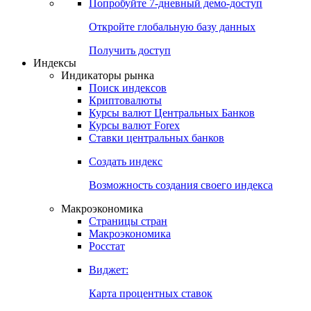
Попробуйте
7-дневный
демо-доступ
Откройте глобальную базу данных
Получить доступ
Индексы
Индикаторы рынка
Поиск индексов
Криптовалюты
Курсы валют Центральных Банков
Курсы валют Forex
Ставки центральных банков
Создать индекс
Возможность создания своего индекса
Макроэкономика
Страницы стран
Макроэкономика
Росстат
Виджет:
Карта процентных ставок