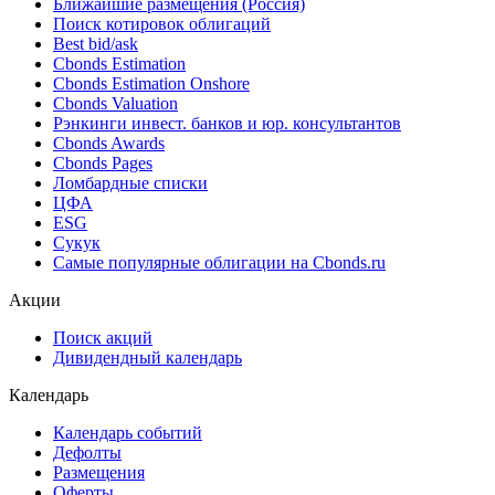
Ближайшие размещения (Россия)
Поиск котировок облигаций
Best bid/ask
Cbonds Estimation
Cbonds Estimation Onshore
Cbonds Valuation
Рэнкинги инвест. банков и юр. консультантов
Cbonds Awards
Cbonds Pages
Ломбардные списки
ЦФА
ESG
Сукук
Самые популярные облигации на Cbonds.ru
Акции
Поиск акций
Дивидендный календарь
Календарь
Календарь событий
Дефолты
Размещения
Оферты