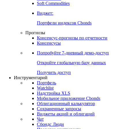
Золото
Нефть
Бензин
Commodities
Soft Commodities
Виджет:
Портфели индексов Cbonds
Прогнозы
Консенсус-прогнозы по отчетности
Консенсусы
Попробуйте
7-дневный
демо-доступ
Откройте глобальную базу данных
Получить доступ
Инструментарий
Портфель
Watchlist
Надстройка XLS
Мобильное приложение Cbonds
Облигационный калькулятор
Сохраненные запросы