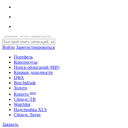
РЕКЛАМА • HTTPS://WWW.HSE.RU/
Войти
Зарегистрироваться
Портфель
Консенсусы
Поиск облигаций (ИИ)
Кривые доходности
ЦФА
Best bid/ask
Золото
new
Крипто
Сбондс-ТВ
Watchlist
Надстройка XLS