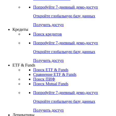
Акции
Поиск акций
Дивидендный календарь
Российские IPO/SPO
Попробуйте
7-дневный
демо-доступ
Откройте глобальную базу данных
Получить доступ
Кредиты
Поиск кредитов
Попробуйте
7-дневный
демо-доступ
Откройте глобальную базу данных
Получить доступ
ETF & Funds
Поиск ETF & Funds
Сравнение ETF & Funds
Поиск ПИФ
Поиск Mutual Funds
Попробуйте
7-дневный
демо-доступ