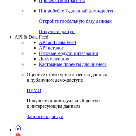
Виджеты акций и облигаций
Чат
Сбондс Люди
Проверка контрагента
Попробуйте
7-дневный
демо-доступ
Откройте глобальную базу данных
Получить доступ
API & Data Feed
API and Data Feed
API каталог
Готовые модули интеграции
Документация
Кастомные проекты для бизнеса
Оцените структуру и качество данных
в публичном демо-доступе
DEMO
Получите индивидуальный доступ
к интересующим данным
Запросить доступ