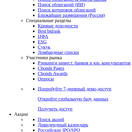
Облигации
Поиски
Поиск облигаций & Карты рынка
Поиск облигаций (ИИ)
Поиск котировок облигаций
Ближайшие размещения (Россия)
Специальные разделы
Кривые доходности
Best bid/ask
ЦФА
ESG
Сукук
Ломбардные списки
Участники рынка
Рэнкинги инвест. банков и юр. консультантов
Cbonds Pages
Cbonds Awards
Опросы
Попробуйте
7-дневный
демо-доступ
Откройте глобальную базу данных
Получить доступ