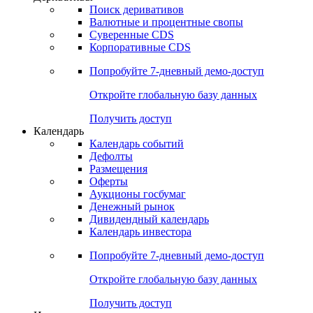
Откройте глобальную базу данных
Получить доступ
Деривативы
Поиск деривативов
Валютные и процентные свопы
Суверенные CDS
Корпоративные CDS
Попробуйте
7-дневный
демо-доступ
Откройте глобальную базу данных
Получить доступ
Календарь
Календарь событий
Дефолты
Размещения
Оферты
Аукционы госбумаг
Денежный рынок
Дивидендный календарь
Календарь инвестора
Попробуйте
7-дневный
демо-доступ