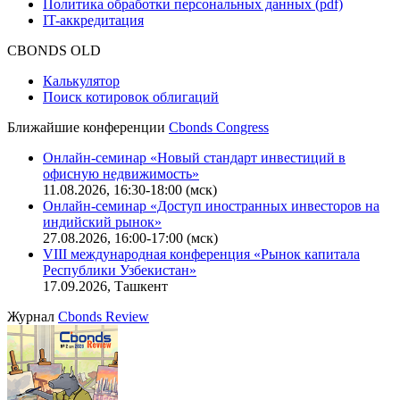
Функциональные характеристики сайта
|
Скачать в pdf
Описание процессов жизненного цикла сайта
Оферта для физических лиц
|
Скачать в pdf
Оферта для юридических лиц
|
Скачать в pdf
Политика обработки персональных данных (pdf)
IT-аккредитация
CBONDS OLD
Калькулятор
Поиск котировок облигаций
Ближайшие конференции
Cbonds Congress
Онлайн-семинар «Новый стандарт инвестиций в
офисную недвижимость»
11.08.2026, 16:30-18:00 (мск)
Онлайн-семинар «Доступ иностранных инвесторов на
индийский рынок»
27.08.2026, 16:00-17:00 (мск)
VIII международная конференция «Рынок капитала
Республики Узбекистан»
17.09.2026, Ташкент
Журнал
Cbonds Review