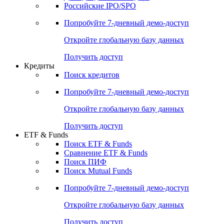
Получить доступ
Акции
Поиск акций
Дивидендный календарь
Российские IPO/SPO
Попробуйте
7-дневный
демо-доступ
Откройте глобальную базу данных
Получить доступ
Кредиты
Поиск кредитов
Попробуйте
7-дневный
демо-доступ
Откройте глобальную базу данных
Получить доступ
ETF & Funds
Поиск ETF & Funds
Сравнение ETF & Funds
Поиск ПИФ
Поиск Mutual Funds
Попробуйте
7-дневный
демо-доступ