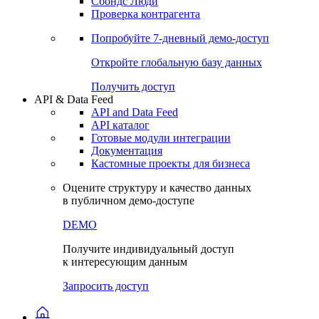
Сохраненные запросы
Виджеты акций и облигаций
Чат
Сбондс Люди
Проверка контрагента
Попробуйте
7-дневный
демо-доступ
Откройте глобальную базу данных
Получить доступ
API & Data Feed
API and Data Feed
API каталог
Готовые модули интеграции
Документация
Кастомные проекты для бизнеса
Оцените структуру и качество данных
в публичном демо-доступе
DEMO
Получите индивидуальный доступ
к интересующим данным