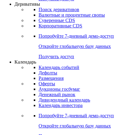
Откройте глобальную базу данных
Получить доступ
Деривативы
Поиск деривативов
Валютные и процентные свопы
Суверенные CDS
Корпоративные CDS
Попробуйте
7-дневный
демо-доступ
Откройте глобальную базу данных
Получить доступ
Календарь
Календарь событий
Дефолты
Размещения
Оферты
Аукционы госбумаг
Денежный рынок
Дивидендный календарь
Календарь инвестора