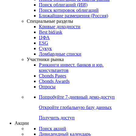
Облигации
Поиски
Поиск облигаций & Карты рынка
Поиск облигаций (ИИ)
Поиск котировок облигаций
Ближайшие размещения (Россия)
Специальные разделы
Кривые доходности
Best bid/ask
ЦФА
ESG
Сукук
Ломбардные списки
Участники рынка
Рэнкинги инвест. банков и юр.
консультантов
Cbonds Pages
Cbonds Awards
Опросы
Попробуйте
7-дневный
демо-доступ
Откройте глобальную базу данных