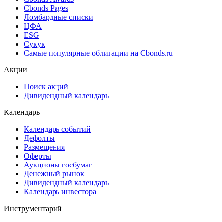
Cbonds Estimation Onshore
Cbonds Valuation
Рэнкинги инвест. банков и юр. консультантов
Cbonds Awards
Cbonds Pages
Ломбардные списки
ЦФА
ESG
Сукук
Самые популярные облигации на Cbonds.ru
Акции
Поиск акций
Дивидендный календарь
Календарь
Календарь событий
Дефолты
Размещения
Оферты
Аукционы госбумаг
Денежный рынок
Дивидендный календарь