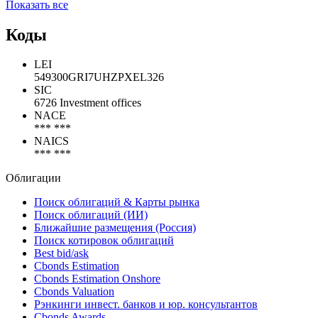
Nord Stream
OMV Exploration & Production
R and D Byokozhensi Laboratories Ltd
Показать все
Коды
LEI
549300GRI7UHZPXEL326
SIC
6726 Investment offices
NACE
*** ***
NAICS
*** ***
Облигации
Поиск облигаций & Карты рынка
Поиск облигаций (ИИ)
Ближайшие размещения (Россия)
Поиск котировок облигаций
Best bid/ask
Cbonds Estimation