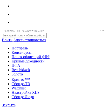
РЕКЛАМА • HTTPS://WWW.HSE.RU/
Войти
Зарегистрироваться
Портфель
Консенсусы
Поиск облигаций (ИИ)
Кривые доходности
ЦФА
Best bid/ask
Золото
new
Крипто
Сбондс-ТВ
Watchlist