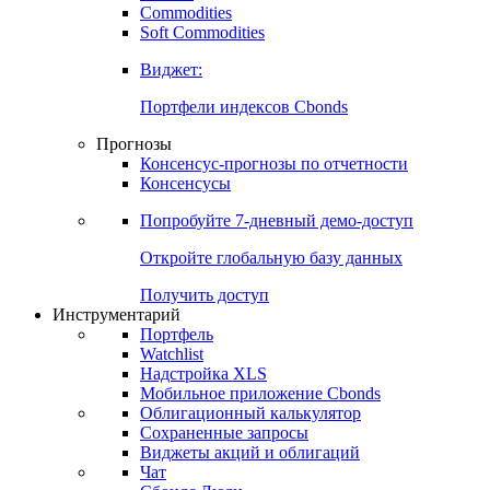
Commodities
Золото
Нефть
Бензин
Commodities
Soft Commodities
Виджет:
Портфели индексов Cbonds
Прогнозы
Консенсус-прогнозы по отчетности
Консенсусы
Попробуйте
7-дневный
демо-доступ
Откройте глобальную базу данных
Получить доступ
Инструментарий
Портфель
Watchlist
Надстройка XLS
Мобильное приложение Cbonds
Облигационный калькулятор