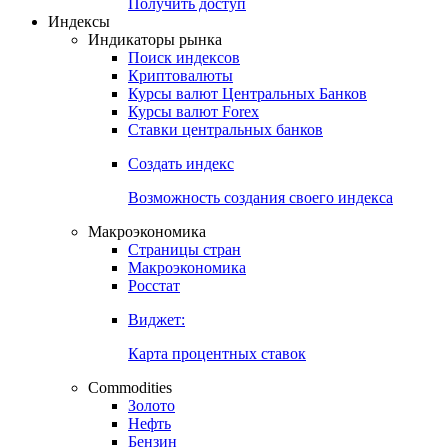
Попробуйте
7-дневный
демо-доступ
Откройте глобальную базу данных
Получить доступ
Индексы
Индикаторы рынка
Поиск индексов
Криптовалюты
Курсы валют Центральных Банков
Курсы валют Forex
Ставки центральных банков
Создать индекс
Возможность создания своего индекса
Макроэкономика
Страницы стран
Макроэкономика
Росстат
Виджет:
Карта процентных ставок