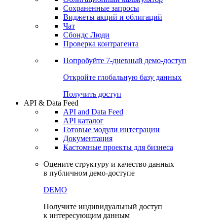
Сохраненные запросы
Виджеты акций и облигаций
Чат
Сбондс Люди
Проверка контрагента
Попробуйте
7-дневный
демо-доступ
Откройте глобальную базу данных
Получить доступ
API & Data Feed
API and Data Feed
API каталог
Готовые модули интеграции
Документация
Кастомные проекты для бизнеса
Оцените структуру и качество данных
в публичном демо-доступе
DEMO
Получите индивидуальный доступ
к интересующим данным