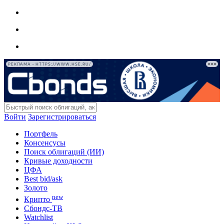
РЕКЛАМА • HTTPS://WWW.HSE.RU/
Войти
Зарегистрироваться
Портфель
Консенсусы
Поиск облигаций (ИИ)
Кривые доходности
ЦФА
Best bid/ask
Золото
new
Крипто
Сбондс-ТВ
Watchlist