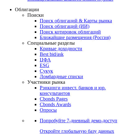
Облигации
Поиски
Поиск облигаций & Карты рынка
Поиск облигаций (ИИ)
Поиск котировок облигаций
Ближайшие размещения (Россия)
Специальные разделы
Кривые доходности
Best bid/ask
ЦФА
ESG
Сукук
Ломбардные списки
Участники рынка
Рэнкинги инвест. банков и юр.
консультантов
Cbonds Pages
Cbonds Awards
Опросы
Попробуйте
7-дневный
демо-доступ
Откройте глобальную базу данных