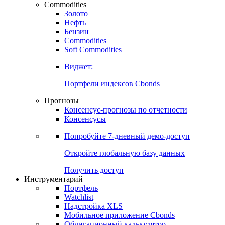
Commodities
Золото
Нефть
Бензин
Commodities
Soft Commodities
Виджет:
Портфели индексов Cbonds
Прогнозы
Консенсус-прогнозы по отчетности
Консенсусы
Попробуйте
7-дневный
демо-доступ
Откройте глобальную базу данных
Получить доступ
Инструментарий
Портфель
Watchlist
Надстройка XLS
Мобильное приложение Cbonds
Облигационный калькулятор