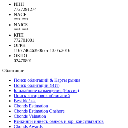
ИНН
7727291274
NACE
*** ***
NAICS
*** ***
КПП
772701001
ОГРН
1167746463906 от 13.05.2016
ОКПО
02470891
Облигации
Поиск облигаций & Карты рынка
Поиск облигаций (ИИ)
Ближайшие размещения (Россия)
Поиск котировок облигаций
Best bid/ask
Cbonds Estimation
Cbonds Estimation Onshore
Cbonds Valuation
Рэнкинги инвест. банков и юр. консультантов
Cbonds Awards