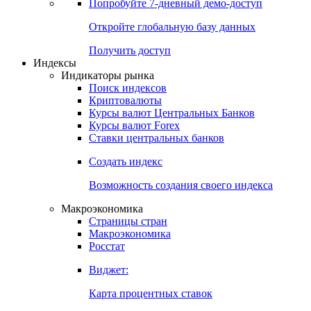
Попробуйте
7-дневный
демо-доступ
Откройте глобальную базу данных
Получить доступ
Индексы
Индикаторы рынка
Поиск индексов
Криптовалюты
Курсы валют Центральных Банков
Курсы валют Forex
Ставки центральных банков
Создать индекс
Возможность создания своего индекса
Макроэкономика
Страницы стран
Макроэкономика
Росстат
Виджет:
Карта процентных ставок