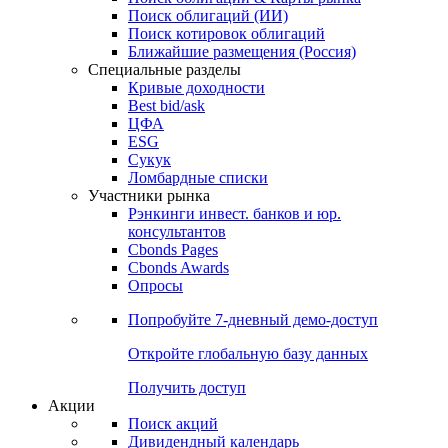
Облигации
Поиски
Поиск облигаций & Карты рынка
Поиск облигаций (ИИ)
Поиск котировок облигаций
Ближайшие размещения (Россия)
Специальные разделы
Кривые доходности
Best bid/ask
ЦФА
ESG
Сукук
Ломбардные списки
Участники рынка
Рэнкинги инвест. банков и юр.
консультантов
Cbonds Pages
Cbonds Awards
Опросы
Попробуйте
7-дневный
демо-доступ
Откройте глобальную базу данных