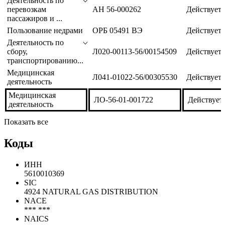
Вид лицензируемой
Статус
Номер лицензии
деятельности
лицензии
Деятельность по
перевозкам
АН 56-000262
Действует
пассажиров и ...
Пользование недрами
ОРБ 05491 ВЭ
Действует
Деятельность по
сбору,
Л020-00113-56/00154509
Действует
транспортированию...
Медицинская
Л041-01022-56/00305530
Действует
деятельность
Медицинская
ЛО-56-01-001722
Действует
деятельность
Показать все
Коды
ИНН
5610010369
SIC