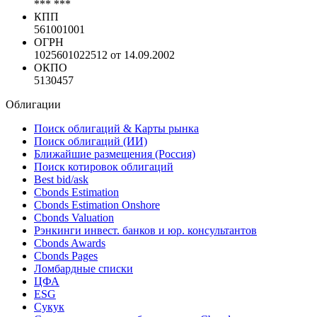
4924 NATURAL GAS DISTRIBUTION
NACE
*** ***
NAICS
*** ***
КПП
561001001
ОГРН
1025601022512 от 14.09.2002
ОКПО
5130457
Облигации
Поиск облигаций & Карты рынка
Поиск облигаций (ИИ)
Ближайшие размещения (Россия)
Поиск котировок облигаций
Best bid/ask
Cbonds Estimation
Cbonds Estimation Onshore
Cbonds Valuation
Рэнкинги инвест. банков и юр. консультантов
Cbonds Awards
Cbonds Pages
Ломбардные списки