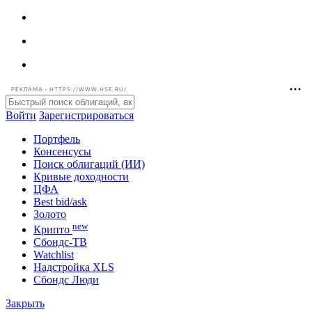
РЕКЛАМА • HTTPS://WWW.HSE.RU/
Войти
Зарегистрироваться
Портфель
Консенсусы
Поиск облигаций (ИИ)
Кривые доходности
ЦФА
Best bid/ask
Золото
new
Крипто
Сбондс-ТВ
Watchlist