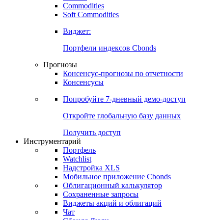
Commodities
Золото
Нефть
Бензин
Commodities
Soft Commodities
Виджет:
Портфели индексов Cbonds
Прогнозы
Консенсус-прогнозы по отчетности
Консенсусы
Попробуйте
7-дневный
демо-доступ
Откройте глобальную базу данных
Получить доступ
Инструментарий
Портфель
Watchlist
Надстройка XLS
Мобильное приложение Cbonds
Облигационный калькулятор