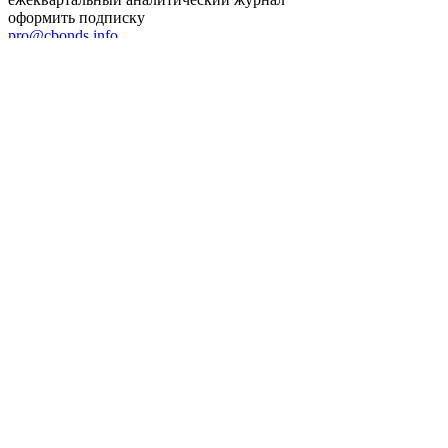
ежеквартальный аналитический журнал
оформить подписку
pro@cbonds.info
Спец проекты
Investfunds
универсальный ресурс по фондовому рынку для
частного инвестора России
Mergers.ru
проект о российском рынке M&A
Preqveca.ru
IPO, Private Equity и венчурное финансирование