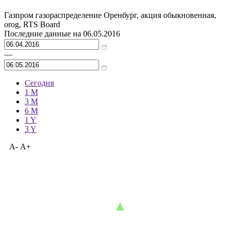
График торгов
Газпром газораспределение Оренбург, акция обыкновенная,
orog, RTS Board
Последние данные на
06.05.2016
—
Сегодня
1 M
3 M
6 M
1 Y
3 Y