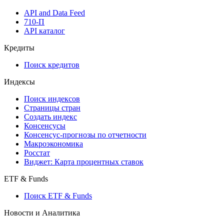
Виджеты акций и облигаций
Мобильное приложение Cbonds
API
API and Data Feed
710-П
API каталог
Кредиты
Поиск кредитов
Индексы
Поиск индексов
Страницы стран
Создать индекс
Консенсусы
Консенсус-прогнозы по отчетности
Макроэкономика
Росстат
Виджет: Карта процентных ставок
ETF & Funds