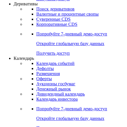
Откройте глобальную базу данных
Получить доступ
Деривативы
Поиск деривативов
Валютные и процентные свопы
Суверенные CDS
Корпоративные CDS
Попробуйте
7-дневный
демо-доступ
Откройте глобальную базу данных
Получить доступ
Календарь
Календарь событий
Дефолты
Размещения
Оферты
Аукционы госбумаг
Денежный рынок
Дивидендный календарь
Календарь инвестора