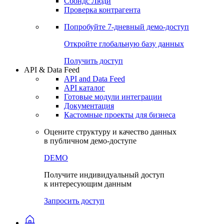
Сохраненные запросы
Виджеты акций и облигаций
Чат
Сбондс Люди
Проверка контрагента
Попробуйте
7-дневный
демо-доступ
Откройте глобальную базу данных
Получить доступ
API & Data Feed
API and Data Feed
API каталог
Готовые модули интеграции
Документация
Кастомные проекты для бизнеса
Оцените структуру и качество данных
в публичном демо-доступе
DEMO
Получите индивидуальный доступ
к интересующим данным