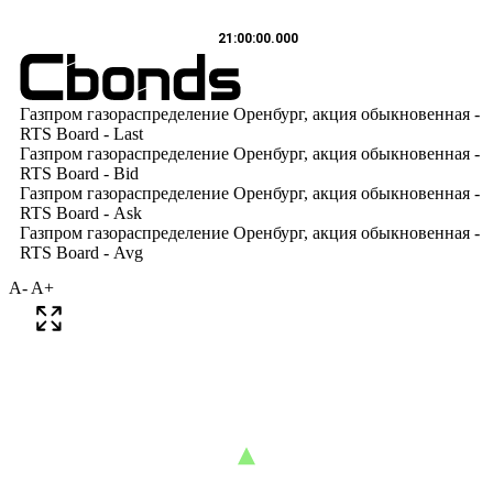
A-
A+