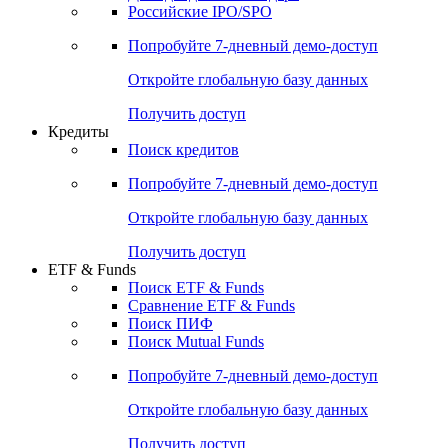
Получить доступ
Акции
Поиск акций
Дивидендный календарь
Российские IPO/SPO
Попробуйте
7-дневный
демо-доступ
Откройте глобальную базу данных
Получить доступ
Кредиты
Поиск кредитов
Попробуйте
7-дневный
демо-доступ
Откройте глобальную базу данных
Получить доступ
ETF & Funds
Поиск ETF & Funds
Сравнение ETF & Funds
Поиск ПИФ
Поиск Mutual Funds
Попробуйте
7-дневный
демо-доступ