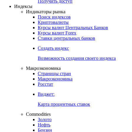
Попробуйте
7-дневный
демо-доступ
Откройте глобальную базу данных
Получить доступ
Индексы
Индикаторы рынка
Поиск индексов
Криптовалюты
Курсы валют Центральных Банков
Курсы валют Forex
Ставки центральных банков
Создать индекс
Возможность создания своего индекса
Макроэкономика
Страницы стран
Макроэкономика
Росстат
Виджет:
Карта процентных ставок