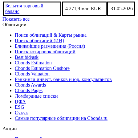
Барбадос торговый
-341 380 тыс. BDS
30.04.2026
баланс
Беларусь торговый
-373,7 млн USD
31.05.2026
баланс
Бельгия торговый
4 271,9 млн EUR
31.05.2026
баланс
Показать все
Облигации
Поиск облигаций & Карты рынка
Поиск облигаций (ИИ)
Ближайшие размещения (Россия)
Поиск котировок облигаций
Best bid/ask
Cbonds Estimation
Cbonds Estimation Onshore
Cbonds Valuation
Рэнкинги инвест. банков и юр. консультантов
Cbonds Awards
Cbonds Pages
Ломбардные списки
ЦФА
ESG
Сукук