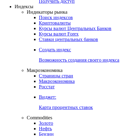
Попробуйте
7-дневный
демо-доступ
Откройте глобальную базу данных
Получить доступ
Индексы
Индикаторы рынка
Поиск индексов
Криптовалюты
Курсы валют Центральных Банков
Курсы валют Forex
Ставки центральных банков
Создать индекс
Возможность создания своего индекса
Макроэкономика
Страницы стран
Макроэкономика
Росстат
Виджет:
Карта процентных ставок