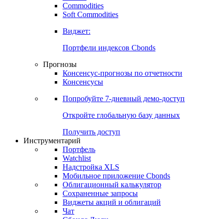
Commodities
Золото
Нефть
Бензин
Commodities
Soft Commodities
Виджет:
Портфели индексов Cbonds
Прогнозы
Консенсус-прогнозы по отчетности
Консенсусы
Попробуйте
7-дневный
демо-доступ
Откройте глобальную базу данных
Получить доступ
Инструментарий
Портфель
Watchlist
Надстройка XLS
Мобильное приложение Cbonds
Облигационный калькулятор