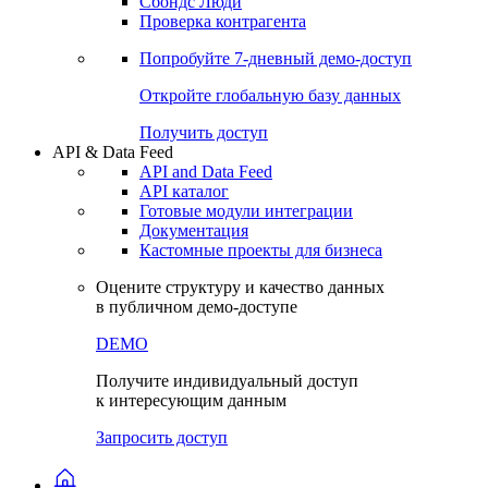
Сохраненные запросы
Виджеты акций и облигаций
Чат
Сбондс Люди
Проверка контрагента
Попробуйте
7-дневный
демо-доступ
Откройте глобальную базу данных
Получить доступ
API & Data Feed
API and Data Feed
API каталог
Готовые модули интеграции
Документация
Кастомные проекты для бизнеса
Оцените структуру и качество данных
в публичном демо-доступе
DEMO
Получите индивидуальный доступ
к интересующим данным