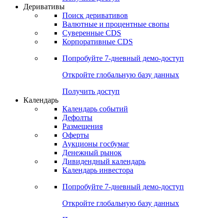
Откройте глобальную базу данных
Получить доступ
Деривативы
Поиск деривативов
Валютные и процентные свопы
Суверенные CDS
Корпоративные CDS
Попробуйте
7-дневный
демо-доступ
Откройте глобальную базу данных
Получить доступ
Календарь
Календарь событий
Дефолты
Размещения
Оферты
Аукционы госбумаг
Денежный рынок
Дивидендный календарь
Календарь инвестора