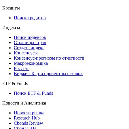
API and Data Feed
710-П
API каталог
Кредиты
Поиск кредитов
Индексы
Поиск индексов
Страницы стран
Создать индекс
Консенсусы
Консенсус-прогнозы по отчетности
Макроэкономика
Росстат
Виджет: Карта процентных ставок
ETF & Funds
Поиск ETF & Funds
Новости и Аналитика