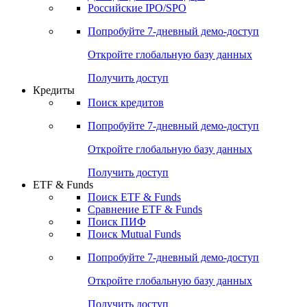
Получить доступ
Акции
Поиск акций
Дивидендный календарь
Российские IPO/SPO
Попробуйте
7-дневный
демо-доступ
Откройте глобальную базу данных
Получить доступ
Кредиты
Поиск кредитов
Попробуйте
7-дневный
демо-доступ
Откройте глобальную базу данных
Получить доступ
ETF & Funds
Поиск ETF & Funds
Сравнение ETF & Funds
Поиск ПИФ
Поиск Mutual Funds
Попробуйте
7-дневный
демо-доступ