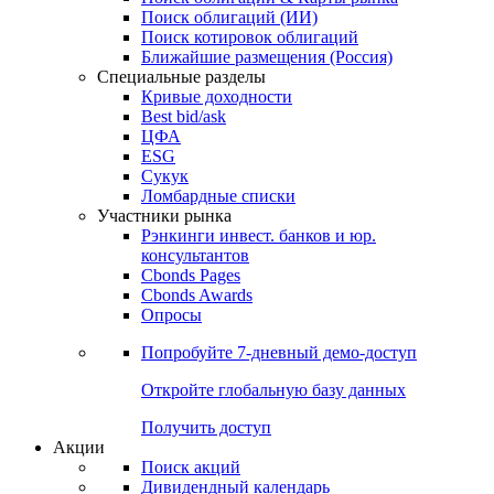
Облигации
Поиски
Поиск облигаций & Карты рынка
Поиск облигаций (ИИ)
Поиск котировок облигаций
Ближайшие размещения (Россия)
Специальные разделы
Кривые доходности
Best bid/ask
ЦФА
ESG
Сукук
Ломбардные списки
Участники рынка
Рэнкинги инвест. банков и юр.
консультантов
Cbonds Pages
Cbonds Awards
Опросы
Попробуйте
7-дневный
демо-доступ
Откройте глобальную базу данных