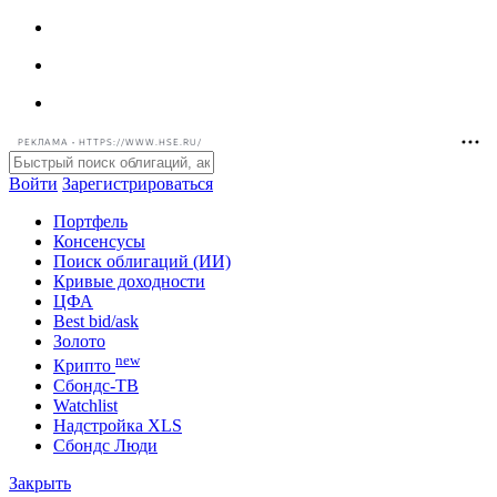
РЕКЛАМА • HTTPS://WWW.HSE.RU/
Войти
Зарегистрироваться
Портфель
Консенсусы
Поиск облигаций (ИИ)
Кривые доходности
ЦФА
Best bid/ask
Золото
new
Крипто
Сбондс-ТВ
Watchlist