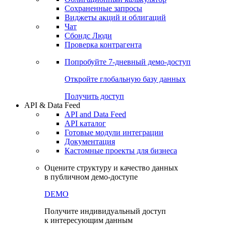
Сохраненные запросы
Виджеты акций и облигаций
Чат
Сбондс Люди
Проверка контрагента
Попробуйте
7-дневный
демо-доступ
Откройте глобальную базу данных
Получить доступ
API & Data Feed
API and Data Feed
API каталог
Готовые модули интеграции
Документация
Кастомные проекты для бизнеса
Оцените структуру и качество данных
в публичном демо-доступе
DEMO
Получите индивидуальный доступ
к интересующим данным