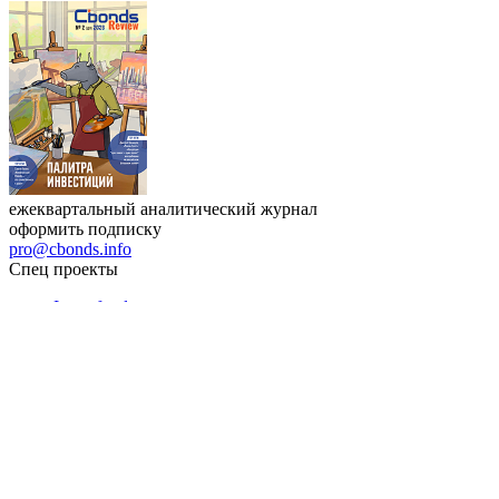
ежеквартальный аналитический журнал
оформить подписку
pro@cbonds.info
Спец проекты
Investfunds
универсальный ресурс по фондовому рынку для
частного инвестора России
Mergers.ru
проект о российском рынке M&A
Preqveca.ru
IPO, Private Equity и венчурное финансирование