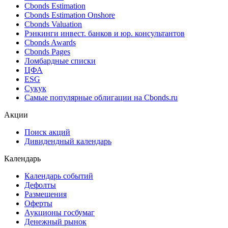
Cbonds Estimation
Cbonds Estimation Onshore
Cbonds Valuation
Рэнкинги инвест. банков и юр. консультантов
Cbonds Awards
Cbonds Pages
Ломбардные списки
ЦФА
ESG
Сукук
Самые популярные облигации на Cbonds.ru
Акции
Поиск акций
Дивидендный календарь
Календарь
Календарь событий
Дефолты
Размещения
Оферты
Аукционы госбумаг
Денежный рынок