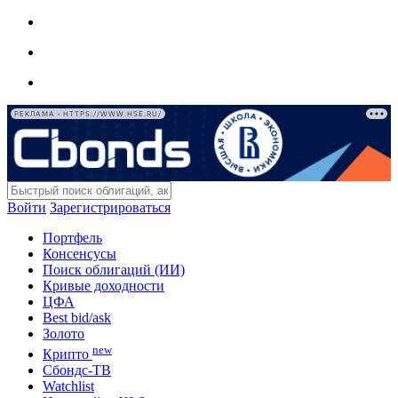
РЕКЛАМА • HTTPS://WWW.HSE.RU/
Войти
Зарегистрироваться
Портфель
Консенсусы
Поиск облигаций (ИИ)
Кривые доходности
ЦФА
Best bid/ask
Золото
new
Крипто
Сбондс-ТВ
Watchlist