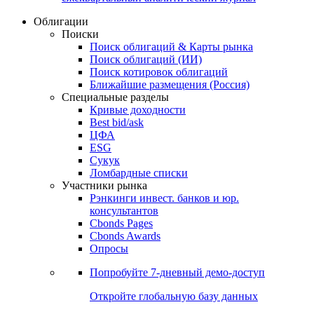
Облигации
Поиски
Поиск облигаций & Карты рынка
Поиск облигаций (ИИ)
Поиск котировок облигаций
Ближайшие размещения (Россия)
Специальные разделы
Кривые доходности
Best bid/ask
ЦФА
ESG
Сукук
Ломбардные списки
Участники рынка
Рэнкинги инвест. банков и юр.
консультантов
Cbonds Pages
Cbonds Awards
Опросы
Попробуйте
7-дневный
демо-доступ
Откройте глобальную базу данных