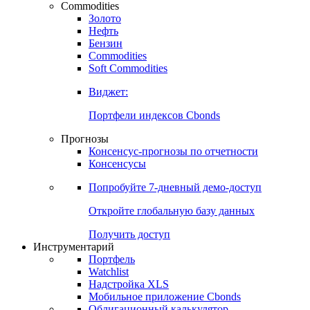
Commodities
Золото
Нефть
Бензин
Commodities
Soft Commodities
Виджет:
Портфели индексов Cbonds
Прогнозы
Консенсус-прогнозы по отчетности
Консенсусы
Попробуйте
7-дневный
демо-доступ
Откройте глобальную базу данных
Получить доступ
Инструментарий
Портфель
Watchlist
Надстройка XLS
Мобильное приложение Cbonds
Облигационный калькулятор