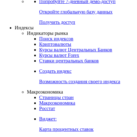
Попробуйте
7-дневный
демо-доступ
Откройте глобальную базу данных
Получить доступ
Индексы
Индикаторы рынка
Поиск индексов
Криптовалюты
Курсы валют Центральных Банков
Курсы валют Forex
Ставки центральных банков
Создать индекс
Возможность создания своего индекса
Макроэкономика
Страницы стран
Макроэкономика
Росстат
Виджет:
Карта процентных ставок