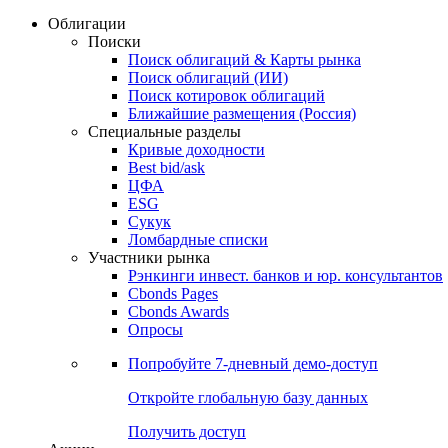
Облигации
Поиски
Поиск облигаций & Карты рынка
Поиск облигаций (ИИ)
Поиск котировок облигаций
Ближайшие размещения (Россия)
Специальные разделы
Кривые доходности
Best bid/ask
ЦФА
ESG
Сукук
Ломбардные списки
Участники рынка
Рэнкинги инвест. банков и юр. консультантов
Cbonds Pages
Cbonds Awards
Опросы
Попробуйте
7-дневный
демо-доступ
Откройте глобальную базу данных
Получить доступ