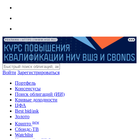
РЕКЛАМА • HTTPS://WWW.HSE.RU/
Войти
Зарегистрироваться
Портфель
Консенсусы
Поиск облигаций (ИИ)
Кривые доходности
ЦФА
Best bid/ask
Золото
new
Крипто
Сбондс-ТВ
Watchlist