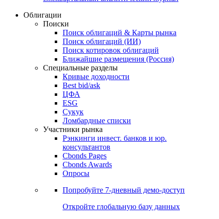
Облигации
Поиски
Поиск облигаций & Карты рынка
Поиск облигаций (ИИ)
Поиск котировок облигаций
Ближайшие размещения (Россия)
Специальные разделы
Кривые доходности
Best bid/ask
ЦФА
ESG
Сукук
Ломбардные списки
Участники рынка
Рэнкинги инвест. банков и юр.
консультантов
Cbonds Pages
Cbonds Awards
Опросы
Попробуйте
7-дневный
демо-доступ
Откройте глобальную базу данных