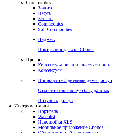
Commodities
Золото
Нефть
Бензин
Commodities
Soft Commodities
Виджет:
Портфели индексов Cbonds
Прогнозы
Консенсус-прогнозы по отчетности
Консенсусы
Попробуйте
7-дневный
демо-доступ
Откройте глобальную базу данных
Получить доступ
Инструментарий
Портфель
Watchlist
Надстройка XLS
Мобильное приложение Cbonds
Облигационный калькулятор