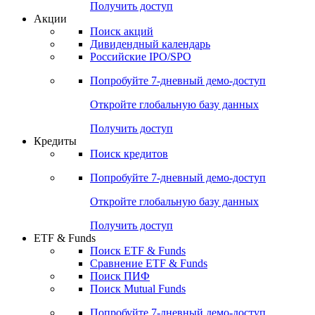
Получить доступ
Акции
Поиск акций
Дивидендный календарь
Российские IPO/SPO
Попробуйте
7-дневный
демо-доступ
Откройте глобальную базу данных
Получить доступ
Кредиты
Поиск кредитов
Попробуйте
7-дневный
демо-доступ
Откройте глобальную базу данных
Получить доступ
ETF & Funds
Поиск ETF & Funds
Сравнение ETF & Funds
Поиск ПИФ
Поиск Mutual Funds
Попробуйте
7-дневный
демо-доступ