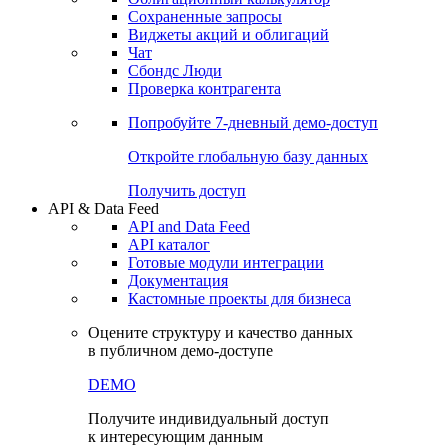
Сохраненные запросы
Виджеты акций и облигаций
Чат
Сбондс Люди
Проверка контрагента
Попробуйте
7-дневный
демо-доступ
Откройте глобальную базу данных
Получить доступ
API & Data Feed
API and Data Feed
API каталог
Готовые модули интеграции
Документация
Кастомные проекты для бизнеса
Оцените структуру и качество данных
в публичном демо-доступе
DEMO
Получите индивидуальный доступ
к интересующим данным