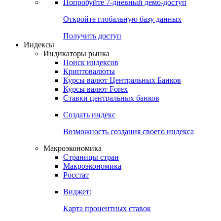
Попробуйте
7-дневный
демо-доступ
Откройте глобальную базу данных
Получить доступ
Индексы
Индикаторы рынка
Поиск индексов
Криптовалюты
Курсы валют Центральных Банков
Курсы валют Forex
Ставки центральных банков
Создать индекс
Возможность создания своего индекса
Макроэкономика
Страницы стран
Макроэкономика
Росстат
Виджет:
Карта процентных ставок