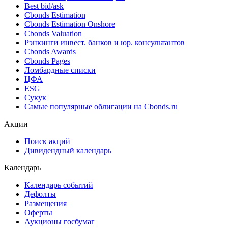
Best bid/ask
Cbonds Estimation
Cbonds Estimation Onshore
Cbonds Valuation
Рэнкинги инвест. банков и юр. консультантов
Cbonds Awards
Cbonds Pages
Ломбардные списки
ЦФА
ESG
Сукук
Самые популярные облигации на Cbonds.ru
Акции
Поиск акций
Дивидендный календарь
Календарь
Календарь событий
Дефолты
Размещения
Оферты
Аукционы госбумаг