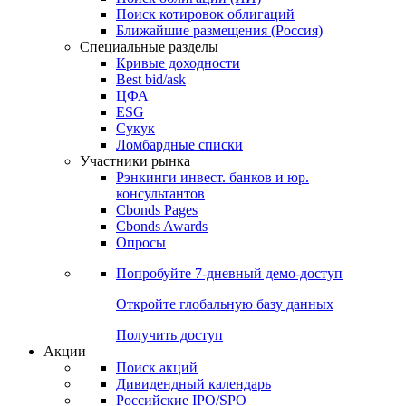
Поиск котировок облигаций
Ближайшие размещения (Россия)
Специальные разделы
Кривые доходности
Best bid/ask
ЦФА
ESG
Сукук
Ломбардные списки
Участники рынка
Рэнкинги инвест. банков и юр.
консультантов
Cbonds Pages
Cbonds Awards
Опросы
Попробуйте
7-дневный
демо-доступ
Откройте глобальную базу данных
Получить доступ
Акции
Поиск акций
Дивидендный календарь
Российские IPO/SPO