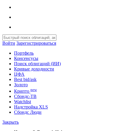
Войти
Зарегистрироваться
Портфель
Консенсусы
Поиск облигаций (ИИ)
Кривые доходности
ЦФА
Best bid/ask
Золото
new
Крипто
Сбондс-ТВ
Watchlist
Надстройка XLS
Сбондс Люди
Закрыть