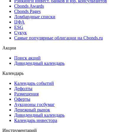
Рэнкинги инвест. банков и юр. консультантов
Cbonds Awards
Cbonds Pages
Ломбардные списки
ЦФА
ESG
Сукук
Самые популярные облигации на Cbonds.ru
Акции
Поиск акций
Дивидендный календарь
Календарь
Календарь событий
Дефолты
Размещения
Оферты
Аукционы госбумаг
Денежный рынок
Дивидендный календарь
Календарь инвестора
Инструментарий