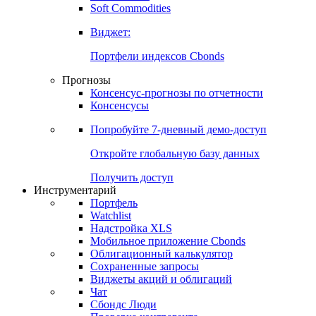
Soft Commodities
Виджет:
Портфели индексов Cbonds
Прогнозы
Консенсус-прогнозы по отчетности
Консенсусы
Попробуйте
7-дневный
демо-доступ
Откройте глобальную базу данных
Получить доступ
Инструментарий
Портфель
Watchlist
Надстройка XLS
Мобильное приложение Cbonds
Облигационный калькулятор
Сохраненные запросы
Виджеты акций и облигаций
Чат
Сбондс Люди