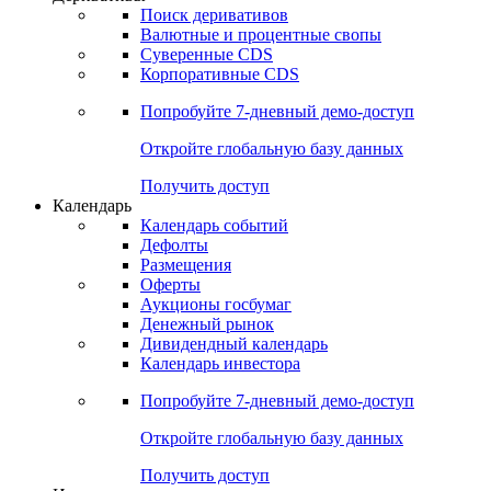
Поиск деривативов
Валютные и процентные свопы
Суверенные CDS
Корпоративные CDS
Попробуйте
7-дневный
демо-доступ
Откройте глобальную базу данных
Получить доступ
Календарь
Календарь событий
Дефолты
Размещения
Оферты
Аукционы госбумаг
Денежный рынок
Дивидендный календарь
Календарь инвестора
Попробуйте
7-дневный
демо-доступ
Откройте глобальную базу данных
Получить доступ