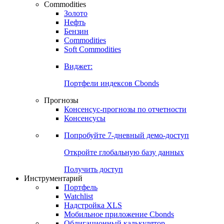
Commodities
Золото
Нефть
Бензин
Commodities
Soft Commodities
Виджет:
Портфели индексов Cbonds
Прогнозы
Консенсус-прогнозы по отчетности
Консенсусы
Попробуйте
7-дневный
демо-доступ
Откройте глобальную базу данных
Получить доступ
Инструментарий
Портфель
Watchlist
Надстройка XLS
Мобильное приложение Cbonds
Облигационный калькулятор