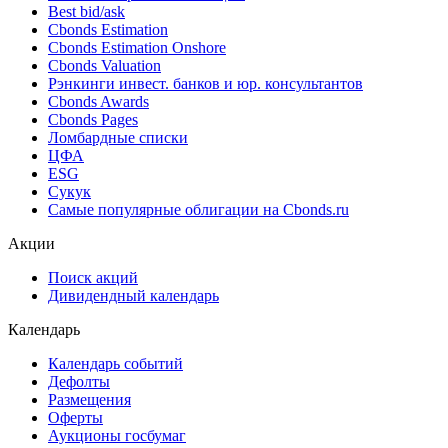
Best bid/ask
Cbonds Estimation
Cbonds Estimation Onshore
Cbonds Valuation
Рэнкинги инвест. банков и юр. консультантов
Cbonds Awards
Cbonds Pages
Ломбардные списки
ЦФА
ESG
Сукук
Самые популярные облигации на Cbonds.ru
Акции
Поиск акций
Дивидендный календарь
Календарь
Календарь событий
Дефолты
Размещения
Оферты
Аукционы госбумаг