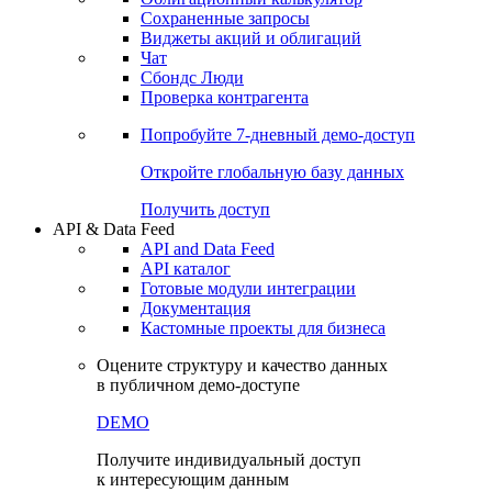
Сохраненные запросы
Виджеты акций и облигаций
Чат
Сбондс Люди
Проверка контрагента
Попробуйте
7-дневный
демо-доступ
Откройте глобальную базу данных
Получить доступ
API & Data Feed
API and Data Feed
API каталог
Готовые модули интеграции
Документация
Кастомные проекты для бизнеса
Оцените структуру и качество данных
в публичном демо-доступе
DEMO
Получите индивидуальный доступ
к интересующим данным