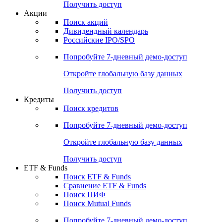
Получить доступ
Акции
Поиск акций
Дивидендный календарь
Российские IPO/SPO
Попробуйте
7-дневный
демо-доступ
Откройте глобальную базу данных
Получить доступ
Кредиты
Поиск кредитов
Попробуйте
7-дневный
демо-доступ
Откройте глобальную базу данных
Получить доступ
ETF & Funds
Поиск ETF & Funds
Сравнение ETF & Funds
Поиск ПИФ
Поиск Mutual Funds
Попробуйте
7-дневный
демо-доступ