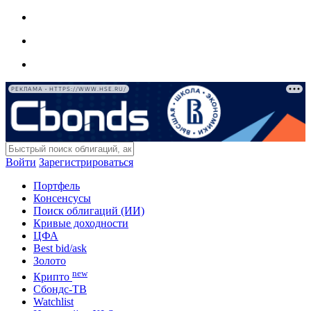
РЕКЛАМА • HTTPS://WWW.HSE.RU/
Войти
Зарегистрироваться
Портфель
Консенсусы
Поиск облигаций (ИИ)
Кривые доходности
ЦФА
Best bid/ask
Золото
new
Крипто
Сбондс-ТВ
Watchlist