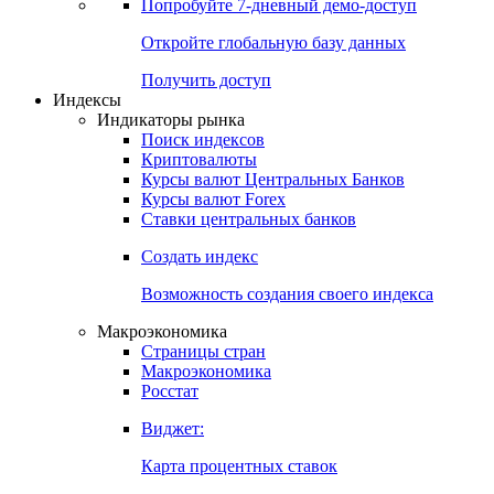
Попробуйте
7-дневный
демо-доступ
Откройте глобальную базу данных
Получить доступ
Индексы
Индикаторы рынка
Поиск индексов
Криптовалюты
Курсы валют Центральных Банков
Курсы валют Forex
Ставки центральных банков
Создать индекс
Возможность создания своего индекса
Макроэкономика
Страницы стран
Макроэкономика
Росстат
Виджет:
Карта процентных ставок