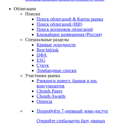
Облигации
Поиски
Поиск облигаций & Карты рынка
Поиск облигаций (ИИ)
Поиск котировок облигаций
Ближайшие размещения (Россия)
Специальные разделы
Кривые доходности
Best bid/ask
ЦФА
ESG
Сукук
Ломбардные списки
Участники рынка
Рэнкинги инвест. банков и юр.
консультантов
Cbonds Pages
Cbonds Awards
Опросы
Попробуйте
7-дневный
демо-доступ
Откройте глобальную базу данных