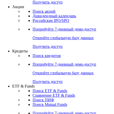
Получить доступ
Акции
Поиск акций
Дивидендный календарь
Российские IPO/SPO
Попробуйте
7-дневный
демо-доступ
Откройте глобальную базу данных
Получить доступ
Кредиты
Поиск кредитов
Попробуйте
7-дневный
демо-доступ
Откройте глобальную базу данных
Получить доступ
ETF & Funds
Поиск ETF & Funds
Сравнение ETF & Funds
Поиск ПИФ
Поиск Mutual Funds
Попробуйте
7-дневный
демо-доступ