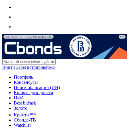
РЕКЛАМА • HTTPS://WWW.HSE.RU/
Войти
Зарегистрироваться
Портфель
Консенсусы
Поиск облигаций (ИИ)
Кривые доходности
ЦФА
Best bid/ask
Золото
new
Крипто
Сбондс-ТВ
Watchlist