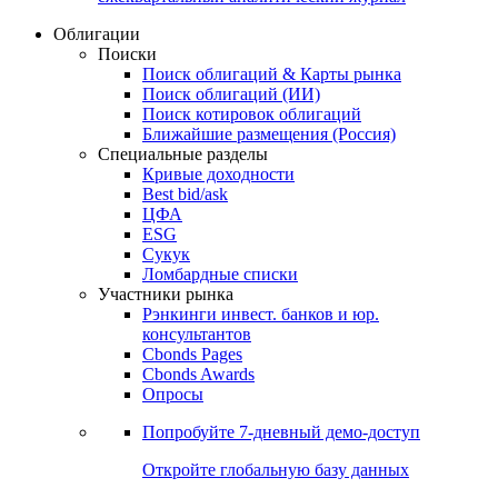
Облигации
Поиски
Поиск облигаций & Карты рынка
Поиск облигаций (ИИ)
Поиск котировок облигаций
Ближайшие размещения (Россия)
Специальные разделы
Кривые доходности
Best bid/ask
ЦФА
ESG
Сукук
Ломбардные списки
Участники рынка
Рэнкинги инвест. банков и юр.
консультантов
Cbonds Pages
Cbonds Awards
Опросы
Попробуйте
7-дневный
демо-доступ
Откройте глобальную базу данных