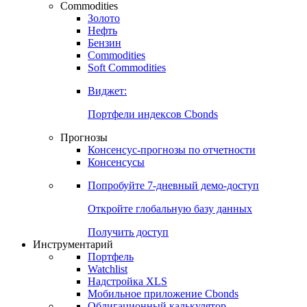
Commodities
Золото
Нефть
Бензин
Commodities
Soft Commodities
Виджет:
Портфели индексов Cbonds
Прогнозы
Консенсус-прогнозы по отчетности
Консенсусы
Попробуйте
7-дневный
демо-доступ
Откройте глобальную базу данных
Получить доступ
Инструментарий
Портфель
Watchlist
Надстройка XLS
Мобильное приложение Cbonds
Облигационный калькулятор