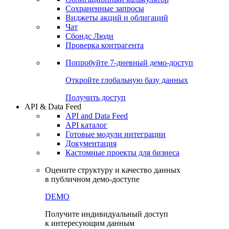
Сохраненные запросы
Виджеты акций и облигаций
Чат
Сбондс Люди
Проверка контрагента
Попробуйте
7-дневный
демо-доступ
Откройте глобальную базу данных
Получить доступ
API & Data Feed
API and Data Feed
API каталог
Готовые модули интеграции
Документация
Кастомные проекты для бизнеса
Оцените структуру и качество данных
в публичном демо-доступе
DEMO
Получите индивидуальный доступ
к интересующим данным