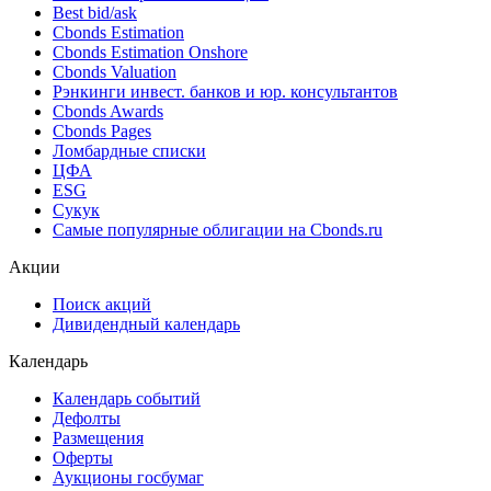
Best bid/ask
Cbonds Estimation
Cbonds Estimation Onshore
Cbonds Valuation
Рэнкинги инвест. банков и юр. консультантов
Cbonds Awards
Cbonds Pages
Ломбардные списки
ЦФА
ESG
Сукук
Самые популярные облигации на Cbonds.ru
Акции
Поиск акций
Дивидендный календарь
Календарь
Календарь событий
Дефолты
Размещения
Оферты
Аукционы госбумаг