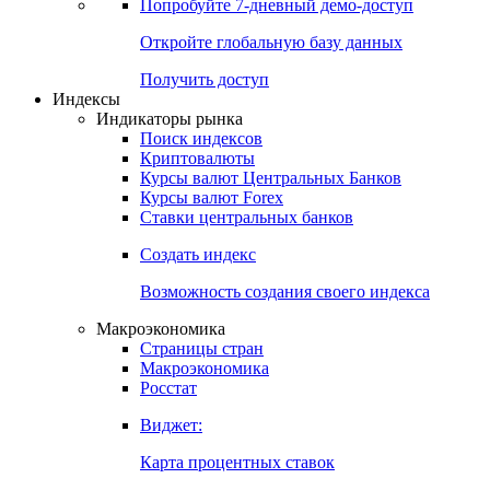
Попробуйте
7-дневный
демо-доступ
Откройте глобальную базу данных
Получить доступ
Индексы
Индикаторы рынка
Поиск индексов
Криптовалюты
Курсы валют Центральных Банков
Курсы валют Forex
Ставки центральных банков
Создать индекс
Возможность создания своего индекса
Макроэкономика
Страницы стран
Макроэкономика
Росстат
Виджет:
Карта процентных ставок