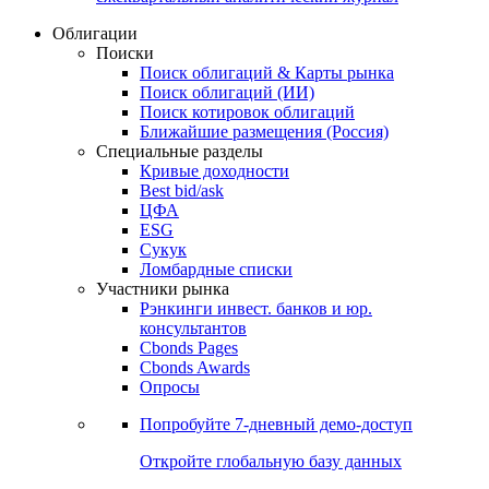
Облигации
Поиски
Поиск облигаций & Карты рынка
Поиск облигаций (ИИ)
Поиск котировок облигаций
Ближайшие размещения (Россия)
Специальные разделы
Кривые доходности
Best bid/ask
ЦФА
ESG
Сукук
Ломбардные списки
Участники рынка
Рэнкинги инвест. банков и юр.
консультантов
Cbonds Pages
Cbonds Awards
Опросы
Попробуйте
7-дневный
демо-доступ
Откройте глобальную базу данных