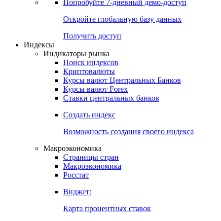
Попробуйте
7-дневный
демо-доступ
Откройте глобальную базу данных
Получить доступ
Индексы
Индикаторы рынка
Поиск индексов
Криптовалюты
Курсы валют Центральных Банков
Курсы валют Forex
Ставки центральных банков
Создать индекс
Возможность создания своего индекса
Макроэкономика
Страницы стран
Макроэкономика
Росстат
Виджет:
Карта процентных ставок