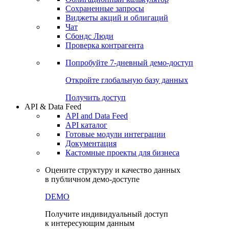
Сохраненные запросы
Виджеты акций и облигаций
Чат
Сбондс Люди
Проверка контрагента
Попробуйте
7-дневный
демо-доступ
Откройте глобальную базу данных
Получить доступ
API & Data Feed
API and Data Feed
API каталог
Готовые модули интеграции
Документация
Кастомные проекты для бизнеса
Оцените структуру и качество данных
в публичном демо-доступе
DEMO
Получите индивидуальный доступ
к интересующим данным