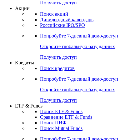
Получить доступ
Акции
Поиск акций
Дивидендный календарь
Российские IPO/SPO
Попробуйте
7-дневный
демо-доступ
Откройте глобальную базу данных
Получить доступ
Кредиты
Поиск кредитов
Попробуйте
7-дневный
демо-доступ
Откройте глобальную базу данных
Получить доступ
ETF & Funds
Поиск ETF & Funds
Сравнение ETF & Funds
Поиск ПИФ
Поиск Mutual Funds
Попробуйте
7-дневный
демо-доступ