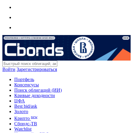
РЕКЛАМА • HTTPS://WWW.HSE.RU/
Войти
Зарегистрироваться
Портфель
Консенсусы
Поиск облигаций (ИИ)
Кривые доходности
ЦФА
Best bid/ask
Золото
new
Крипто
Сбондс-ТВ
Watchlist