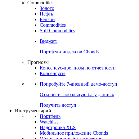
Commodities
Золото
Нефть
Бензин
Commodities
Soft Commodities
Виджет:
Портфели индексов Cbonds
Прогнозы
Консенсус-прогнозы по отчетности
Консенсусы
Попробуйте
7-дневный
демо-доступ
Откройте глобальную базу данных
Получить доступ
Инструментарий
Портфель
Watchlist
Надстройка XLS
Мобильное приложение Cbonds
Облигационный калькулятор