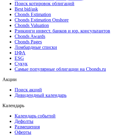
Поиск котировок облигаций
Best bid/ask
Cbonds Estimation
Cbonds Estimation Onshore
Cbonds Valuation
Рэнкинги инвест. банков и юр. консультантов
Cbonds Awards
Cbonds Pages
Ломбардные списки
ЦФА
ESG
Сукук
Самые популярные облигации на Cbonds.ru
Акции
Поиск акций
Дивидендный календарь
Календарь
Календарь событий
Дефолты
Размещения
Оферты