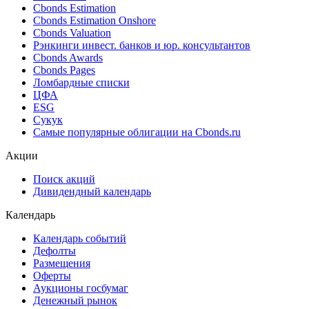
Cbonds Estimation
Cbonds Estimation Onshore
Cbonds Valuation
Рэнкинги инвест. банков и юр. консультантов
Cbonds Awards
Cbonds Pages
Ломбардные списки
ЦФА
ESG
Сукук
Самые популярные облигации на Cbonds.ru
Акции
Поиск акций
Дивидендный календарь
Календарь
Календарь событий
Дефолты
Размещения
Оферты
Аукционы госбумаг
Денежный рынок