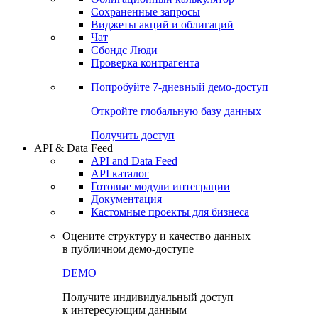
Сохраненные запросы
Виджеты акций и облигаций
Чат
Сбондс Люди
Проверка контрагента
Попробуйте
7-дневный
демо-доступ
Откройте глобальную базу данных
Получить доступ
API & Data Feed
API and Data Feed
API каталог
Готовые модули интеграции
Документация
Кастомные проекты для бизнеса
Оцените структуру и качество данных
в публичном демо-доступе
DEMO
Получите индивидуальный доступ
к интересующим данным