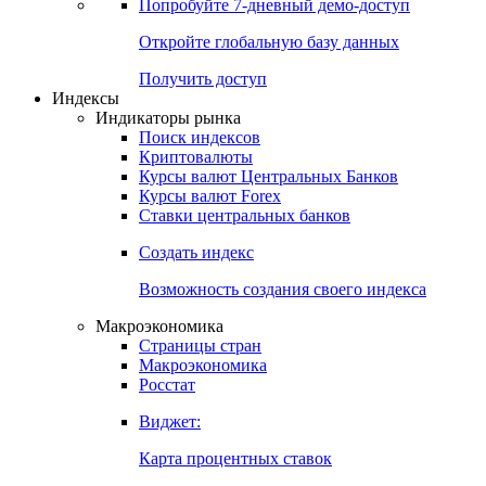
Попробуйте
7-дневный
демо-доступ
Откройте глобальную базу данных
Получить доступ
Индексы
Индикаторы рынка
Поиск индексов
Криптовалюты
Курсы валют Центральных Банков
Курсы валют Forex
Ставки центральных банков
Создать индекс
Возможность создания своего индекса
Макроэкономика
Страницы стран
Макроэкономика
Росстат
Виджет:
Карта процентных ставок