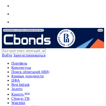
РЕКЛАМА • HTTPS://WWW.HSE.RU/
Войти
Зарегистрироваться
Портфель
Консенсусы
Поиск облигаций (ИИ)
Кривые доходности
ЦФА
Best bid/ask
Золото
new
Крипто
Сбондс-ТВ
Watchlist