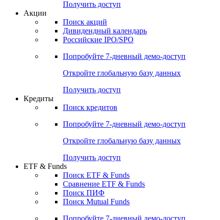
Получить доступ
Акции
Поиск акций
Дивидендный календарь
Российские IPO/SPO
Попробуйте
7-дневный
демо-доступ
Откройте глобальную базу данных
Получить доступ
Кредиты
Поиск кредитов
Попробуйте
7-дневный
демо-доступ
Откройте глобальную базу данных
Получить доступ
ETF & Funds
Поиск ETF & Funds
Сравнение ETF & Funds
Поиск ПИФ
Поиск Mutual Funds
Попробуйте
7-дневный
демо-доступ