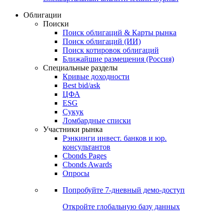
Облигации
Поиски
Поиск облигаций & Карты рынка
Поиск облигаций (ИИ)
Поиск котировок облигаций
Ближайшие размещения (Россия)
Специальные разделы
Кривые доходности
Best bid/ask
ЦФА
ESG
Сукук
Ломбардные списки
Участники рынка
Рэнкинги инвест. банков и юр.
консультантов
Cbonds Pages
Cbonds Awards
Опросы
Попробуйте
7-дневный
демо-доступ
Откройте глобальную базу данных