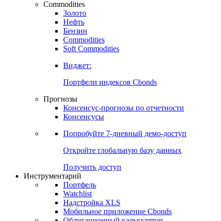
Commodities
Золото
Нефть
Бензин
Commodities
Soft Commodities
Виджет:
Портфели индексов Cbonds
Прогнозы
Консенсус-прогнозы по отчетности
Консенсусы
Попробуйте
7-дневный
демо-доступ
Откройте глобальную базу данных
Получить доступ
Инструментарий
Портфель
Watchlist
Надстройка XLS
Мобильное приложение Cbonds
Облигационный калькулятор