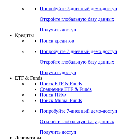
Акции
Поиск акций
Дивидендный календарь
Российские IPO/SPO
Попробуйте
7-дневный
демо-доступ
Откройте глобальную базу данных
Получить доступ
Кредиты
Поиск кредитов
Попробуйте
7-дневный
демо-доступ
Откройте глобальную базу данных
Получить доступ
ETF & Funds
Поиск ETF & Funds
Сравнение ETF & Funds
Поиск ПИФ
Поиск Mutual Funds
Попробуйте
7-дневный
демо-доступ