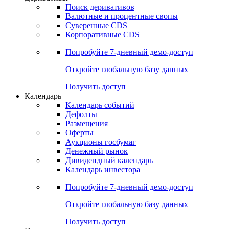
Откройте глобальную базу данных
Получить доступ
Деривативы
Поиск деривативов
Валютные и процентные свопы
Суверенные CDS
Корпоративные CDS
Попробуйте
7-дневный
демо-доступ
Откройте глобальную базу данных
Получить доступ
Календарь
Календарь событий
Дефолты
Размещения
Оферты
Аукционы госбумаг
Денежный рынок
Дивидендный календарь
Календарь инвестора
Попробуйте
7-дневный
демо-доступ