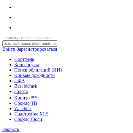
РЕКЛАМА • CBONDS-CONGRESS.RU
Войти
Зарегистрироваться
Портфель
Консенсусы
Поиск облигаций (ИИ)
Кривые доходности
ЦФА
Best bid/ask
Золото
new
Крипто
Сбондс-ТВ
Watchlist
Надстройка XLS