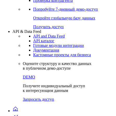
Виджеты акций и облигаций
Чат
Сбондс Люди
Проверка контрагента
Попробуйте
7-дневный
демо-доступ
Откройте глобальную базу данных
Получить доступ
API & Data Feed
API and Data Feed
API каталог
Готовые модули интеграции
Документация
Кастомные проекты для бизнеса
Оцените структуру и качество данных
в публичном демо-доступе
DEMO
Получите индивидуальный доступ
к интересующим данным
Запросить доступ