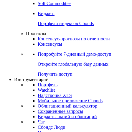
Золото
Нефть
Бензин
Commodities
Soft Commodities
Виджет:
Портфели индексов Cbonds
Прогнозы
Консенсус-прогнозы по отчетности
Консенсусы
Попробуйте
7-дневный
демо-доступ
Откройте глобальную базу данных
Получить доступ
Инструментарий
Портфель
Watchlist
Надстройка XLS
Мобильное приложение Cbonds
Облигационный калькулятор
Сохраненные запросы