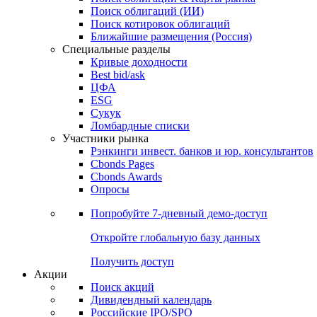
Облигации
Поиски
Поиск облигаций & Карты рынка
Поиск облигаций (ИИ)
Поиск котировок облигаций
Ближайшие размещения (Россия)
Специальные разделы
Кривые доходности
Best bid/ask
ЦФА
ESG
Сукук
Ломбардные списки
Участники рынка
Рэнкинги инвест. банков и юр. консультантов
Cbonds Pages
Cbonds Awards
Опросы
Попробуйте
7-дневный
демо-доступ
Откройте глобальную базу данных
Получить доступ