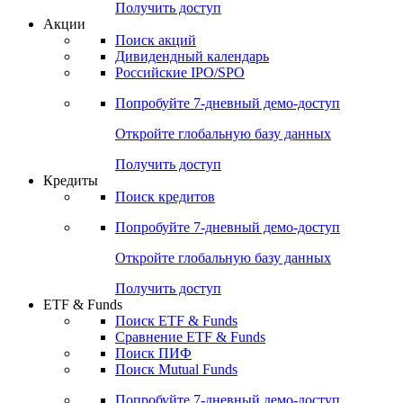
Получить доступ
Акции
Поиск акций
Дивидендный календарь
Российские IPO/SPO
Попробуйте
7-дневный
демо-доступ
Откройте глобальную базу данных
Получить доступ
Кредиты
Поиск кредитов
Попробуйте
7-дневный
демо-доступ
Откройте глобальную базу данных
Получить доступ
ETF & Funds
Поиск ETF & Funds
Сравнение ETF & Funds
Поиск ПИФ
Поиск Mutual Funds
Попробуйте
7-дневный
демо-доступ