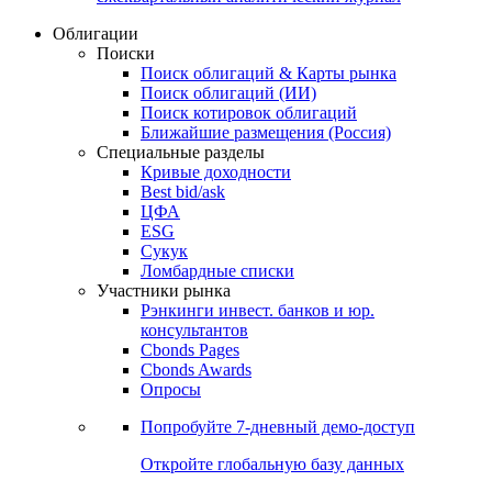
Облигации
Поиски
Поиск облигаций & Карты рынка
Поиск облигаций (ИИ)
Поиск котировок облигаций
Ближайшие размещения (Россия)
Специальные разделы
Кривые доходности
Best bid/ask
ЦФА
ESG
Сукук
Ломбардные списки
Участники рынка
Рэнкинги инвест. банков и юр.
консультантов
Cbonds Pages
Cbonds Awards
Опросы
Попробуйте
7-дневный
демо-доступ
Откройте глобальную базу данных