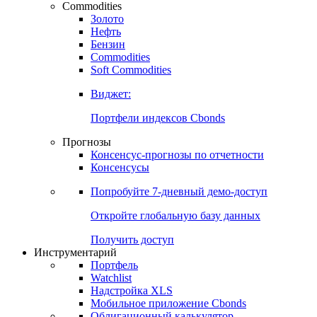
Commodities
Золото
Нефть
Бензин
Commodities
Soft Commodities
Виджет:
Портфели индексов Cbonds
Прогнозы
Консенсус-прогнозы по отчетности
Консенсусы
Попробуйте
7-дневный
демо-доступ
Откройте глобальную базу данных
Получить доступ
Инструментарий
Портфель
Watchlist
Надстройка XLS
Мобильное приложение Cbonds
Облигационный калькулятор