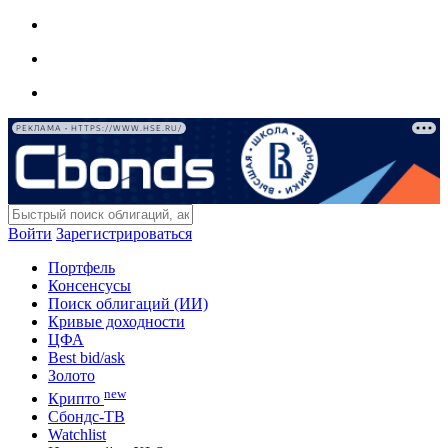
РЕКЛАМА • HTTPS://WWW.HSE.RU/
Войти
Зарегистрироваться
Портфель
Консенсусы
Поиск облигаций (ИИ)
Кривые доходности
ЦФА
Best bid/ask
Золото
new
Крипто
Сбондс-ТВ
Watchlist