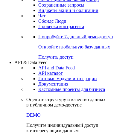
Сохраненные запросы
Виджеты акций и облигаций
Чат
Сбондс Люди
Проверка контрагента
Попробуйте
7-дневный
демо-доступ
Откройте глобальную базу данных
Получить доступ
API & Data Feed
API and Data Feed
API каталог
Готовые модули интеграции
Документация
Кастомные проекты для бизнеса
Оцените структуру и качество данных
в публичном демо-доступе
DEMO
Получите индивидуальный доступ
к интересующим данным