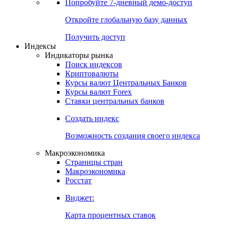
Попробуйте
7-дневный
демо-доступ
Откройте глобальную базу данных
Получить доступ
Индексы
Индикаторы рынка
Поиск индексов
Криптовалюты
Курсы валют Центральных Банков
Курсы валют Forex
Ставки центральных банков
Создать индекс
Возможность создания своего индекса
Макроэкономика
Страницы стран
Макроэкономика
Росстат
Виджет:
Карта процентных ставок