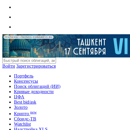
РЕКЛАМА • CBONDS-CONGRESS.RU
Войти
Зарегистрироваться
Портфель
Консенсусы
Поиск облигаций (ИИ)
Кривые доходности
ЦФА
Best bid/ask
Золото
new
Крипто
Сбондс-ТВ
Watchlist
Надстройка XLS