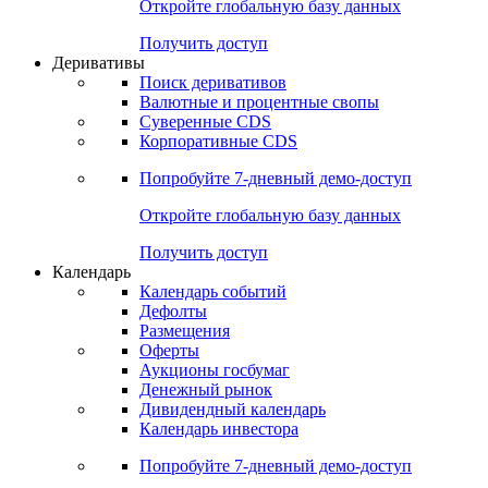
Откройте глобальную базу данных
Получить доступ
Деривативы
Поиск деривативов
Валютные и процентные свопы
Суверенные CDS
Корпоративные CDS
Попробуйте
7-дневный
демо-доступ
Откройте глобальную базу данных
Получить доступ
Календарь
Календарь событий
Дефолты
Размещения
Оферты
Аукционы госбумаг
Денежный рынок
Дивидендный календарь
Календарь инвестора
Попробуйте
7-дневный
демо-доступ