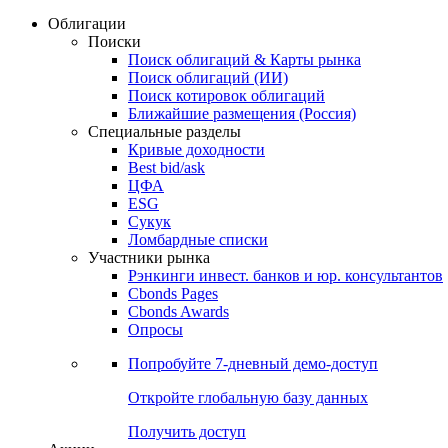
Облигации
Поиски
Поиск облигаций & Карты рынка
Поиск облигаций (ИИ)
Поиск котировок облигаций
Ближайшие размещения (Россия)
Специальные разделы
Кривые доходности
Best bid/ask
ЦФА
ESG
Сукук
Ломбардные списки
Участники рынка
Рэнкинги инвест. банков и юр. консультантов
Cbonds Pages
Cbonds Awards
Опросы
Попробуйте
7-дневный
демо-доступ
Откройте глобальную базу данных
Получить доступ