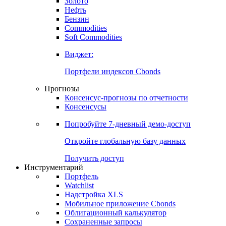
Золото
Нефть
Бензин
Commodities
Soft Commodities
Виджет:
Портфели индексов Cbonds
Прогнозы
Консенсус-прогнозы по отчетности
Консенсусы
Попробуйте
7-дневный
демо-доступ
Откройте глобальную базу данных
Получить доступ
Инструментарий
Портфель
Watchlist
Надстройка XLS
Мобильное приложение Cbonds
Облигационный калькулятор
Сохраненные запросы