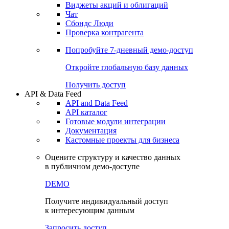
Виджеты акций и облигаций
Чат
Сбондс Люди
Проверка контрагента
Попробуйте
7-дневный
демо-доступ
Откройте глобальную базу данных
Получить доступ
API & Data Feed
API and Data Feed
API каталог
Готовые модули интеграции
Документация
Кастомные проекты для бизнеса
Оцените структуру и качество данных
в публичном демо-доступе
DEMO
Получите индивидуальный доступ
к интересующим данным
Запросить доступ