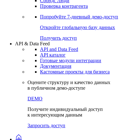
Сохраненные запросы
Виджеты акций и облигаций
Чат
Сбондс Люди
Проверка контрагента
Попробуйте
7-дневный
демо-доступ
Откройте глобальную базу данных
Получить доступ
API & Data Feed
API and Data Feed
API каталог
Готовые модули интеграции
Документация
Кастомные проекты для бизнеса
Оцените структуру и качество данных
в публичном демо-доступе
DEMO
Получите индивидуальный доступ
к интересующим данным