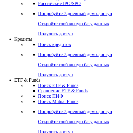
Получить доступ
Акции
Поиск акций
Дивидендный календарь
Российские IPO/SPO
Попробуйте
7-дневный
демо-доступ
Откройте глобальную базу данных
Получить доступ
Кредиты
Поиск кредитов
Попробуйте
7-дневный
демо-доступ
Откройте глобальную базу данных
Получить доступ
ETF & Funds
Поиск ETF & Funds
Сравнение ETF & Funds
Поиск ПИФ
Поиск Mutual Funds
Попробуйте
7-дневный
демо-доступ