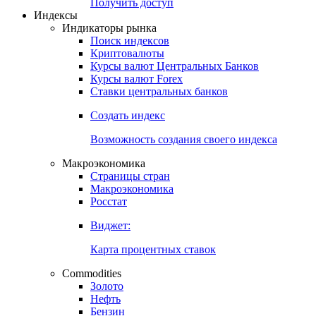
Попробуйте
7-дневный
демо-доступ
Откройте глобальную базу данных
Получить доступ
Индексы
Индикаторы рынка
Поиск индексов
Криптовалюты
Курсы валют Центральных Банков
Курсы валют Forex
Ставки центральных банков
Создать индекс
Возможность создания своего индекса
Макроэкономика
Страницы стран
Макроэкономика
Росстат
Виджет:
Карта процентных ставок