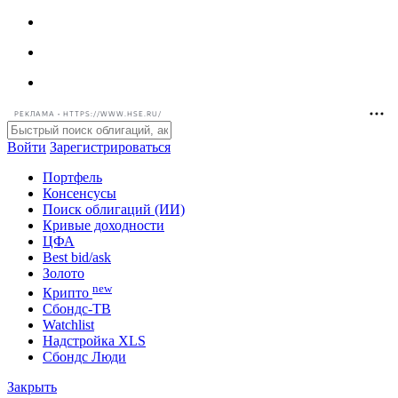
РЕКЛАМА • HTTPS://WWW.HSE.RU/
Войти
Зарегистрироваться
Портфель
Консенсусы
Поиск облигаций (ИИ)
Кривые доходности
ЦФА
Best bid/ask
Золото
new
Крипто
Сбондс-ТВ
Watchlist