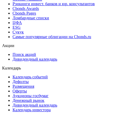
Best bid/ask
Cbonds Estimation
Cbonds Estimation Onshore
Cbonds Valuation
Рэнкинги инвест. банков и юр. консультантов
Cbonds Awards
Cbonds Pages
Ломбардные списки
ЦФА
ESG
Сукук
Самые популярные облигации на Cbonds.ru
Акции
Поиск акций
Дивидендный календарь
Календарь
Календарь событий
Дефолты
Размещения
Оферты
Аукционы госбумаг