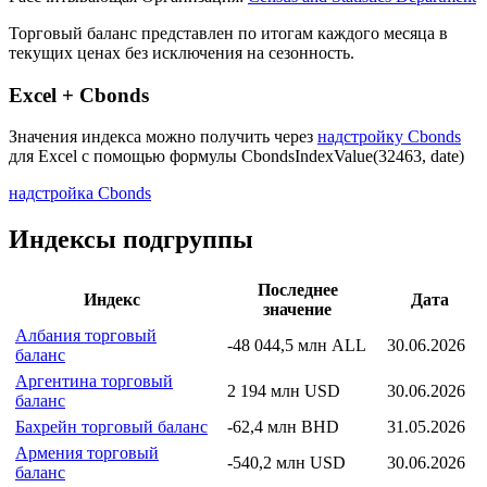
Описание индекса
Страна: Гонконг
Рассчитывающая Организация:
Census and Statistics Department
Торговый баланс представлен по итогам каждого месяца в
текущих ценах без исключения на сезонность.
Excel + Cbonds
Значения индекса можно получить через
надстройку Cbonds
для Excel с помощью формулы
CbondsIndexValue(32463, date)
надстройка Cbonds
Индексы подгруппы
Последнее
Индекс
Дата
значение
Албания торговый
-48 044,5 млн ALL
30.06.2026
баланс
Аргентина торговый
2 194 млн USD
30.06.2026
баланс