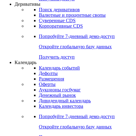
Откройте глобальную базу данных
Получить доступ
Деривативы
Поиск деривативов
Валютные и процентные свопы
Суверенные CDS
Корпоративные CDS
Попробуйте
7-дневный
демо-доступ
Откройте глобальную базу данных
Получить доступ
Календарь
Календарь событий
Дефолты
Размещения
Оферты
Аукционы госбумаг
Денежный рынок
Дивидендный календарь
Календарь инвестора