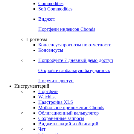
Commodities
Золото
Нефть
Бензин
Commodities
Soft Commodities
Виджет:
Портфели индексов Cbonds
Прогнозы
Консенсус-прогнозы по отчетности
Консенсусы
Попробуйте
7-дневный
демо-доступ
Откройте глобальную базу данных
Получить доступ
Инструментарий
Портфель
Watchlist
Надстройка XLS
Мобильное приложение Cbonds
Облигационный калькулятор