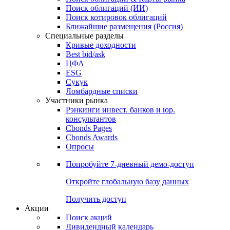
Облигации
Поиски
Поиск облигаций & Карты рынка
Поиск облигаций (ИИ)
Поиск котировок облигаций
Ближайшие размещения (Россия)
Специальные разделы
Кривые доходности
Best bid/ask
ЦФА
ESG
Сукук
Ломбардные списки
Участники рынка
Рэнкинги инвест. банков и юр.
консультантов
Cbonds Pages
Cbonds Awards
Опросы
Попробуйте
7-дневный
демо-доступ
Откройте глобальную базу данных