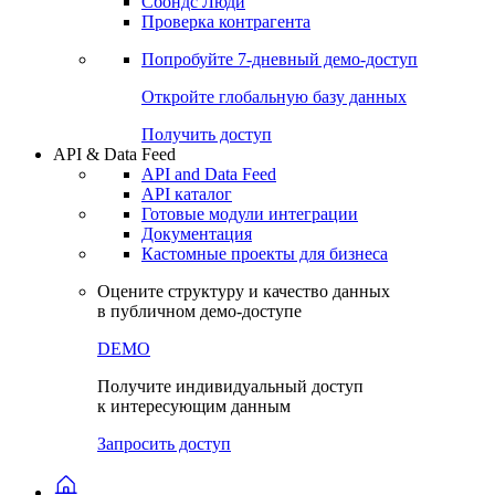
Сохраненные запросы
Виджеты акций и облигаций
Чат
Сбондс Люди
Проверка контрагента
Попробуйте
7-дневный
демо-доступ
Откройте глобальную базу данных
Получить доступ
API & Data Feed
API and Data Feed
API каталог
Готовые модули интеграции
Документация
Кастомные проекты для бизнеса
Оцените структуру и качество данных
в публичном демо-доступе
DEMO
Получите индивидуальный доступ
к интересующим данным