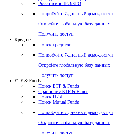
Получить доступ
Акции
Поиск акций
Дивидендный календарь
Российские IPO/SPO
Попробуйте
7-дневный
демо-доступ
Откройте глобальную базу данных
Получить доступ
Кредиты
Поиск кредитов
Попробуйте
7-дневный
демо-доступ
Откройте глобальную базу данных
Получить доступ
ETF & Funds
Поиск ETF & Funds
Сравнение ETF & Funds
Поиск ПИФ
Поиск Mutual Funds
Попробуйте
7-дневный
демо-доступ