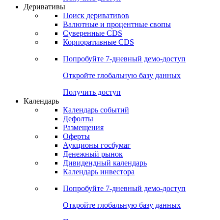
Откройте глобальную базу данных
Получить доступ
Деривативы
Поиск деривативов
Валютные и процентные свопы
Суверенные CDS
Корпоративные CDS
Попробуйте
7-дневный
демо-доступ
Откройте глобальную базу данных
Получить доступ
Календарь
Календарь событий
Дефолты
Размещения
Оферты
Аукционы госбумаг
Денежный рынок
Дивидендный календарь
Календарь инвестора