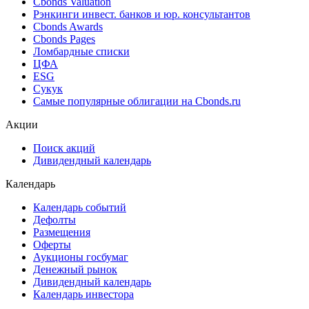
Best bid/ask
Cbonds Estimation
Cbonds Estimation Onshore
Cbonds Valuation
Рэнкинги инвест. банков и юр. консультантов
Cbonds Awards
Cbonds Pages
Ломбардные списки
ЦФА
ESG
Сукук
Самые популярные облигации на Cbonds.ru
Акции
Поиск акций
Дивидендный календарь
Календарь
Календарь событий
Дефолты
Размещения
Оферты
Аукционы госбумаг