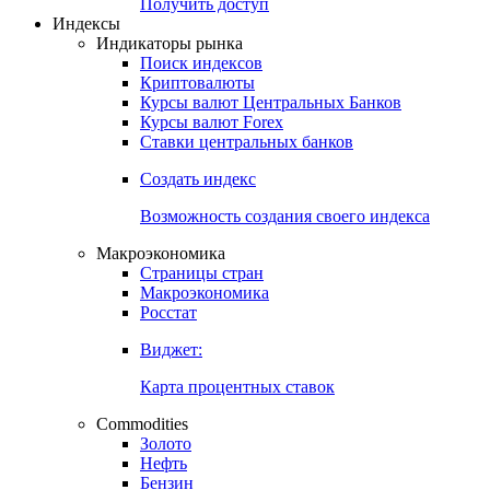
Попробуйте
7-дневный
демо-доступ
Откройте глобальную базу данных
Получить доступ
Индексы
Индикаторы рынка
Поиск индексов
Криптовалюты
Курсы валют Центральных Банков
Курсы валют Forex
Ставки центральных банков
Создать индекс
Возможность создания своего индекса
Макроэкономика
Страницы стран
Макроэкономика
Росстат
Виджет:
Карта процентных ставок