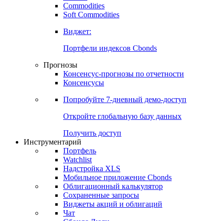
Commodities
Золото
Нефть
Бензин
Commodities
Soft Commodities
Виджет:
Портфели индексов Cbonds
Прогнозы
Консенсус-прогнозы по отчетности
Консенсусы
Попробуйте
7-дневный
демо-доступ
Откройте глобальную базу данных
Получить доступ
Инструментарий
Портфель
Watchlist
Надстройка XLS
Мобильное приложение Cbonds
Облигационный калькулятор