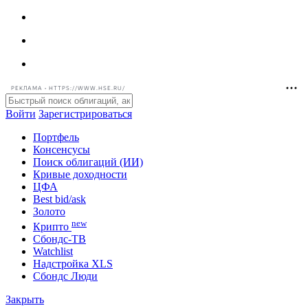
РЕКЛАМА • HTTPS://WWW.HSE.RU/
Войти
Зарегистрироваться
Портфель
Консенсусы
Поиск облигаций (ИИ)
Кривые доходности
ЦФА
Best bid/ask
Золото
new
Крипто
Сбондс-ТВ
Watchlist