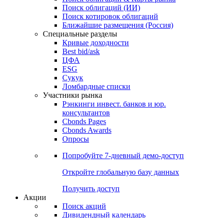
Облигации
Поиски
Поиск облигаций & Карты рынка
Поиск облигаций (ИИ)
Поиск котировок облигаций
Ближайшие размещения (Россия)
Специальные разделы
Кривые доходности
Best bid/ask
ЦФА
ESG
Сукук
Ломбардные списки
Участники рынка
Рэнкинги инвест. банков и юр.
консультантов
Cbonds Pages
Cbonds Awards
Опросы
Попробуйте
7-дневный
демо-доступ
Откройте глобальную базу данных