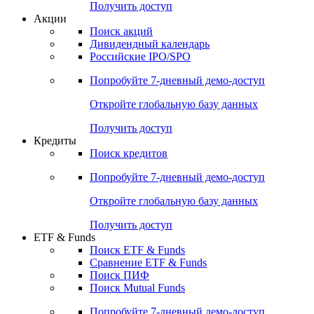
Получить доступ
Акции
Поиск акций
Дивидендный календарь
Российские IPO/SPO
Попробуйте
7-дневный
демо-доступ
Откройте глобальную базу данных
Получить доступ
Кредиты
Поиск кредитов
Попробуйте
7-дневный
демо-доступ
Откройте глобальную базу данных
Получить доступ
ETF & Funds
Поиск ETF & Funds
Сравнение ETF & Funds
Поиск ПИФ
Поиск Mutual Funds
Попробуйте
7-дневный
демо-доступ