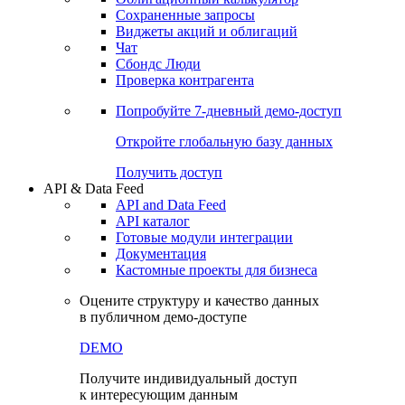
Сохраненные запросы
Виджеты акций и облигаций
Чат
Сбондс Люди
Проверка контрагента
Попробуйте
7-дневный
демо-доступ
Откройте глобальную базу данных
Получить доступ
API & Data Feed
API and Data Feed
API каталог
Готовые модули интеграции
Документация
Кастомные проекты для бизнеса
Оцените структуру и качество данных
в публичном демо-доступе
DEMO
Получите индивидуальный доступ
к интересующим данным