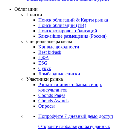
Облигации
Поиски
Поиск облигаций & Карты рынка
Поиск облигаций (ИИ)
Поиск котировок облигаций
Ближайшие размещения (Россия)
Специальные разделы
Кривые доходности
Best bid/ask
ЦФА
ESG
Сукук
Ломбардные списки
Участники рынка
Рэнкинги инвест. банков и юр.
консультантов
Cbonds Pages
Cbonds Awards
Опросы
Попробуйте
7-дневный
демо-доступ
Откройте глобальную базу данных