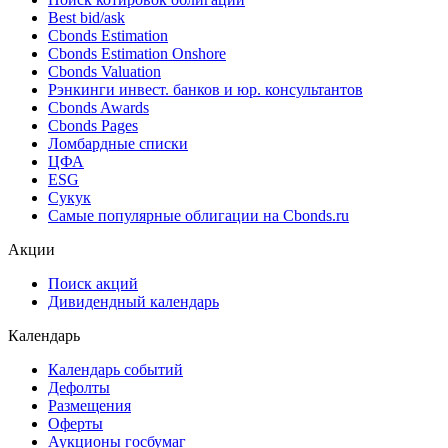
Best bid/ask
Cbonds Estimation
Cbonds Estimation Onshore
Cbonds Valuation
Рэнкинги инвест. банков и юр. консультантов
Cbonds Awards
Cbonds Pages
Ломбардные списки
ЦФА
ESG
Сукук
Самые популярные облигации на Cbonds.ru
Акции
Поиск акций
Дивидендный календарь
Календарь
Календарь событий
Дефолты
Размещения
Оферты
Аукционы госбумаг