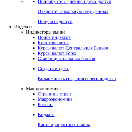
Попробуйте
7-дневный
демо-доступ
Откройте глобальную базу данных
Получить доступ
Индексы
Индикаторы рынка
Поиск индексов
Криптовалюты
Курсы валют Центральных Банков
Курсы валют Forex
Ставки центральных банков
Создать индекс
Возможность создания своего индекса
Макроэкономика
Страницы стран
Макроэкономика
Росстат
Виджет:
Карта процентных ставок