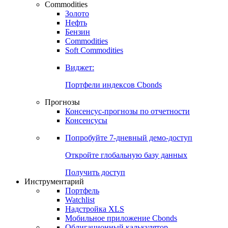
Commodities
Золото
Нефть
Бензин
Commodities
Soft Commodities
Виджет:
Портфели индексов Cbonds
Прогнозы
Консенсус-прогнозы по отчетности
Консенсусы
Попробуйте
7-дневный
демо-доступ
Откройте глобальную базу данных
Получить доступ
Инструментарий
Портфель
Watchlist
Надстройка XLS
Мобильное приложение Cbonds
Облигационный калькулятор