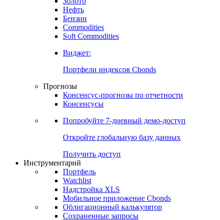
Золото
Нефть
Бензин
Commodities
Soft Commodities
Виджет:
Портфели индексов Cbonds
Прогнозы
Консенсус-прогнозы по отчетности
Консенсусы
Попробуйте
7-дневный
демо-доступ
Откройте глобальную базу данных
Получить доступ
Инструментарий
Портфель
Watchlist
Надстройка XLS
Мобильное приложение Cbonds
Облигационный калькулятор
Сохраненные запросы