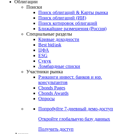
Облигации
Поиски
Поиск облигаций & Карты рынка
Поиск облигаций (ИИ)
Поиск котировок облигаций
Ближайшие размещения (Россия)
Специальные разделы
Кривые доходности
Best bid/ask
ЦФА
ESG
Сукук
Ломбардные списки
Участники рынка
Рэнкинги инвест. банков и юр.
консультантов
Cbonds Pages
Cbonds Awards
Опросы
Попробуйте
7-дневный
демо-доступ
Откройте глобальную базу данных
Получить доступ