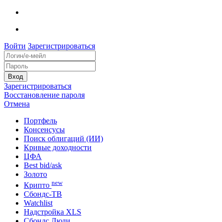
Войти
Зарегистрироваться
Зарегистрироваться
Восстановление пароля
Отмена
Портфель
Консенсусы
Поиск облигаций (ИИ)
Кривые доходности
ЦФА
Best bid/ask
Золото
new
Крипто
Сбондс-ТВ
Watchlist
Надстройка XLS
Сбондс Люди