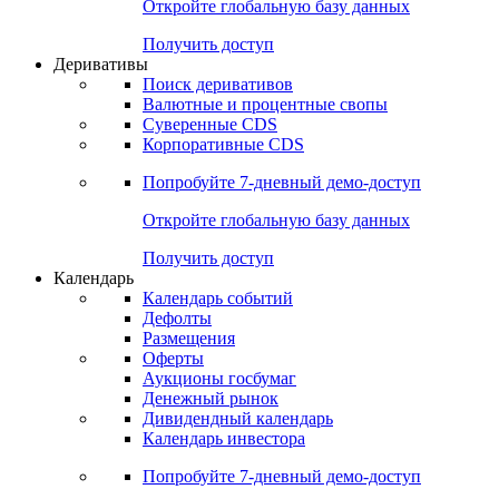
Откройте глобальную базу данных
Получить доступ
Деривативы
Поиск деривативов
Валютные и процентные свопы
Суверенные CDS
Корпоративные CDS
Попробуйте
7-дневный
демо-доступ
Откройте глобальную базу данных
Получить доступ
Календарь
Календарь событий
Дефолты
Размещения
Оферты
Аукционы госбумаг
Денежный рынок
Дивидендный календарь
Календарь инвестора
Попробуйте
7-дневный
демо-доступ