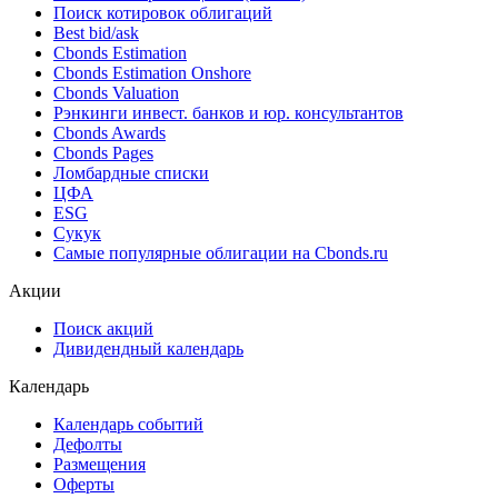
Поиск котировок облигаций
Best bid/ask
Cbonds Estimation
Cbonds Estimation Onshore
Cbonds Valuation
Рэнкинги инвест. банков и юр. консультантов
Cbonds Awards
Cbonds Pages
Ломбардные списки
ЦФА
ESG
Сукук
Самые популярные облигации на Cbonds.ru
Акции
Поиск акций
Дивидендный календарь
Календарь
Календарь событий
Дефолты
Размещения
Оферты