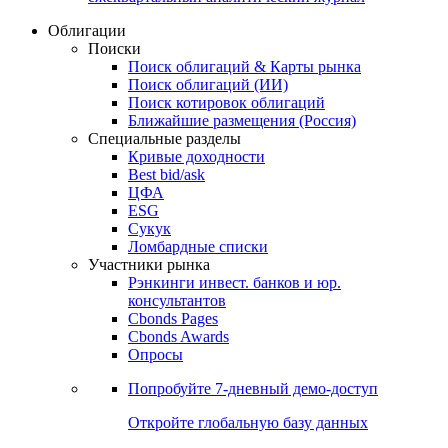
Облигации
Поиски
Поиск облигаций & Карты рынка
Поиск облигаций (ИИ)
Поиск котировок облигаций
Ближайшие размещения (Россия)
Специальные разделы
Кривые доходности
Best bid/ask
ЦФА
ESG
Сукук
Ломбардные списки
Участники рынка
Рэнкинги инвест. банков и юр.
консультантов
Cbonds Pages
Cbonds Awards
Опросы
Попробуйте
7-дневный
демо-доступ
Откройте глобальную базу данных