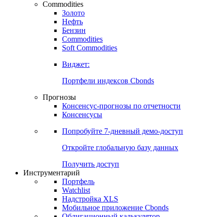
Commodities
Золото
Нефть
Бензин
Commodities
Soft Commodities
Виджет:
Портфели индексов Cbonds
Прогнозы
Консенсус-прогнозы по отчетности
Консенсусы
Попробуйте
7-дневный
демо-доступ
Откройте глобальную базу данных
Получить доступ
Инструментарий
Портфель
Watchlist
Надстройка XLS
Мобильное приложение Cbonds
Облигационный калькулятор