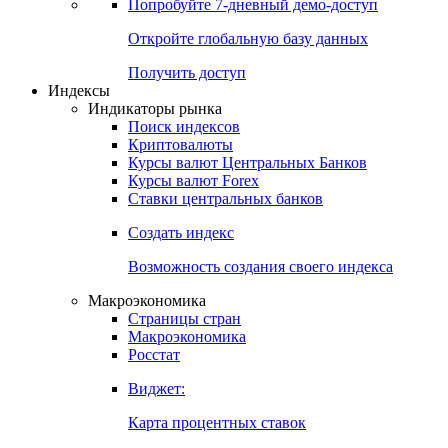
Попробуйте
7-дневный
демо-доступ
Откройте глобальную базу данных
Получить доступ
Индексы
Индикаторы рынка
Поиск индексов
Криптовалюты
Курсы валют Центральных Банков
Курсы валют Forex
Ставки центральных банков
Создать индекс
Возможность создания своего индекса
Макроэкономика
Страницы стран
Макроэкономика
Росстат
Виджет:
Карта процентных ставок