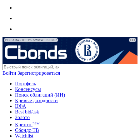
РЕКЛАМА • HTTPS://WWW.HSE.RU/
Войти
Зарегистрироваться
Портфель
Консенсусы
Поиск облигаций (ИИ)
Кривые доходности
ЦФА
Best bid/ask
Золото
new
Крипто
Сбондс-ТВ
Watchlist