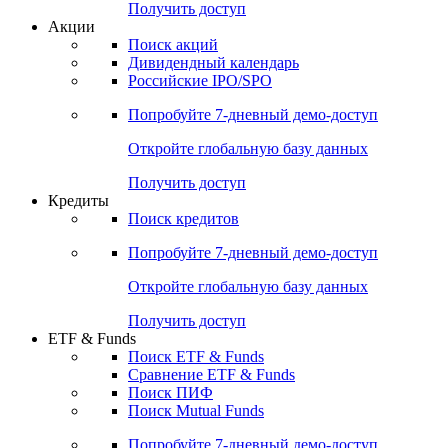
Получить доступ
Акции
Поиск акций
Дивидендный календарь
Российские IPO/SPO
Попробуйте
7-дневный
демо-доступ
Откройте глобальную базу данных
Получить доступ
Кредиты
Поиск кредитов
Попробуйте
7-дневный
демо-доступ
Откройте глобальную базу данных
Получить доступ
ETF & Funds
Поиск ETF & Funds
Сравнение ETF & Funds
Поиск ПИФ
Поиск Mutual Funds
Попробуйте
7-дневный
демо-доступ