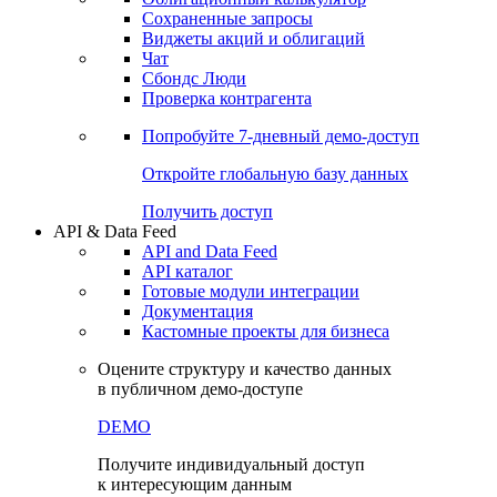
Сохраненные запросы
Виджеты акций и облигаций
Чат
Сбондс Люди
Проверка контрагента
Попробуйте
7-дневный
демо-доступ
Откройте глобальную базу данных
Получить доступ
API & Data Feed
API and Data Feed
API каталог
Готовые модули интеграции
Документация
Кастомные проекты для бизнеса
Оцените структуру и качество данных
в публичном демо-доступе
DEMO
Получите индивидуальный доступ
к интересующим данным