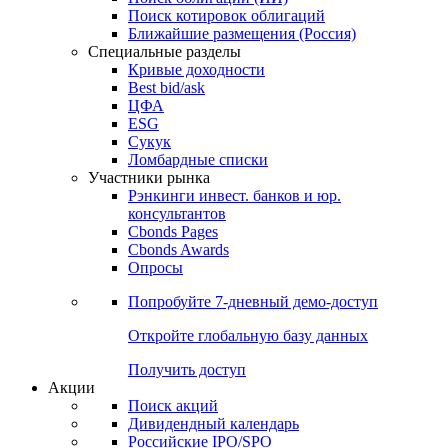
Поиск котировок облигаций
Ближайшие размещения (Россия)
Специальные разделы
Кривые доходности
Best bid/ask
ЦФА
ESG
Сукук
Ломбардные списки
Участники рынка
Рэнкинги инвест. банков и юр.
консультантов
Cbonds Pages
Cbonds Awards
Опросы
Попробуйте
7-дневный
демо-доступ
Откройте глобальную базу данных
Получить доступ
Акции
Поиск акций
Дивидендный календарь
Российские IPO/SPO