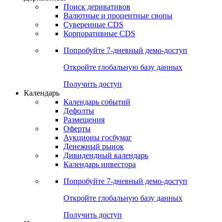
Поиск деривативов
Валютные и процентные свопы
Суверенные CDS
Корпоративные CDS
Попробуйте
7-дневный
демо-доступ
Откройте глобальную базу данных
Получить доступ
Календарь
Календарь событий
Дефолты
Размещения
Оферты
Аукционы госбумаг
Денежный рынок
Дивидендный календарь
Календарь инвестора
Попробуйте
7-дневный
демо-доступ
Откройте глобальную базу данных
Получить доступ