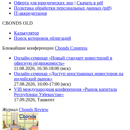
Оферта для юридических лиц
|
Скачать в pdf
Политика обработки персональных данных (pdf)
IT-аккредитация
CBONDS OLD
Калькулятор
Поиск котировок облигаций
Ближайшие конференции
Cbonds Congress
Онлайн-семинар «Новый стандарт инвестиций в
офисную недвижимость»
11.08.2026, 16:30-18:00 (мск)
Онлайн-семинар «Доступ иностранных инвесторов на
индийский рынок»
27.08.2026, 16:00-17:00 (мск)
VIII международная конференция «Рынок капитала
Республики Узбекистан»
17.09.2026, Ташкент
Журнал
Cbonds Review