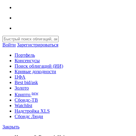
Войти
Зарегистрироваться
Портфель
Консенсусы
Поиск облигаций (ИИ)
Кривые доходности
ЦФА
Best bid/ask
Золото
new
Крипто
Сбондс-ТВ
Watchlist
Надстройка XLS
Сбондс Люди
Закрыть