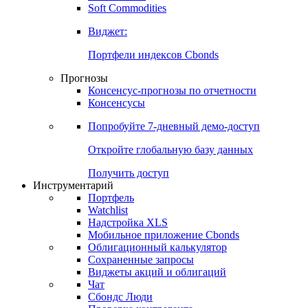
Soft Commodities
Виджет:
Портфели индексов Cbonds
Прогнозы
Консенсус-прогнозы по отчетности
Консенсусы
Попробуйте
7-дневный
демо-доступ
Откройте глобальную базу данных
Получить доступ
Инструментарий
Портфель
Watchlist
Надстройка XLS
Мобильное приложение Cbonds
Облигационный калькулятор
Сохраненные запросы
Виджеты акций и облигаций
Чат
Сбондс Люди