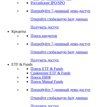
Получить доступ
Акции
Поиск акций
Дивидендный календарь
Российские IPO/SPO
Попробуйте
7-дневный
демо-доступ
Откройте глобальную базу данных
Получить доступ
Кредиты
Поиск кредитов
Попробуйте
7-дневный
демо-доступ
Откройте глобальную базу данных
Получить доступ
ETF & Funds
Поиск ETF & Funds
Сравнение ETF & Funds
Поиск ПИФ
Поиск Mutual Funds
Попробуйте
7-дневный
демо-доступ