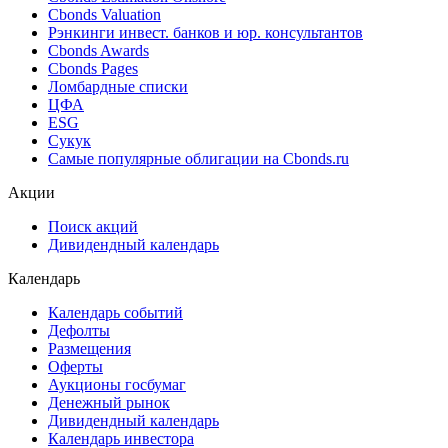
Поиск котировок облигаций
Best bid/ask
Cbonds Estimation
Cbonds Estimation Onshore
Cbonds Valuation
Рэнкинги инвест. банков и юр. консультантов
Cbonds Awards
Cbonds Pages
Ломбардные списки
ЦФА
ESG
Сукук
Самые популярные облигации на Cbonds.ru
Акции
Поиск акций
Дивидендный календарь
Календарь
Календарь событий
Дефолты
Размещения
Оферты