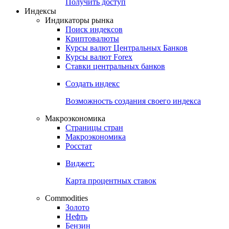
Попробуйте
7-дневный
демо-доступ
Откройте глобальную базу данных
Получить доступ
Индексы
Индикаторы рынка
Поиск индексов
Криптовалюты
Курсы валют Центральных Банков
Курсы валют Forex
Ставки центральных банков
Создать индекс
Возможность создания своего индекса
Макроэкономика
Страницы стран
Макроэкономика
Росстат
Виджет:
Карта процентных ставок