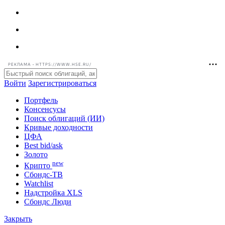
РЕКЛАМА • HTTPS://WWW.HSE.RU/
Войти
Зарегистрироваться
Портфель
Консенсусы
Поиск облигаций (ИИ)
Кривые доходности
ЦФА
Best bid/ask
Золото
new
Крипто
Сбондс-ТВ
Watchlist