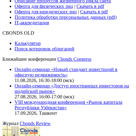
Карьера в Cbonds
Руководство пользователя сайта
Функциональные характеристики сайта
|
Скачать в pdf
Описание процессов жизненного цикла сайта
Оферта для физических лиц
|
Скачать в pdf
Оферта для юридических лиц
|
Скачать в pdf
Политика обработки персональных данных (pdf)
IT-аккредитация
CBONDS OLD
Калькулятор
Поиск котировок облигаций
Ближайшие конференции
Cbonds Congress
Онлайн-семинар «Новый стандарт инвестиций в
офисную недвижимость»
11.08.2026, 16:30-18:00 (мск)
Онлайн-семинар «Доступ иностранных инвесторов на
индийский рынок»
27.08.2026, 16:00-17:00 (мск)
VIII международная конференция «Рынок капитала
Республики Узбекистан»
17.09.2026, Ташкент