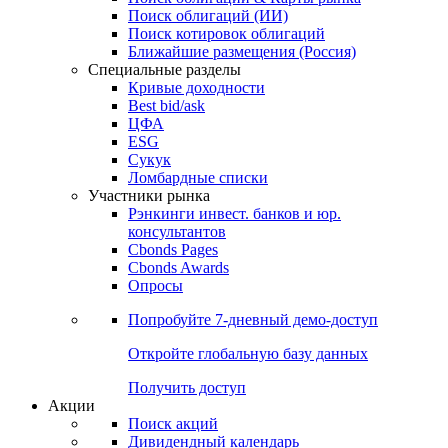
Облигации
Поиски
Поиск облигаций & Карты рынка
Поиск облигаций (ИИ)
Поиск котировок облигаций
Ближайшие размещения (Россия)
Специальные разделы
Кривые доходности
Best bid/ask
ЦФА
ESG
Сукук
Ломбардные списки
Участники рынка
Рэнкинги инвест. банков и юр.
консультантов
Cbonds Pages
Cbonds Awards
Опросы
Попробуйте
7-дневный
демо-доступ
Откройте глобальную базу данных