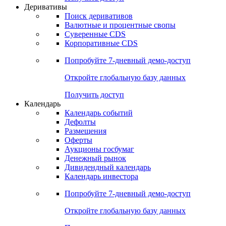
Откройте глобальную базу данных
Получить доступ
Деривативы
Поиск деривативов
Валютные и процентные свопы
Суверенные CDS
Корпоративные CDS
Попробуйте
7-дневный
демо-доступ
Откройте глобальную базу данных
Получить доступ
Календарь
Календарь событий
Дефолты
Размещения
Оферты
Аукционы госбумаг
Денежный рынок
Дивидендный календарь
Календарь инвестора