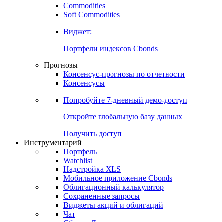
Commodities
Золото
Нефть
Бензин
Commodities
Soft Commodities
Виджет:
Портфели индексов Cbonds
Прогнозы
Консенсус-прогнозы по отчетности
Консенсусы
Попробуйте
7-дневный
демо-доступ
Откройте глобальную базу данных
Получить доступ
Инструментарий
Портфель
Watchlist
Надстройка XLS
Мобильное приложение Cbonds
Облигационный калькулятор