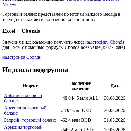
Описание индекса
Страна: Малави
Рассчитывающая Организация:
National Statistical Office of
Malawi
Торговый баланс представлен по итогам каждого месяца в
текущих ценах без исключения на сезонность.
Excel + Cbonds
Значения индекса можно получить через
надстройку Cbonds
для Excel с помощью формулы
CbondsIndexValue(35077, date)
надстройка Cbonds
Индексы подгруппы
Последнее
Индекс
Дата
значение
Албания торговый
-48 044,5 млн ALL
30.06.2026
баланс
Аргентина торговый
2 194 млн USD
30.06.2026