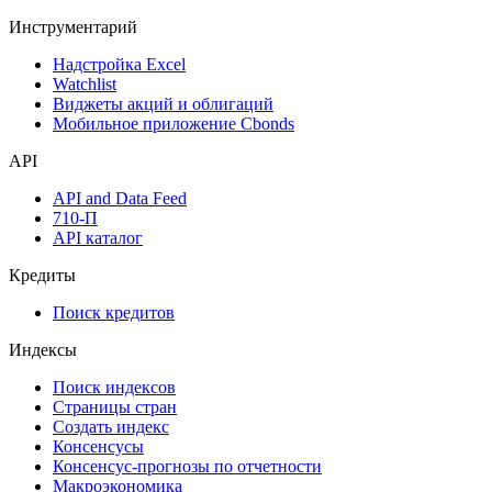
Аукционы госбумаг
Денежный рынок
Дивидендный календарь
Календарь инвестора
Инструментарий
Надстройка Excel
Watchlist
Виджеты акций и облигаций
Мобильное приложение Cbonds
API
API and Data Feed
710-П
API каталог
Кредиты
Поиск кредитов
Индексы
Поиск индексов
Страницы стран