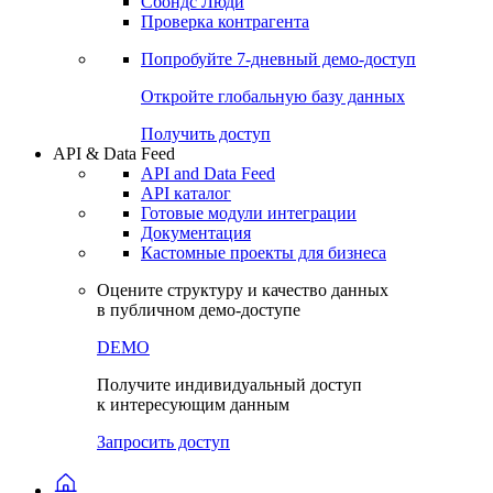
Сохраненные запросы
Виджеты акций и облигаций
Чат
Сбондс Люди
Проверка контрагента
Попробуйте
7-дневный
демо-доступ
Откройте глобальную базу данных
Получить доступ
API & Data Feed
API and Data Feed
API каталог
Готовые модули интеграции
Документация
Кастомные проекты для бизнеса
Оцените структуру и качество данных
в публичном демо-доступе
DEMO
Получите индивидуальный доступ
к интересующим данным