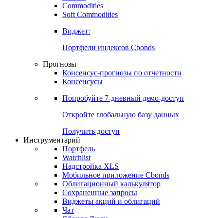
Commodities
Золото
Нефть
Бензин
Commodities
Soft Commodities
Виджет:
Портфели индексов Cbonds
Прогнозы
Консенсус-прогнозы по отчетности
Консенсусы
Попробуйте
7-дневный
демо-доступ
Откройте глобальную базу данных
Получить доступ
Инструментарий
Портфель
Watchlist
Надстройка XLS
Мобильное приложение Cbonds
Облигационный калькулятор