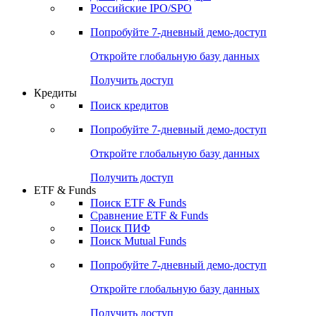
Получить доступ
Акции
Поиск акций
Дивидендный календарь
Российские IPO/SPO
Попробуйте
7-дневный
демо-доступ
Откройте глобальную базу данных
Получить доступ
Кредиты
Поиск кредитов
Попробуйте
7-дневный
демо-доступ
Откройте глобальную базу данных
Получить доступ
ETF & Funds
Поиск ETF & Funds
Сравнение ETF & Funds
Поиск ПИФ
Поиск Mutual Funds
Попробуйте
7-дневный
демо-доступ