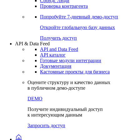
Сохраненные запросы
Виджеты акций и облигаций
Чат
Сбондс Люди
Проверка контрагента
Попробуйте
7-дневный
демо-доступ
Откройте глобальную базу данных
Получить доступ
API & Data Feed
API and Data Feed
API каталог
Готовые модули интеграции
Документация
Кастомные проекты для бизнеса
Оцените структуру и качество данных
в публичном демо-доступе
DEMO
Получите индивидуальный доступ
к интересующим данным