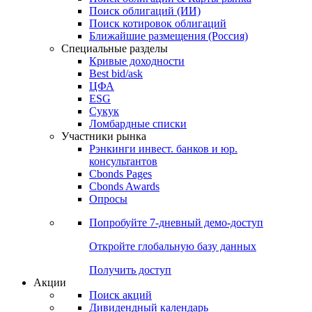
Облигации
Поиски
Поиск облигаций & Карты рынка
Поиск облигаций (ИИ)
Поиск котировок облигаций
Ближайшие размещения (Россия)
Специальные разделы
Кривые доходности
Best bid/ask
ЦФА
ESG
Сукук
Ломбардные списки
Участники рынка
Рэнкинги инвест. банков и юр.
консультантов
Cbonds Pages
Cbonds Awards
Опросы
Попробуйте
7-дневный
демо-доступ
Откройте глобальную базу данных