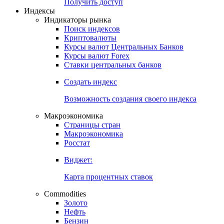
Попробуйте
7-дневный
демо-доступ
Откройте глобальную базу данных
Получить доступ
Индексы
Индикаторы рынка
Поиск индексов
Криптовалюты
Курсы валют Центральных Банков
Курсы валют Forex
Ставки центральных банков
Создать индекс
Возможность создания своего индекса
Макроэкономика
Страницы стран
Макроэкономика
Росстат
Виджет:
Карта процентных ставок