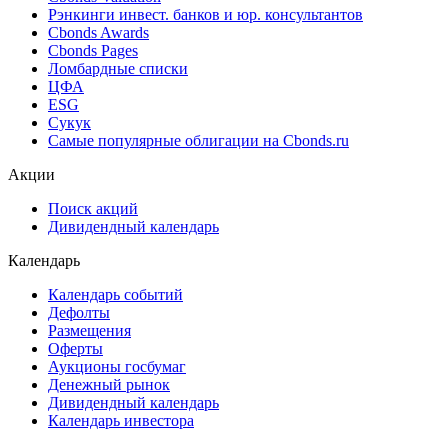
Best bid/ask
Cbonds Estimation
Cbonds Estimation Onshore
Cbonds Valuation
Рэнкинги инвест. банков и юр. консультантов
Cbonds Awards
Cbonds Pages
Ломбардные списки
ЦФА
ESG
Сукук
Самые популярные облигации на Cbonds.ru
Акции
Поиск акций
Дивидендный календарь
Календарь
Календарь событий
Дефолты
Размещения
Оферты
Аукционы госбумаг