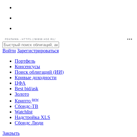
РЕКЛАМА • HTTPS://WWW.HSE.RU/
Войти
Зарегистрироваться
Портфель
Консенсусы
Поиск облигаций (ИИ)
Кривые доходности
ЦФА
Best bid/ask
Золото
new
Крипто
Сбондс-ТВ
Watchlist