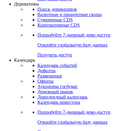
Откройте глобальную базу данных
Получить доступ
Деривативы
Поиск деривативов
Валютные и процентные свопы
Суверенные CDS
Корпоративные CDS
Попробуйте
7-дневный
демо-доступ
Откройте глобальную базу данных
Получить доступ
Календарь
Календарь событий
Дефолты
Размещения
Оферты
Аукционы госбумаг
Денежный рынок
Дивидендный календарь
Календарь инвестора