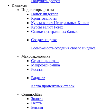
Попробуйте
7-дневный
демо-доступ
Откройте глобальную базу данных
Получить доступ
Индексы
Индикаторы рынка
Поиск индексов
Криптовалюты
Курсы валют Центральных Банков
Курсы валют Forex
Ставки центральных банков
Создать индекс
Возможность создания своего индекса
Макроэкономика
Страницы стран
Макроэкономика
Росстат
Виджет:
Карта процентных ставок