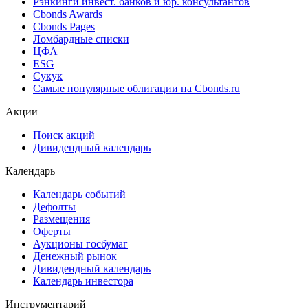
Cbonds Estimation
Cbonds Estimation Onshore
Cbonds Valuation
Рэнкинги инвест. банков и юр. консультантов
Cbonds Awards
Cbonds Pages
Ломбардные списки
ЦФА
ESG
Сукук
Самые популярные облигации на Cbonds.ru
Акции
Поиск акций
Дивидендный календарь
Календарь
Календарь событий
Дефолты
Размещения
Оферты
Аукционы госбумаг
Денежный рынок