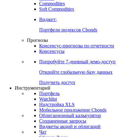
Commodities
Золото
Нефть
Бензин
Commodities
Soft Commodities
Виджет:
Портфели индексов Cbonds
Прогнозы
Консенсус-прогнозы по отчетности
Консенсусы
Попробуйте
7-дневный
демо-доступ
Откройте глобальную базу данных
Получить доступ
Инструментарий
Портфель
Watchlist
Надстройка XLS
Мобильное приложение Cbonds
Облигационный калькулятор