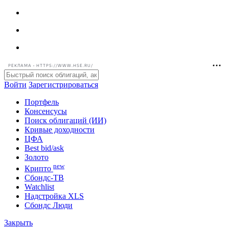
РЕКЛАМА • HTTPS://WWW.HSE.RU/
Войти
Зарегистрироваться
Портфель
Консенсусы
Поиск облигаций (ИИ)
Кривые доходности
ЦФА
Best bid/ask
Золото
new
Крипто
Сбондс-ТВ
Watchlist