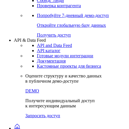
Сохраненные запросы
Виджеты акций и облигаций
Чат
Сбондс Люди
Проверка контрагента
Попробуйте
7-дневный
демо-доступ
Откройте глобальную базу данных
Получить доступ
API & Data Feed
API and Data Feed
API каталог
Готовые модули интеграции
Документация
Кастомные проекты для бизнеса
Оцените структуру и качество данных
в публичном демо-доступе
DEMO
Получите индивидуальный доступ
к интересующим данным