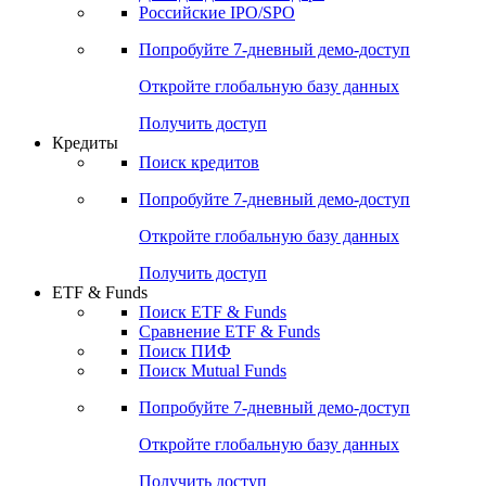
Получить доступ
Акции
Поиск акций
Дивидендный календарь
Российские IPO/SPO
Попробуйте
7-дневный
демо-доступ
Откройте глобальную базу данных
Получить доступ
Кредиты
Поиск кредитов
Попробуйте
7-дневный
демо-доступ
Откройте глобальную базу данных
Получить доступ
ETF & Funds
Поиск ETF & Funds
Сравнение ETF & Funds
Поиск ПИФ
Поиск Mutual Funds
Попробуйте
7-дневный
демо-доступ