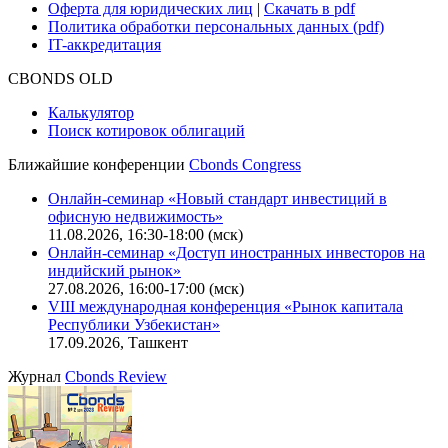
Руководство пользователя сайта
Функциональные характеристики сайта
|
Скачать в pdf
Описание процессов жизненного цикла сайта
Оферта для физических лиц
|
Скачать в pdf
Оферта для юридических лиц
|
Скачать в pdf
Политика обработки персональных данных (pdf)
IT-аккредитация
CBONDS OLD
Калькулятор
Поиск котировок облигаций
Ближайшие конференции
Cbonds Congress
Онлайн-семинар «Новый стандарт инвестиций в
офисную недвижимость»
11.08.2026, 16:30-18:00 (мск)
Онлайн-семинар «Доступ иностранных инвесторов на
индийский рынок»
27.08.2026, 16:00-17:00 (мск)
VIII международная конференция «Рынок капитала
Республики Узбекистан»
17.09.2026, Ташкент
Журнал
Cbonds Review