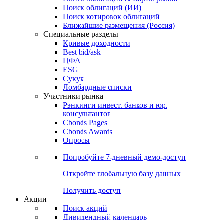
Облигации
Поиски
Поиск облигаций & Карты рынка
Поиск облигаций (ИИ)
Поиск котировок облигаций
Ближайшие размещения (Россия)
Специальные разделы
Кривые доходности
Best bid/ask
ЦФА
ESG
Сукук
Ломбардные списки
Участники рынка
Рэнкинги инвест. банков и юр.
консультантов
Cbonds Pages
Cbonds Awards
Опросы
Попробуйте
7-дневный
демо-доступ
Откройте глобальную базу данных