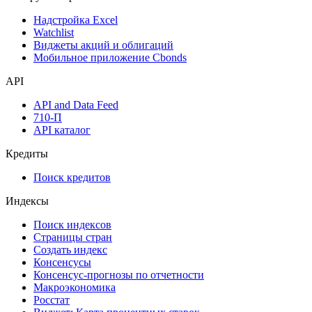
Дивидендный календарь
Календарь инвестора
Инструментарий
Надстройка Excel
Watchlist
Виджеты акций и облигаций
Мобильное приложение Cbonds
API
API and Data Feed
710-П
API каталог
Кредиты
Поиск кредитов
Индексы
Поиск индексов
Страницы стран
Создать индекс
Консенсусы