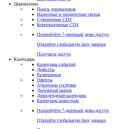
Откройте глобальную базу данных
Получить доступ
Деривативы
Поиск деривативов
Валютные и процентные свопы
Суверенные CDS
Корпоративные CDS
Попробуйте
7-дневный
демо-доступ
Откройте глобальную базу данных
Получить доступ
Календарь
Календарь событий
Дефолты
Размещения
Оферты
Аукционы госбумаг
Денежный рынок
Дивидендный календарь
Календарь инвестора