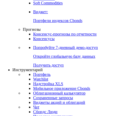
Золото
Нефть
Бензин
Commodities
Soft Commodities
Виджет:
Портфели индексов Cbonds
Прогнозы
Консенсус-прогнозы по отчетности
Консенсусы
Попробуйте
7-дневный
демо-доступ
Откройте глобальную базу данных
Получить доступ
Инструментарий
Портфель
Watchlist
Надстройка XLS
Мобильное приложение Cbonds
Облигационный калькулятор
Сохраненные запросы