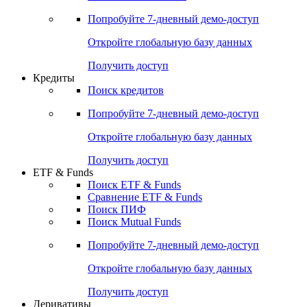
Акции
Поиск акций
Дивидендный календарь
Российские IPO/SPO
Попробуйте
7-дневный
демо-доступ
Откройте глобальную базу данных
Получить доступ
Кредиты
Поиск кредитов
Попробуйте
7-дневный
демо-доступ
Откройте глобальную базу данных
Получить доступ
ETF & Funds
Поиск ETF & Funds
Сравнение ETF & Funds
Поиск ПИФ
Поиск Mutual Funds
Попробуйте
7-дневный
демо-доступ