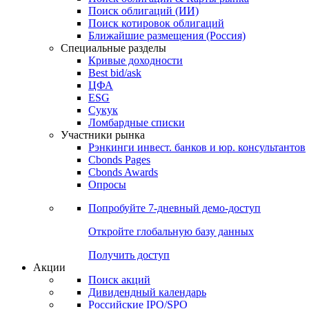
Облигации
Поиски
Поиск облигаций & Карты рынка
Поиск облигаций (ИИ)
Поиск котировок облигаций
Ближайшие размещения (Россия)
Специальные разделы
Кривые доходности
Best bid/ask
ЦФА
ESG
Сукук
Ломбардные списки
Участники рынка
Рэнкинги инвест. банков и юр. консультантов
Cbonds Pages
Cbonds Awards
Опросы
Попробуйте
7-дневный
демо-доступ
Откройте глобальную базу данных
Получить доступ