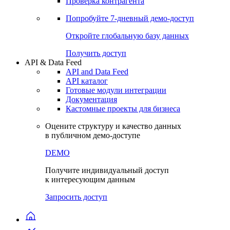
Виджеты акций и облигаций
Чат
Сбондс Люди
Проверка контрагента
Попробуйте
7-дневный
демо-доступ
Откройте глобальную базу данных
Получить доступ
API & Data Feed
API and Data Feed
API каталог
Готовые модули интеграции
Документация
Кастомные проекты для бизнеса
Оцените структуру и качество данных
в публичном демо-доступе
DEMO
Получите индивидуальный доступ
к интересующим данным
Запросить доступ