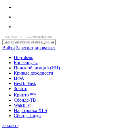
РЕКЛАМА • HTTPS://WWW.HSE.RU/
Войти
Зарегистрироваться
Портфель
Консенсусы
Поиск облигаций (ИИ)
Кривые доходности
ЦФА
Best bid/ask
Золото
new
Крипто
Сбондс-ТВ
Watchlist
Надстройка XLS