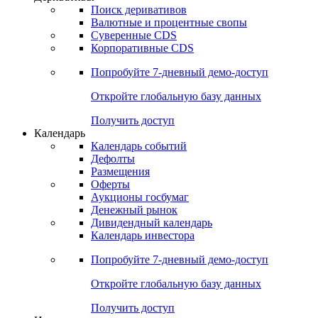
Откройте глобальную базу данных
Получить доступ
Деривативы
Поиск деривативов
Валютные и процентные свопы
Суверенные CDS
Корпоративные CDS
Попробуйте
7-дневный
демо-доступ
Откройте глобальную базу данных
Получить доступ
Календарь
Календарь событий
Дефолты
Размещения
Оферты
Аукционы госбумаг
Денежный рынок
Дивидендный календарь
Календарь инвестора
Попробуйте
7-дневный
демо-доступ