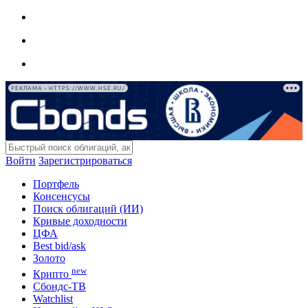
РЕКЛАМА • HTTPS://WWW.HSE.RU/
Войти
Зарегистрироваться
Портфель
Консенсусы
Поиск облигаций (ИИ)
Кривые доходности
ЦФА
Best bid/ask
Золото
new
Крипто
Сбондс-ТВ
Watchlist