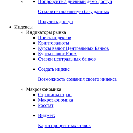
Попробуйте
7-дневный
демо-доступ
Откройте глобальную базу данных
Получить доступ
Индексы
Индикаторы рынка
Поиск индексов
Криптовалюты
Курсы валют Центральных Банков
Курсы валют Forex
Ставки центральных банков
Создать индекс
Возможность создания своего индекса
Макроэкономика
Страницы стран
Макроэкономика
Росстат
Виджет:
Карта процентных ставок