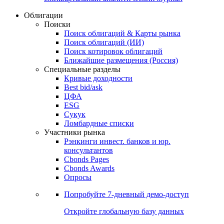
Облигации
Поиски
Поиск облигаций & Карты рынка
Поиск облигаций (ИИ)
Поиск котировок облигаций
Ближайшие размещения (Россия)
Специальные разделы
Кривые доходности
Best bid/ask
ЦФА
ESG
Сукук
Ломбардные списки
Участники рынка
Рэнкинги инвест. банков и юр.
консультантов
Cbonds Pages
Cbonds Awards
Опросы
Попробуйте
7-дневный
демо-доступ
Откройте глобальную базу данных