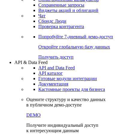
Сохраненные запросы
Виджеты акций и облигаций
Чат
Сбондс Люди
Проверка контрагента
Попробуйте
7-дневный
демо-доступ
Откройте глобальную базу данных
Получить доступ
API & Data Feed
API and Data Feed
API каталог
Готовые модули интеграции
Документация
Кастомные проекты для бизнеса
Оцените структуру и качество данных
в публичном демо-доступе
DEMO
Получите индивидуальный доступ
к интересующим данным