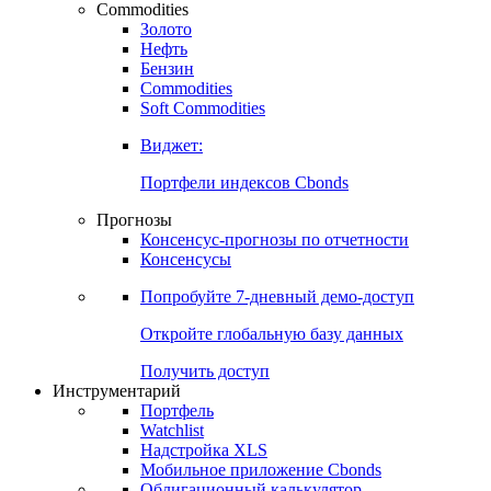
Commodities
Золото
Нефть
Бензин
Commodities
Soft Commodities
Виджет:
Портфели индексов Cbonds
Прогнозы
Консенсус-прогнозы по отчетности
Консенсусы
Попробуйте
7-дневный
демо-доступ
Откройте глобальную базу данных
Получить доступ
Инструментарий
Портфель
Watchlist
Надстройка XLS
Мобильное приложение Cbonds
Облигационный калькулятор