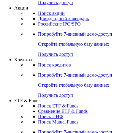
Получить доступ
Акции
Поиск акций
Дивидендный календарь
Российские IPO/SPO
Попробуйте
7-дневный
демо-доступ
Откройте глобальную базу данных
Получить доступ
Кредиты
Поиск кредитов
Попробуйте
7-дневный
демо-доступ
Откройте глобальную базу данных
Получить доступ
ETF & Funds
Поиск ETF & Funds
Сравнение ETF & Funds
Поиск ПИФ
Поиск Mutual Funds
Попробуйте
7-дневный
демо-доступ