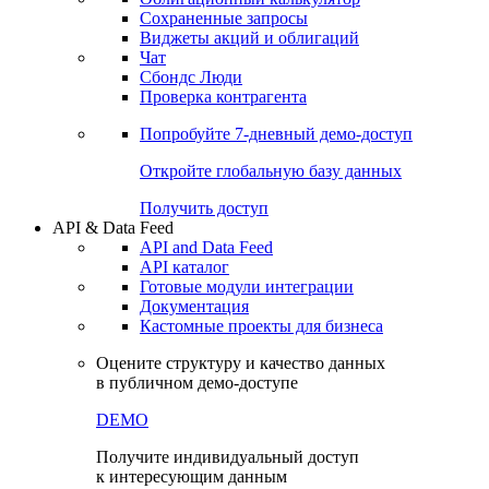
Сохраненные запросы
Виджеты акций и облигаций
Чат
Сбондс Люди
Проверка контрагента
Попробуйте
7-дневный
демо-доступ
Откройте глобальную базу данных
Получить доступ
API & Data Feed
API and Data Feed
API каталог
Готовые модули интеграции
Документация
Кастомные проекты для бизнеса
Оцените структуру и качество данных
в публичном демо-доступе
DEMO
Получите индивидуальный доступ
к интересующим данным