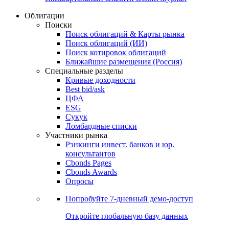
Облигации
Поиски
Поиск облигаций & Карты рынка
Поиск облигаций (ИИ)
Поиск котировок облигаций
Ближайшие размещения (Россия)
Специальные разделы
Кривые доходности
Best bid/ask
ЦФА
ESG
Сукук
Ломбардные списки
Участники рынка
Рэнкинги инвест. банков и юр.
консультантов
Cbonds Pages
Cbonds Awards
Опросы
Попробуйте
7-дневный
демо-доступ
Откройте глобальную базу данных