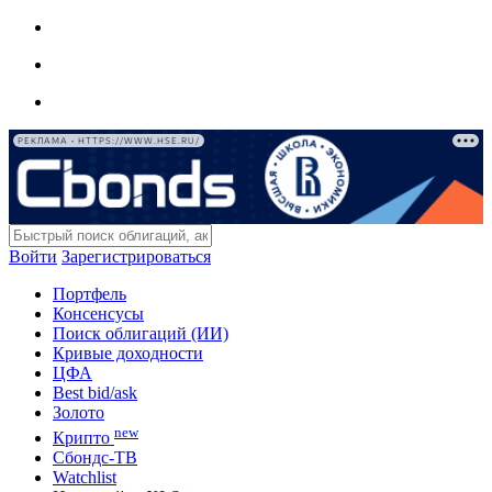
РЕКЛАМА • HTTPS://WWW.HSE.RU/
Войти
Зарегистрироваться
Портфель
Консенсусы
Поиск облигаций (ИИ)
Кривые доходности
ЦФА
Best bid/ask
Золото
new
Крипто
Сбондс-ТВ
Watchlist