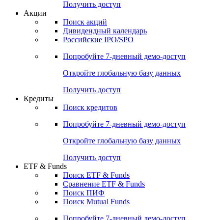
Получить доступ
Акции
Поиск акций
Дивидендный календарь
Российские IPO/SPO
Попробуйте
7-дневный
демо-доступ
Откройте глобальную базу данных
Получить доступ
Кредиты
Поиск кредитов
Попробуйте
7-дневный
демо-доступ
Откройте глобальную базу данных
Получить доступ
ETF & Funds
Поиск ETF & Funds
Сравнение ETF & Funds
Поиск ПИФ
Поиск Mutual Funds
Попробуйте
7-дневный
демо-доступ