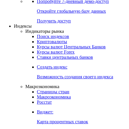
Попробуйте
7-дневный
демо-доступ
Откройте глобальную базу данных
Получить доступ
Индексы
Индикаторы рынка
Поиск индексов
Криптовалюты
Курсы валют Центральных Банков
Курсы валют Forex
Ставки центральных банков
Создать индекс
Возможность создания своего индекса
Макроэкономика
Страницы стран
Макроэкономика
Росстат
Виджет:
Карта процентных ставок