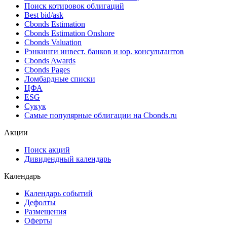
Поиск котировок облигаций
Best bid/ask
Cbonds Estimation
Cbonds Estimation Onshore
Cbonds Valuation
Рэнкинги инвест. банков и юр. консультантов
Cbonds Awards
Cbonds Pages
Ломбардные списки
ЦФА
ESG
Сукук
Самые популярные облигации на Cbonds.ru
Акции
Поиск акций
Дивидендный календарь
Календарь
Календарь событий
Дефолты
Размещения
Оферты