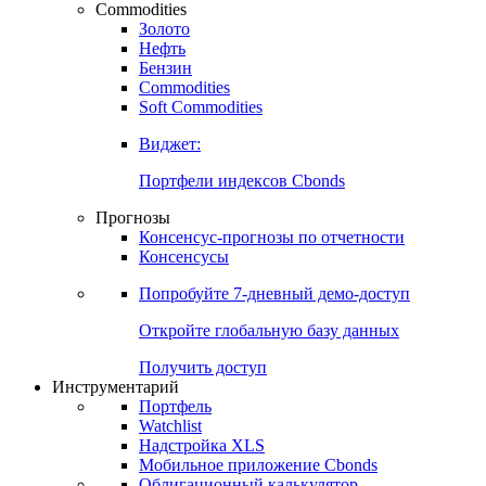
Commodities
Золото
Нефть
Бензин
Commodities
Soft Commodities
Виджет:
Портфели индексов Cbonds
Прогнозы
Консенсус-прогнозы по отчетности
Консенсусы
Попробуйте
7-дневный
демо-доступ
Откройте глобальную базу данных
Получить доступ
Инструментарий
Портфель
Watchlist
Надстройка XLS
Мобильное приложение Cbonds
Облигационный калькулятор