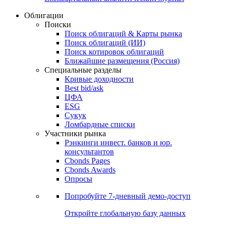
Облигации
Поиски
Поиск облигаций & Карты рынка
Поиск облигаций (ИИ)
Поиск котировок облигаций
Ближайшие размещения (Россия)
Специальные разделы
Кривые доходности
Best bid/ask
ЦФА
ESG
Сукук
Ломбардные списки
Участники рынка
Рэнкинги инвест. банков и юр.
консультантов
Cbonds Pages
Cbonds Awards
Опросы
Попробуйте
7-дневный
демо-доступ
Откройте глобальную базу данных