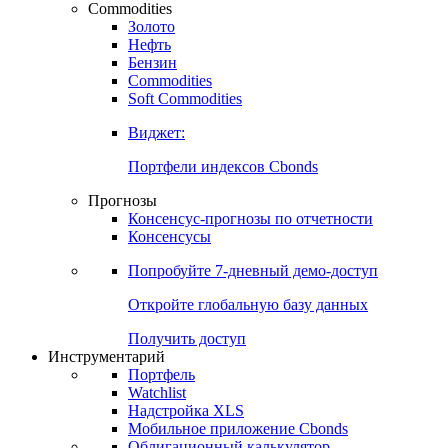
Commodities
Золото
Нефть
Бензин
Commodities
Soft Commodities
Виджет:
Портфели индексов Cbonds
Прогнозы
Консенсус-прогнозы по отчетности
Консенсусы
Попробуйте
7-дневный
демо-доступ
Откройте глобальную базу данных
Получить доступ
Инструментарий
Портфель
Watchlist
Надстройка XLS
Мобильное приложение Cbonds
Облигационный калькулятор