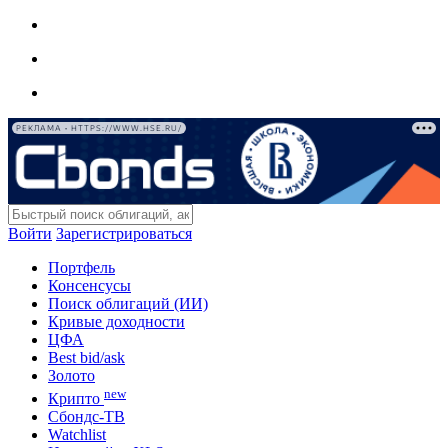
РЕКЛАМА • HTTPS://WWW.HSE.RU/
Войти
Зарегистрироваться
Портфель
Консенсусы
Поиск облигаций (ИИ)
Кривые доходности
ЦФА
Best bid/ask
Золото
new
Крипто
Сбондс-ТВ
Watchlist