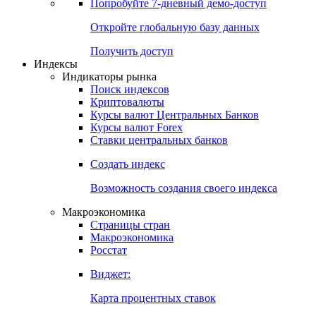
Попробуйте
7-дневный
демо-доступ
Откройте глобальную базу данных
Получить доступ
Индексы
Индикаторы рынка
Поиск индексов
Криптовалюты
Курсы валют Центральных Банков
Курсы валют Forex
Ставки центральных банков
Создать индекс
Возможность создания своего индекса
Макроэкономика
Страницы стран
Макроэкономика
Росстат
Виджет:
Карта процентных ставок