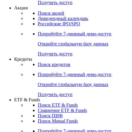
Получить доступ
Акции
Поиск акций
Дивидендный календарь
Российские IPO/SPO
Попробуйте
7-дневный
демо-доступ
Откройте глобальную базу данных
Получить доступ
Кредиты
Поиск кредитов
Попробуйте
7-дневный
демо-доступ
Откройте глобальную базу данных
Получить доступ
ETF & Funds
Поиск ETF & Funds
Сравнение ETF & Funds
Поиск ПИФ
Поиск Mutual Funds
Попробуйте
7-дневный
демо-доступ