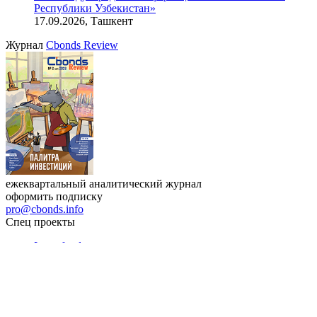
Республики Узбекистан»
17.09.2026, Ташкент
Журнал
Cbonds Review
ежеквартальный аналитический журнал
оформить подписку
pro@cbonds.info
Спец проекты
Investfunds
универсальный ресурс по фондовому рынку для
частного инвестора России
Mergers.ru
проект о российском рынке M&A
Preqveca.ru