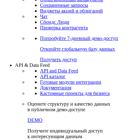
Сохраненные запросы
Виджеты акций и облигаций
Чат
Сбондс Люди
Проверка контрагента
Попробуйте
7-дневный
демо-доступ
Откройте глобальную базу данных
Получить доступ
API & Data Feed
API and Data Feed
API каталог
Готовые модули интеграции
Документация
Кастомные проекты для бизнеса
Оцените структуру и качество данных
в публичном демо-доступе
DEMO
Получите индивидуальный доступ
к интересующим данным