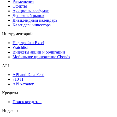
Размещения
Оферты
Аукционы госбумаг
Денежный рынок
Дивидендный календарь
Календарь инвестора
Инструментарий
Надстройка Excel
Watchlist
Виджеты акций и облигаций
Мобильное приложение Cbonds
API
API and Data Feed
710-П
API каталог
Кредиты
Поиск кредитов
Индексы