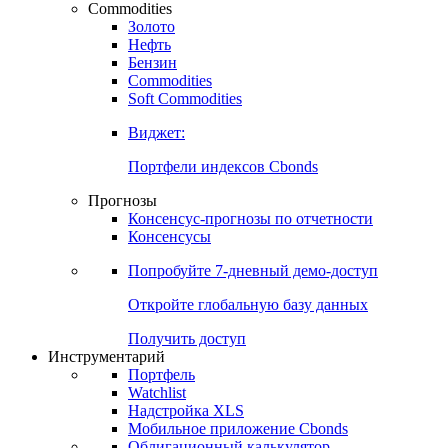
Commodities
Золото
Нефть
Бензин
Commodities
Soft Commodities
Виджет:
Портфели индексов Cbonds
Прогнозы
Консенсус-прогнозы по отчетности
Консенсусы
Попробуйте
7-дневный
демо-доступ
Откройте глобальную базу данных
Получить доступ
Инструментарий
Портфель
Watchlist
Надстройка XLS
Мобильное приложение Cbonds
Облигационный калькулятор