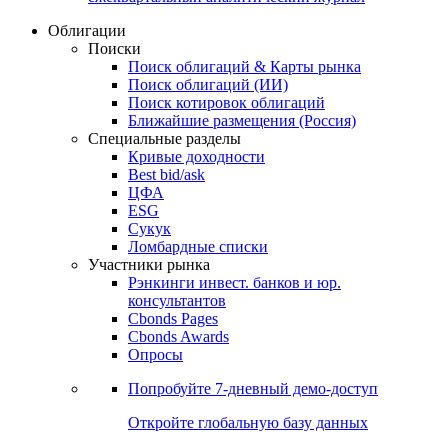
Облигации
Поиски
Поиск облигаций & Карты рынка
Поиск облигаций (ИИ)
Поиск котировок облигаций
Ближайшие размещения (Россия)
Специальные разделы
Кривые доходности
Best bid/ask
ЦФА
ESG
Сукук
Ломбардные списки
Участники рынка
Рэнкинги инвест. банков и юр.
консультантов
Cbonds Pages
Cbonds Awards
Опросы
Попробуйте
7-дневный
демо-доступ
Откройте глобальную базу данных