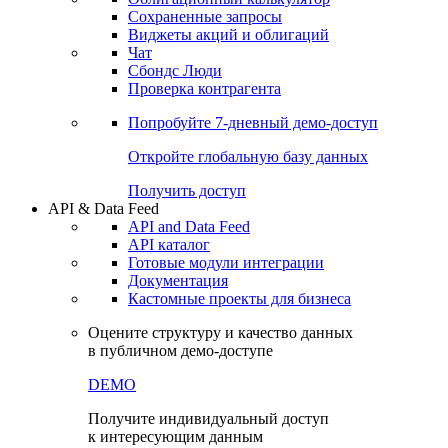
Сохраненные запросы
Виджеты акций и облигаций
Чат
Сбондс Люди
Проверка контрагента
Попробуйте
7-дневный
демо-доступ
Откройте глобальную базу данных
Получить доступ
API & Data Feed
API and Data Feed
API каталог
Готовые модули интеграции
Документация
Кастомные проекты для бизнеса
Оцените структуру и качество данных
в публичном демо-доступе
DEMO
Получите индивидуальный доступ
к интересующим данным