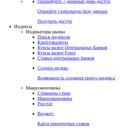
Попробуйте
7-дневный
демо-доступ
Откройте глобальную базу данных
Получить доступ
Индексы
Индикаторы рынка
Поиск индексов
Криптовалюты
Курсы валют Центральных Банков
Курсы валют Forex
Ставки центральных банков
Создать индекс
Возможность создания своего индекса
Макроэкономика
Страницы стран
Макроэкономика
Росстат
Виджет:
Карта процентных ставок