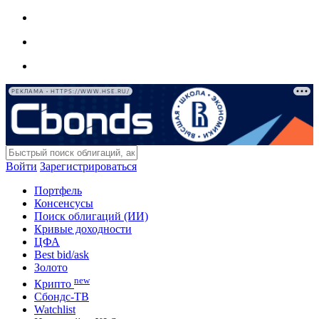
РЕКЛАМА • HTTPS://WWW.HSE.RU/
Войти
Зарегистрироваться
Портфель
Консенсусы
Поиск облигаций (ИИ)
Кривые доходности
ЦФА
Best bid/ask
Золото
new
Крипто
Сбондс-ТВ
Watchlist