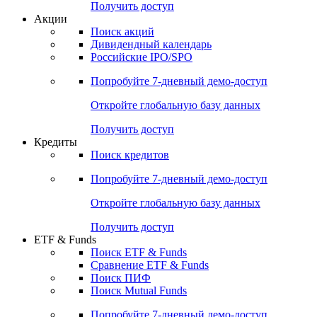
Получить доступ
Акции
Поиск акций
Дивидендный календарь
Российские IPO/SPO
Попробуйте
7-дневный
демо-доступ
Откройте глобальную базу данных
Получить доступ
Кредиты
Поиск кредитов
Попробуйте
7-дневный
демо-доступ
Откройте глобальную базу данных
Получить доступ
ETF & Funds
Поиск ETF & Funds
Сравнение ETF & Funds
Поиск ПИФ
Поиск Mutual Funds
Попробуйте
7-дневный
демо-доступ