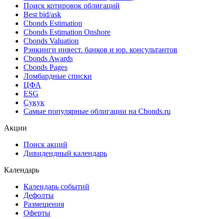
Поиск котировок облигаций
Best bid/ask
Cbonds Estimation
Cbonds Estimation Onshore
Cbonds Valuation
Рэнкинги инвест. банков и юр. консультантов
Cbonds Awards
Cbonds Pages
Ломбардные списки
ЦФА
ESG
Сукук
Самые популярные облигации на Cbonds.ru
Акции
Поиск акций
Дивидендный календарь
Календарь
Календарь событий
Дефолты
Размещения
Оферты