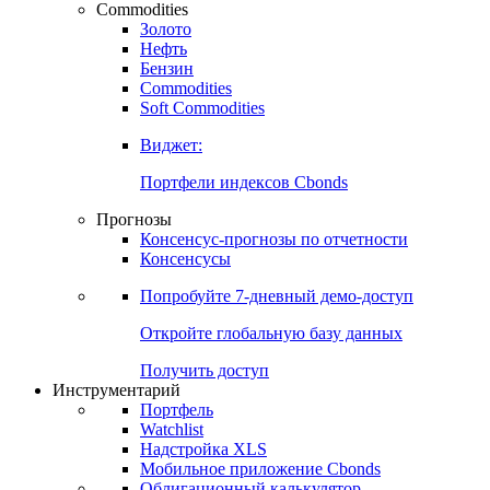
Commodities
Золото
Нефть
Бензин
Commodities
Soft Commodities
Виджет:
Портфели индексов Cbonds
Прогнозы
Консенсус-прогнозы по отчетности
Консенсусы
Попробуйте
7-дневный
демо-доступ
Откройте глобальную базу данных
Получить доступ
Инструментарий
Портфель
Watchlist
Надстройка XLS
Мобильное приложение Cbonds
Облигационный калькулятор