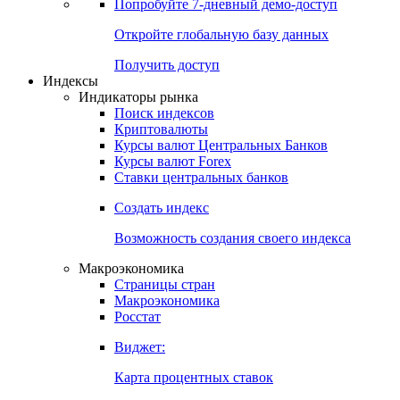
Попробуйте
7-дневный
демо-доступ
Откройте глобальную базу данных
Получить доступ
Индексы
Индикаторы рынка
Поиск индексов
Криптовалюты
Курсы валют Центральных Банков
Курсы валют Forex
Ставки центральных банков
Создать индекс
Возможность создания своего индекса
Макроэкономика
Страницы стран
Макроэкономика
Росстат
Виджет:
Карта процентных ставок