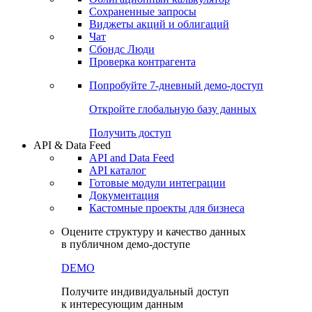
Сохраненные запросы
Виджеты акций и облигаций
Чат
Сбондс Люди
Проверка контрагента
Попробуйте
7-дневный
демо-доступ
Откройте глобальную базу данных
Получить доступ
API & Data Feed
API and Data Feed
API каталог
Готовые модули интеграции
Документация
Кастомные проекты для бизнеса
Оцените структуру и качество данных
в публичном демо-доступе
DEMO
Получите индивидуальный доступ
к интересующим данным