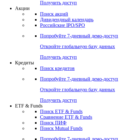
Получить доступ
Акции
Поиск акций
Дивидендный календарь
Российские IPO/SPO
Попробуйте
7-дневный
демо-доступ
Откройте глобальную базу данных
Получить доступ
Кредиты
Поиск кредитов
Попробуйте
7-дневный
демо-доступ
Откройте глобальную базу данных
Получить доступ
ETF & Funds
Поиск ETF & Funds
Сравнение ETF & Funds
Поиск ПИФ
Поиск Mutual Funds
Попробуйте
7-дневный
демо-доступ