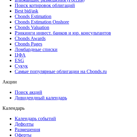
Поиск котировок облигаций
Best bid/ask
Cbonds Estimation
Cbonds Estimation Onshore
Cbonds Valuation
Рэнкинги инвест. банков и юр. консультантов
Cbonds Awards
Cbonds Pages
Ломбардные списки
ЦФА
ESG
Сукук
Самые популярные облигации на Cbonds.ru
Акции
Поиск акций
Дивидендный календарь
Календарь
Календарь событий
Дефолты
Размещения
Оферты