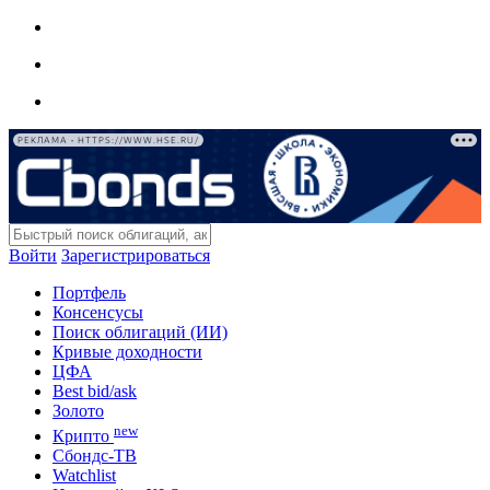
РЕКЛАМА • HTTPS://WWW.HSE.RU/
Войти
Зарегистрироваться
Портфель
Консенсусы
Поиск облигаций (ИИ)
Кривые доходности
ЦФА
Best bid/ask
Золото
new
Крипто
Сбондс-ТВ
Watchlist