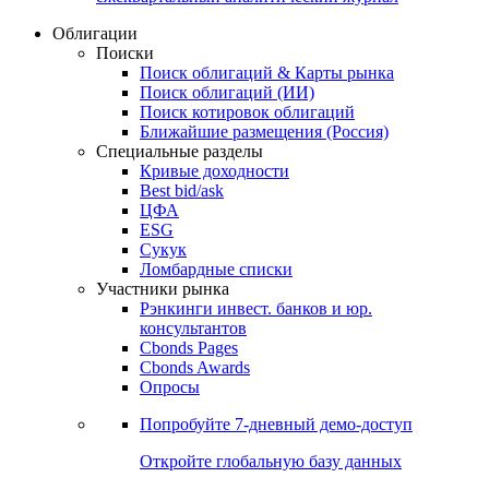
Облигации
Поиски
Поиск облигаций & Карты рынка
Поиск облигаций (ИИ)
Поиск котировок облигаций
Ближайшие размещения (Россия)
Специальные разделы
Кривые доходности
Best bid/ask
ЦФА
ESG
Сукук
Ломбардные списки
Участники рынка
Рэнкинги инвест. банков и юр.
консультантов
Cbonds Pages
Cbonds Awards
Опросы
Попробуйте
7-дневный
демо-доступ
Откройте глобальную базу данных