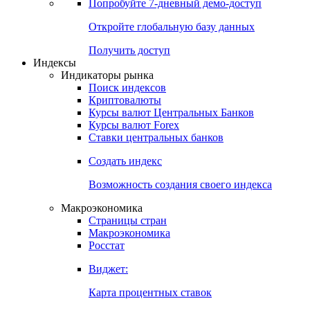
Попробуйте
7-дневный
демо-доступ
Откройте глобальную базу данных
Получить доступ
Индексы
Индикаторы рынка
Поиск индексов
Криптовалюты
Курсы валют Центральных Банков
Курсы валют Forex
Ставки центральных банков
Создать индекс
Возможность создания своего индекса
Макроэкономика
Страницы стран
Макроэкономика
Росстат
Виджет:
Карта процентных ставок