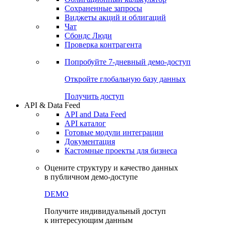
Сохраненные запросы
Виджеты акций и облигаций
Чат
Сбондс Люди
Проверка контрагента
Попробуйте
7-дневный
демо-доступ
Откройте глобальную базу данных
Получить доступ
API & Data Feed
API and Data Feed
API каталог
Готовые модули интеграции
Документация
Кастомные проекты для бизнеса
Оцените структуру и качество данных
в публичном демо-доступе
DEMO
Получите индивидуальный доступ
к интересующим данным