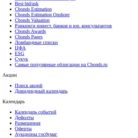
Best bid/ask
Cbonds Estimation
Cbonds Estimation Onshore
Cbonds Valuation
Рэнкинги инвест. банков и юр. консультантов
Cbonds Awards
Cbonds Pages
Ломбардные списки
ЦФА
ESG
Сукук
Самые популярные облигации на Cbonds.ru
Акции
Поиск акций
Дивидендный календарь
Календарь
Календарь событий
Дефолты
Размещения
Оферты
Аукционы госбумаг