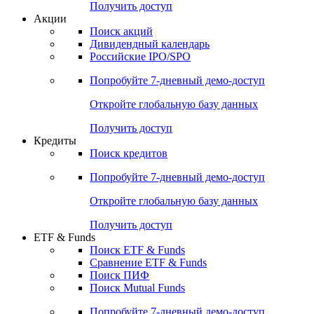
Получить доступ
Акции
Поиск акций
Дивидендный календарь
Российские IPO/SPO
Попробуйте
7-дневный
демо-доступ
Откройте глобальную базу данных
Получить доступ
Кредиты
Поиск кредитов
Попробуйте
7-дневный
демо-доступ
Откройте глобальную базу данных
Получить доступ
ETF & Funds
Поиск ETF & Funds
Сравнение ETF & Funds
Поиск ПИФ
Поиск Mutual Funds
Попробуйте
7-дневный
демо-доступ