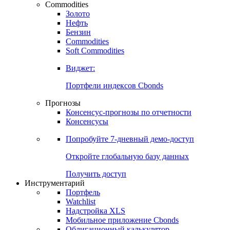
Commodities
Золото
Нефть
Бензин
Commodities
Soft Commodities
Виджет:
Портфели индексов Cbonds
Прогнозы
Консенсус-прогнозы по отчетности
Консенсусы
Попробуйте
7-дневный
демо-доступ
Откройте глобальную базу данных
Получить доступ
Инструментарий
Портфель
Watchlist
Надстройка XLS
Мобильное приложение Cbonds
Облигационный калькулятор