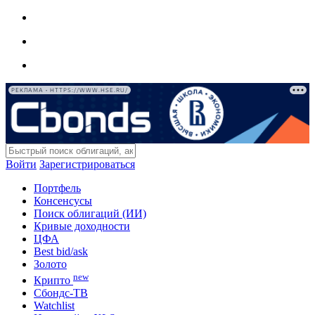
РЕКЛАМА • HTTPS://WWW.HSE.RU/
Войти
Зарегистрироваться
Портфель
Консенсусы
Поиск облигаций (ИИ)
Кривые доходности
ЦФА
Best bid/ask
Золото
new
Крипто
Сбондс-ТВ
Watchlist