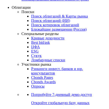
Облигации
Поиски
Поиск облигаций & Карты рынка
Поиск облигаций (ИИ)
Поиск котировок облигаций
Ближайшие размещения (Россия)
Специальные разделы
Кривые доходности
Best bid/ask
ЦФА
ESG
Сукук
Ломбардные списки
Участники рынка
Рэнкинги инвест. банков и юр.
консультантов
Cbonds Pages
Cbonds Awards
Опросы
Попробуйте
7-дневный
демо-доступ
Откройте глобальную базу данных