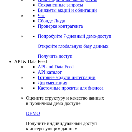
Сохраненные запросы
Виджеты акций и облигаций
Чат
Сбондс Люди
Проверка контрагента
Попробуйте
7-дневный
демо-доступ
Откройте глобальную базу данных
Получить доступ
API & Data Feed
API and Data Feed
API каталог
Готовые модули интеграции
Документация
Кастомные проекты для бизнеса
Оцените структуру и качество данных
в публичном демо-доступе
DEMO
Получите индивидуальный доступ
к интересующим данным