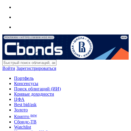
РЕКЛАМА • HTTPS://WWW.HSE.RU/
Войти
Зарегистрироваться
Портфель
Консенсусы
Поиск облигаций (ИИ)
Кривые доходности
ЦФА
Best bid/ask
Золото
new
Крипто
Сбондс-ТВ
Watchlist