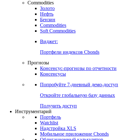
Commodities
Золото
Нефть
Бензин
Commodities
Soft Commodities
Виджет:
Портфели индексов Cbonds
Прогнозы
Консенсус-прогнозы по отчетности
Консенсусы
Попробуйте
7-дневный
демо-доступ
Откройте глобальную базу данных
Получить доступ
Инструментарий
Портфель
Watchlist
Надстройка XLS
Мобильное приложение Cbonds
Облигационный калькулятор