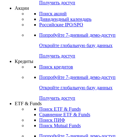
Получить доступ
Акции
Поиск акций
Дивидендный календарь
Российские IPO/SPO
Попробуйте
7-дневный
демо-доступ
Откройте глобальную базу данных
Получить доступ
Кредиты
Поиск кредитов
Попробуйте
7-дневный
демо-доступ
Откройте глобальную базу данных
Получить доступ
ETF & Funds
Поиск ETF & Funds
Сравнение ETF & Funds
Поиск ПИФ
Поиск Mutual Funds
Попробуйте
7-дневный
демо-доступ