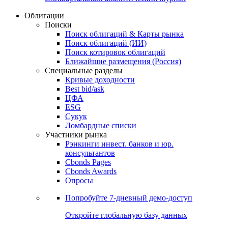
Облигации
Поиски
Поиск облигаций & Карты рынка
Поиск облигаций (ИИ)
Поиск котировок облигаций
Ближайшие размещения (Россия)
Специальные разделы
Кривые доходности
Best bid/ask
ЦФА
ESG
Сукук
Ломбардные списки
Участники рынка
Рэнкинги инвест. банков и юр.
консультантов
Cbonds Pages
Cbonds Awards
Опросы
Попробуйте
7-дневный
демо-доступ
Откройте глобальную базу данных