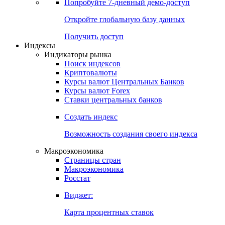
Попробуйте
7-дневный
демо-доступ
Откройте глобальную базу данных
Получить доступ
Индексы
Индикаторы рынка
Поиск индексов
Криптовалюты
Курсы валют Центральных Банков
Курсы валют Forex
Ставки центральных банков
Создать индекс
Возможность создания своего индекса
Макроэкономика
Страницы стран
Макроэкономика
Росстат
Виджет:
Карта процентных ставок