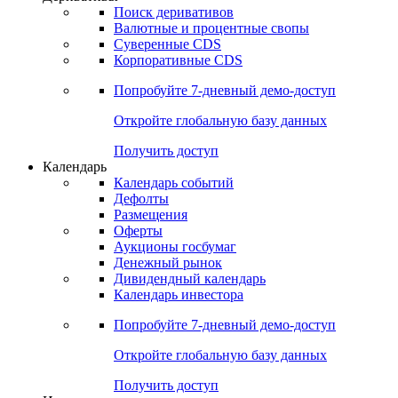
Откройте глобальную базу данных
Получить доступ
Деривативы
Поиск деривативов
Валютные и процентные свопы
Суверенные CDS
Корпоративные CDS
Попробуйте
7-дневный
демо-доступ
Откройте глобальную базу данных
Получить доступ
Календарь
Календарь событий
Дефолты
Размещения
Оферты
Аукционы госбумаг
Денежный рынок
Дивидендный календарь
Календарь инвестора
Попробуйте
7-дневный
демо-доступ