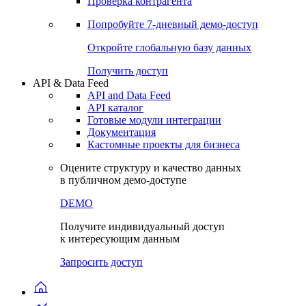
Виджеты акций и облигаций
Чат
Сбондс Люди
Проверка контрагента
Попробуйте
7-дневный
демо-доступ
Откройте глобальную базу данных
Получить доступ
API & Data Feed
API and Data Feed
API каталог
Готовые модули интеграции
Документация
Кастомные проекты для бизнеса
Оцените структуру и качество данных
в публичном демо-доступе
DEMO
Получите индивидуальный доступ
к интересующим данным
Запросить доступ