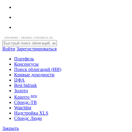
РЕКЛАМА • CBONDS-CONGRESS.RU
Войти
Зарегистрироваться
Портфель
Консенсусы
Поиск облигаций (ИИ)
Кривые доходности
ЦФА
Best bid/ask
Золото
new
Крипто
Сбондс-ТВ
Watchlist
Надстройка XLS