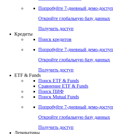
Акции
Поиск акций
Дивидендный календарь
Российские IPO/SPO
Попробуйте
7-дневный
демо-доступ
Откройте глобальную базу данных
Получить доступ
Кредиты
Поиск кредитов
Попробуйте
7-дневный
демо-доступ
Откройте глобальную базу данных
Получить доступ
ETF & Funds
Поиск ETF & Funds
Сравнение ETF & Funds
Поиск ПИФ
Поиск Mutual Funds
Попробуйте
7-дневный
демо-доступ