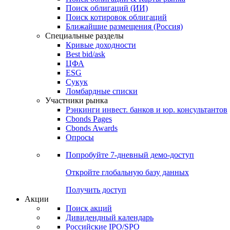
Облигации
Поиски
Поиск облигаций & Карты рынка
Поиск облигаций (ИИ)
Поиск котировок облигаций
Ближайшие размещения (Россия)
Специальные разделы
Кривые доходности
Best bid/ask
ЦФА
ESG
Сукук
Ломбардные списки
Участники рынка
Рэнкинги инвест. банков и юр. консультантов
Cbonds Pages
Cbonds Awards
Опросы
Попробуйте
7-дневный
демо-доступ
Откройте глобальную базу данных
Получить доступ