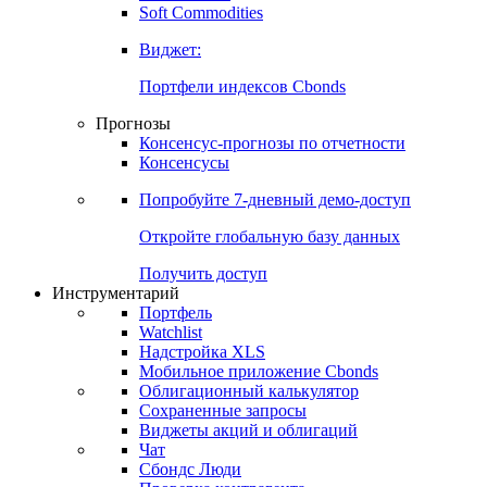
Золото
Нефть
Бензин
Commodities
Soft Commodities
Виджет:
Портфели индексов Cbonds
Прогнозы
Консенсус-прогнозы по отчетности
Консенсусы
Попробуйте
7-дневный
демо-доступ
Откройте глобальную базу данных
Получить доступ
Инструментарий
Портфель
Watchlist
Надстройка XLS
Мобильное приложение Cbonds
Облигационный калькулятор
Сохраненные запросы