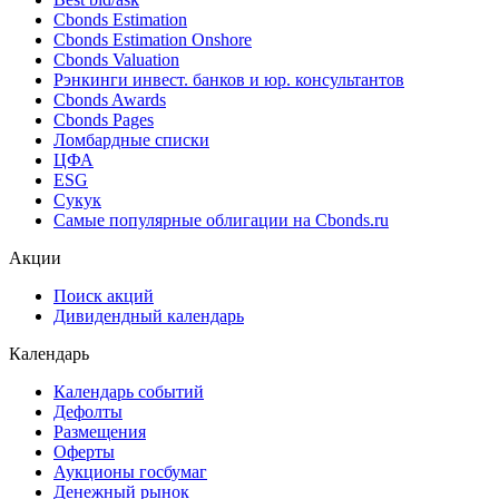
Cbonds Estimation
Cbonds Estimation Onshore
Cbonds Valuation
Рэнкинги инвест. банков и юр. консультантов
Cbonds Awards
Cbonds Pages
Ломбардные списки
ЦФА
ESG
Сукук
Самые популярные облигации на Cbonds.ru
Акции
Поиск акций
Дивидендный календарь
Календарь
Календарь событий
Дефолты
Размещения
Оферты
Аукционы госбумаг
Денежный рынок