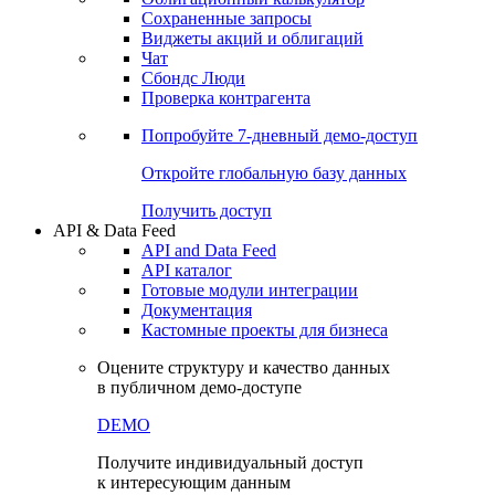
Сохраненные запросы
Виджеты акций и облигаций
Чат
Сбондс Люди
Проверка контрагента
Попробуйте
7-дневный
демо-доступ
Откройте глобальную базу данных
Получить доступ
API & Data Feed
API and Data Feed
API каталог
Готовые модули интеграции
Документация
Кастомные проекты для бизнеса
Оцените структуру и качество данных
в публичном демо-доступе
DEMO
Получите индивидуальный доступ
к интересующим данным