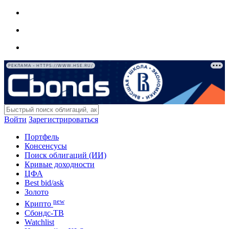
РЕКЛАМА • HTTPS://WWW.HSE.RU/
Войти
Зарегистрироваться
Портфель
Консенсусы
Поиск облигаций (ИИ)
Кривые доходности
ЦФА
Best bid/ask
Золото
new
Крипто
Сбондс-ТВ
Watchlist