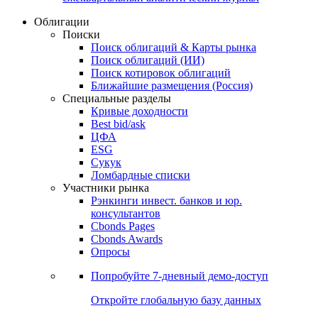
Облигации
Поиски
Поиск облигаций & Карты рынка
Поиск облигаций (ИИ)
Поиск котировок облигаций
Ближайшие размещения (Россия)
Специальные разделы
Кривые доходности
Best bid/ask
ЦФА
ESG
Сукук
Ломбардные списки
Участники рынка
Рэнкинги инвест. банков и юр.
консультантов
Cbonds Pages
Cbonds Awards
Опросы
Попробуйте
7-дневный
демо-доступ
Откройте глобальную базу данных