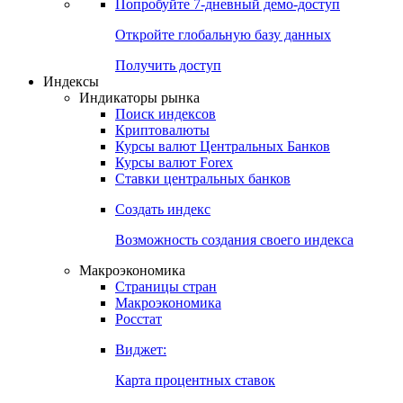
Попробуйте
7-дневный
демо-доступ
Откройте глобальную базу данных
Получить доступ
Индексы
Индикаторы рынка
Поиск индексов
Криптовалюты
Курсы валют Центральных Банков
Курсы валют Forex
Ставки центральных банков
Создать индекс
Возможность создания своего индекса
Макроэкономика
Страницы стран
Макроэкономика
Росстат
Виджет:
Карта процентных ставок