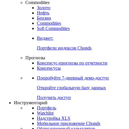
Commodities
Золото
Нефть
Бензин
Commodities
Soft Commodities
Виджет:
Портфели индексов Cbonds
Прогнозы
Консенсус-прогнозы по отчетности
Консенсусы
Попробуйте
7-дневный
демо-доступ
Откройте глобальную базу данных
Получить доступ
Инструментарий
Портфель
Watchlist
Надстройка XLS
Мобильное приложение Cbonds
Облигационный калькулятор