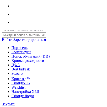
РЕКЛАМА • CBONDS-CONGRESS.RU
Войти
Зарегистрироваться
Портфель
Консенсусы
Поиск облигаций (ИИ)
Кривые доходности
ЦФА
Best bid/ask
Золото
new
Крипто
Сбондс-ТВ
Watchlist
Надстройка XLS