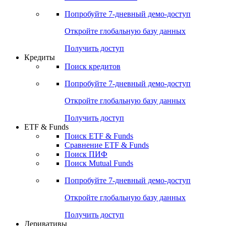
Акции
Поиск акций
Дивидендный календарь
Российские IPO/SPO
Попробуйте
7-дневный
демо-доступ
Откройте глобальную базу данных
Получить доступ
Кредиты
Поиск кредитов
Попробуйте
7-дневный
демо-доступ
Откройте глобальную базу данных
Получить доступ
ETF & Funds
Поиск ETF & Funds
Сравнение ETF & Funds
Поиск ПИФ
Поиск Mutual Funds
Попробуйте
7-дневный
демо-доступ