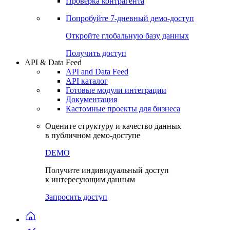
Виджеты акций и облигаций
Чат
Сбондс Люди
Проверка контрагента
Попробуйте
7-дневный
демо-доступ
Откройте глобальную базу данных
Получить доступ
API & Data Feed
API and Data Feed
API каталог
Готовые модули интеграции
Документация
Кастомные проекты для бизнеса
Оцените структуру и качество данных
в публичном демо-доступе
DEMO
Получите индивидуальный доступ
к интересующим данным
Запросить доступ