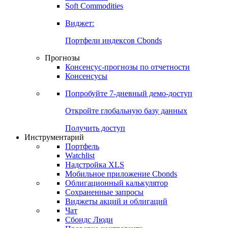
Золото
Нефть
Бензин
Commodities
Soft Commodities
Виджет:
Портфели индексов Cbonds
Прогнозы
Консенсус-прогнозы по отчетности
Консенсусы
Попробуйте
7-дневный
демо-доступ
Откройте глобальную базу данных
Получить доступ
Инструментарий
Портфель
Watchlist
Надстройка XLS
Мобильное приложение Cbonds
Облигационный калькулятор
Сохраненные запросы