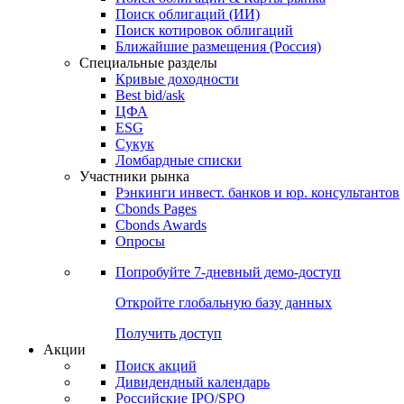
Облигации
Поиски
Поиск облигаций & Карты рынка
Поиск облигаций (ИИ)
Поиск котировок облигаций
Ближайшие размещения (Россия)
Специальные разделы
Кривые доходности
Best bid/ask
ЦФА
ESG
Сукук
Ломбардные списки
Участники рынка
Рэнкинги инвест. банков и юр. консультантов
Cbonds Pages
Cbonds Awards
Опросы
Попробуйте
7-дневный
демо-доступ
Откройте глобальную базу данных
Получить доступ