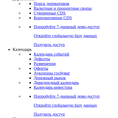
Откройте глобальную базу данных
Получить доступ
Деривативы
Поиск деривативов
Валютные и процентные свопы
Суверенные CDS
Корпоративные CDS
Попробуйте
7-дневный
демо-доступ
Откройте глобальную базу данных
Получить доступ
Календарь
Календарь событий
Дефолты
Размещения
Оферты
Аукционы госбумаг
Денежный рынок
Дивидендный календарь
Календарь инвестора
Попробуйте
7-дневный
демо-доступ