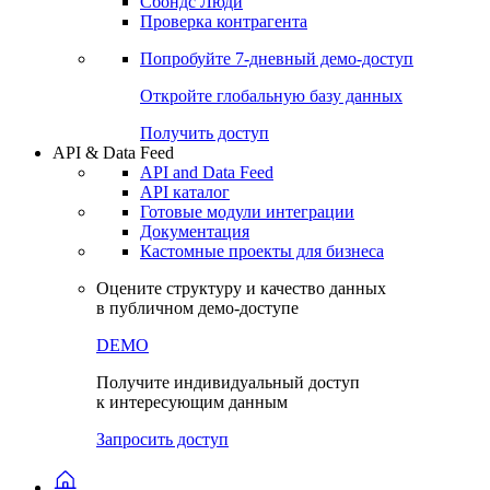
Сохраненные запросы
Виджеты акций и облигаций
Чат
Сбондс Люди
Проверка контрагента
Попробуйте
7-дневный
демо-доступ
Откройте глобальную базу данных
Получить доступ
API & Data Feed
API and Data Feed
API каталог
Готовые модули интеграции
Документация
Кастомные проекты для бизнеса
Оцените структуру и качество данных
в публичном демо-доступе
DEMO
Получите индивидуальный доступ
к интересующим данным