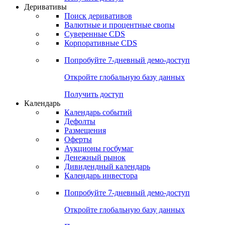
Откройте глобальную базу данных
Получить доступ
Деривативы
Поиск деривативов
Валютные и процентные свопы
Суверенные CDS
Корпоративные CDS
Попробуйте
7-дневный
демо-доступ
Откройте глобальную базу данных
Получить доступ
Календарь
Календарь событий
Дефолты
Размещения
Оферты
Аукционы госбумаг
Денежный рынок
Дивидендный календарь
Календарь инвестора