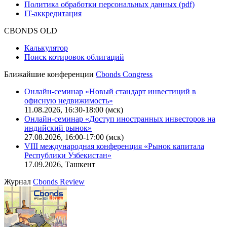
Функциональные характеристики сайта
|
Скачать в pdf
Описание процессов жизненного цикла сайта
Оферта для физических лиц
|
Скачать в pdf
Оферта для юридических лиц
|
Скачать в pdf
Политика обработки персональных данных (pdf)
IT-аккредитация
CBONDS OLD
Калькулятор
Поиск котировок облигаций
Ближайшие конференции
Cbonds Congress
Онлайн-семинар «Новый стандарт инвестиций в
офисную недвижимость»
11.08.2026, 16:30-18:00 (мск)
Онлайн-семинар «Доступ иностранных инвесторов на
индийский рынок»
27.08.2026, 16:00-17:00 (мск)
VIII международная конференция «Рынок капитала
Республики Узбекистан»
17.09.2026, Ташкент
Журнал
Cbonds Review