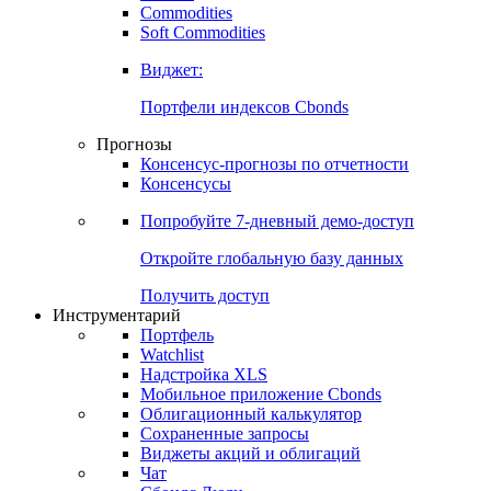
Commodities
Золото
Нефть
Бензин
Commodities
Soft Commodities
Виджет:
Портфели индексов Cbonds
Прогнозы
Консенсус-прогнозы по отчетности
Консенсусы
Попробуйте
7-дневный
демо-доступ
Откройте глобальную базу данных
Получить доступ
Инструментарий
Портфель
Watchlist
Надстройка XLS
Мобильное приложение Cbonds
Облигационный калькулятор