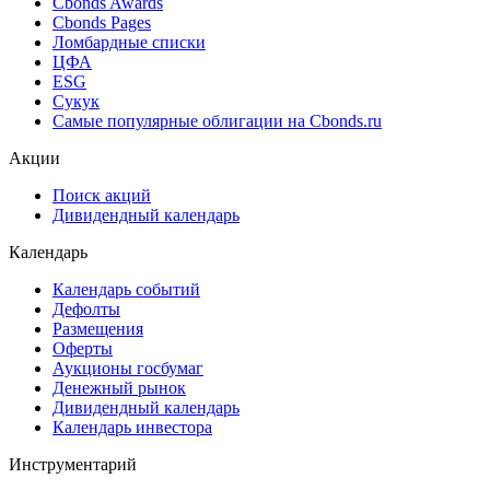
Cbonds Estimation Onshore
Cbonds Valuation
Рэнкинги инвест. банков и юр. консультантов
Cbonds Awards
Cbonds Pages
Ломбардные списки
ЦФА
ESG
Сукук
Самые популярные облигации на Cbonds.ru
Акции
Поиск акций
Дивидендный календарь
Календарь
Календарь событий
Дефолты
Размещения
Оферты
Аукционы госбумаг
Денежный рынок
Дивидендный календарь