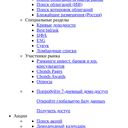
Облигации
Поиски
Поиск облигаций & Карты рынка
Поиск облигаций (ИИ)
Поиск котировок облигаций
Ближайшие размещения (Россия)
Специальные разделы
Кривые доходности
Best bid/ask
ЦФА
ESG
Сукук
Ломбардные списки
Участники рынка
Рэнкинги инвест. банков и юр.
консультантов
Cbonds Pages
Cbonds Awards
Опросы
Попробуйте
7-дневный
демо-доступ
Откройте глобальную базу данных