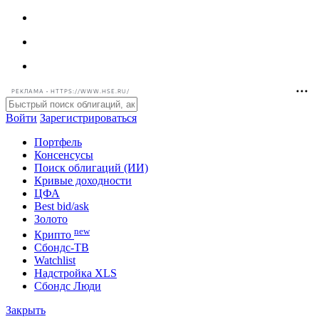
РЕКЛАМА • HTTPS://WWW.HSE.RU/
Войти
Зарегистрироваться
Портфель
Консенсусы
Поиск облигаций (ИИ)
Кривые доходности
ЦФА
Best bid/ask
Золото
new
Крипто
Сбондс-ТВ
Watchlist