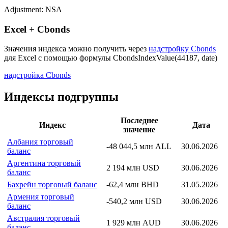
Страна: Чехия
Рассчитывающая Организация:
Czech Statistical Office
Adjustment: NSA
Excel + Cbonds
Значения индекса можно получить через
надстройку Cbonds
для Excel с помощью формулы
CbondsIndexValue(44187, date)
надстройка Cbonds
Индексы подгруппы
Последнее
Индекс
Дата
значение
Албания торговый
-48 044,5 млн ALL
30.06.2026
баланс
Аргентина торговый
2 194 млн USD
30.06.2026
баланс
Бахрейн торговый баланс
-62,4 млн BHD
31.05.2026