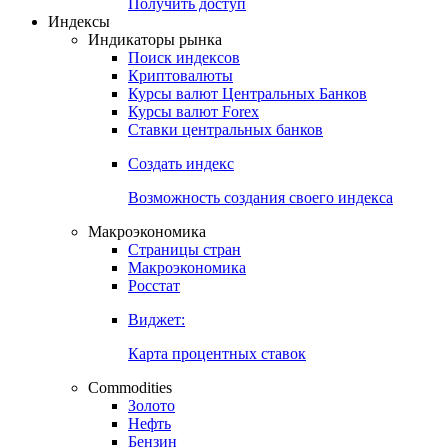
Попробуйте
7-дневный
демо-доступ
Откройте глобальную базу данных
Получить доступ
Индексы
Индикаторы рынка
Поиск индексов
Криптовалюты
Курсы валют Центральных Банков
Курсы валют Forex
Ставки центральных банков
Создать индекс
Возможность создания своего индекса
Макроэкономика
Страницы стран
Макроэкономика
Росстат
Виджет:
Карта процентных ставок