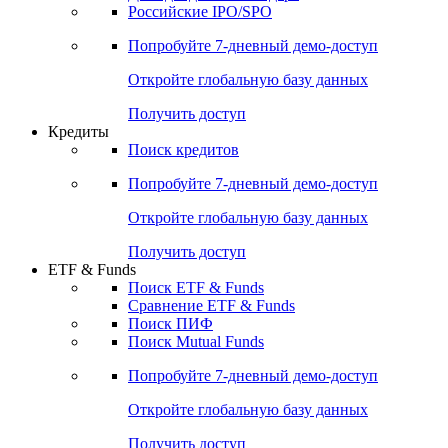
Получить доступ
Акции
Поиск акций
Дивидендный календарь
Российские IPO/SPO
Попробуйте
7-дневный
демо-доступ
Откройте глобальную базу данных
Получить доступ
Кредиты
Поиск кредитов
Попробуйте
7-дневный
демо-доступ
Откройте глобальную базу данных
Получить доступ
ETF & Funds
Поиск ETF & Funds
Сравнение ETF & Funds
Поиск ПИФ
Поиск Mutual Funds
Попробуйте
7-дневный
демо-доступ