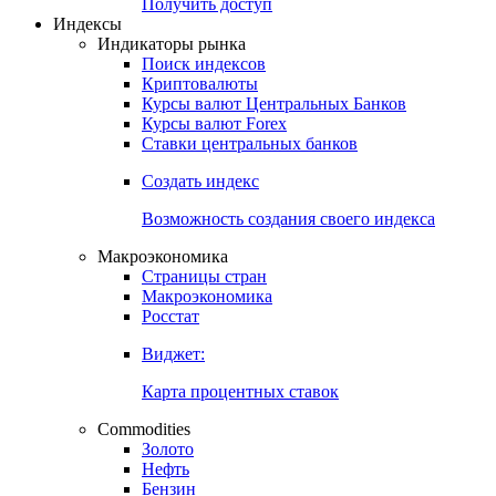
Попробуйте
7-дневный
демо-доступ
Откройте глобальную базу данных
Получить доступ
Индексы
Индикаторы рынка
Поиск индексов
Криптовалюты
Курсы валют Центральных Банков
Курсы валют Forex
Ставки центральных банков
Создать индекс
Возможность создания своего индекса
Макроэкономика
Страницы стран
Макроэкономика
Росстат
Виджет:
Карта процентных ставок