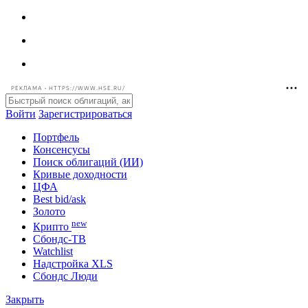
РЕКЛАМА • HTTPS://WWW.HSE.RU/
Войти
Зарегистрироваться
Портфель
Консенсусы
Поиск облигаций (ИИ)
Кривые доходности
ЦФА
Best bid/ask
Золото
new
Крипто
Сбондс-ТВ
Watchlist