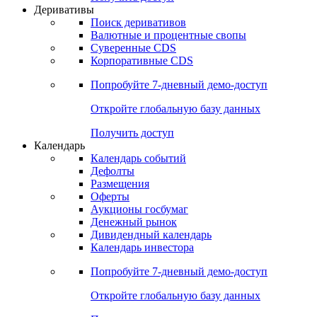
Откройте глобальную базу данных
Получить доступ
Деривативы
Поиск деривативов
Валютные и процентные свопы
Суверенные CDS
Корпоративные CDS
Попробуйте
7-дневный
демо-доступ
Откройте глобальную базу данных
Получить доступ
Календарь
Календарь событий
Дефолты
Размещения
Оферты
Аукционы госбумаг
Денежный рынок
Дивидендный календарь
Календарь инвестора