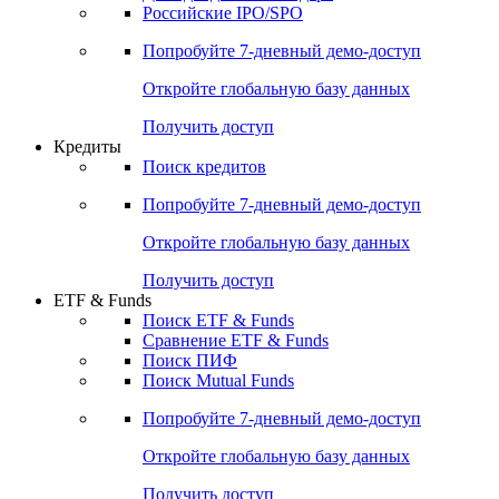
Получить доступ
Акции
Поиск акций
Дивидендный календарь
Российские IPO/SPO
Попробуйте
7-дневный
демо-доступ
Откройте глобальную базу данных
Получить доступ
Кредиты
Поиск кредитов
Попробуйте
7-дневный
демо-доступ
Откройте глобальную базу данных
Получить доступ
ETF & Funds
Поиск ETF & Funds
Сравнение ETF & Funds
Поиск ПИФ
Поиск Mutual Funds
Попробуйте
7-дневный
демо-доступ