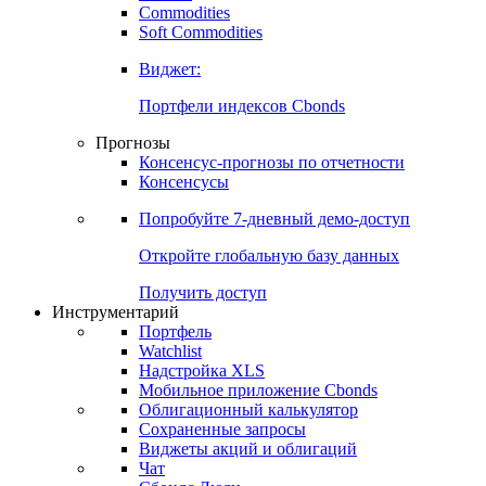
Commodities
Золото
Нефть
Бензин
Commodities
Soft Commodities
Виджет:
Портфели индексов Cbonds
Прогнозы
Консенсус-прогнозы по отчетности
Консенсусы
Попробуйте
7-дневный
демо-доступ
Откройте глобальную базу данных
Получить доступ
Инструментарий
Портфель
Watchlist
Надстройка XLS
Мобильное приложение Cbonds
Облигационный калькулятор