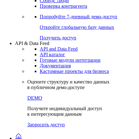
Сохраненные запросы
Виджеты акций и облигаций
Чат
Сбондс Люди
Проверка контрагента
Попробуйте
7-дневный
демо-доступ
Откройте глобальную базу данных
Получить доступ
API & Data Feed
API and Data Feed
API каталог
Готовые модули интеграции
Документация
Кастомные проекты для бизнеса
Оцените структуру и качество данных
в публичном демо-доступе
DEMO
Получите индивидуальный доступ
к интересующим данным