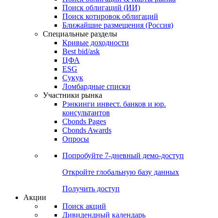
Облигации
Поиски
Поиск облигаций & Карты рынка
Поиск облигаций (ИИ)
Поиск котировок облигаций
Ближайшие размещения (Россия)
Специальные разделы
Кривые доходности
Best bid/ask
ЦФА
ESG
Сукук
Ломбардные списки
Участники рынка
Рэнкинги инвест. банков и юр.
консультантов
Cbonds Pages
Cbonds Awards
Опросы
Попробуйте
7-дневный
демо-доступ
Откройте глобальную базу данных