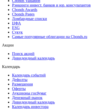
Best bid/ask
Cbonds Estimation
Cbonds Estimation Onshore
Cbonds Valuation
Рэнкинги инвест. банков и юр. консультантов
Cbonds Awards
Cbonds Pages
Ломбардные списки
ЦФА
ESG
Сукук
Самые популярные облигации на Cbonds.ru
Акции
Поиск акций
Дивидендный календарь
Календарь
Календарь событий
Дефолты
Размещения
Оферты
Аукционы госбумаг