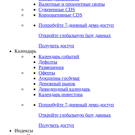
Валютные и процентные свопы
Суверенные CDS
Корпоративные CDS
Попробуйте
7-дневный
демо-доступ
Откройте глобальную базу данных
Получить доступ
Календарь
Календарь событий
Дефолты
Размещения
Оферты
Аукционы госбумаг
Денежный рынок
Дивидендный календарь
Календарь инвестора
Попробуйте
7-дневный
демо-доступ
Откройте глобальную базу данных
Получить доступ
Индексы