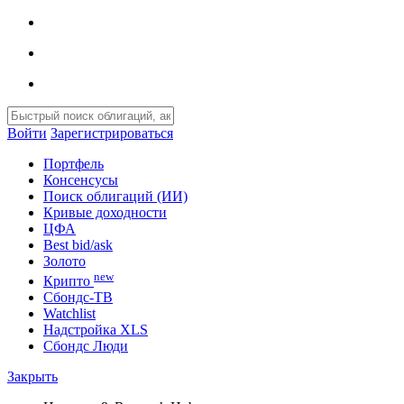
Войти
Зарегистрироваться
Портфель
Консенсусы
Поиск облигаций (ИИ)
Кривые доходности
ЦФА
Best bid/ask
Золото
new
Крипто
Сбондс-ТВ
Watchlist
Надстройка XLS
Сбондс Люди
Закрыть