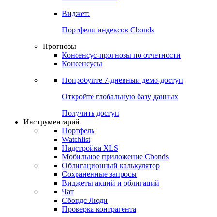
Виджет:
Портфели индексов Cbonds
Прогнозы
Консенсус-прогнозы по отчетности
Консенсусы
Попробуйте
7-дневный
демо-доступ
Откройте глобальную базу данных
Получить доступ
Инструментарий
Портфель
Watchlist
Надстройка XLS
Мобильное приложение Cbonds
Облигационный калькулятор
Сохраненные запросы
Виджеты акций и облигаций
Чат
Сбондс Люди
Проверка контрагента