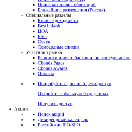
Поиск котировок облигаций
Ближайшие размещения (Россия)
Специальные разделы
Кривые доходности
Best bid/ask
ЦФА
ESG
Сукук
Ломбардные списки
Участники рынка
Рэнкинги инвест. банков и юр. консультантов
Cbonds Pages
Cbonds Awards
Опросы
Попробуйте
7-дневный
демо-доступ
Откройте глобальную базу данных
Получить доступ
Акции
Поиск акций
Дивидендный календарь
Российские IPO/SPO