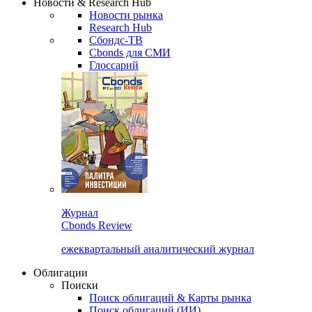
Новости & Research Hub
Новости рынка
Research Hub
Сбондс-ТВ
Cbonds для СМИ
Глоссарий
Журнал
Cbonds Review
ежеквартальный аналитический журнал
Облигации
Поиски
Поиск облигаций & Карты рынка
Поиск облигаций (ИИ)