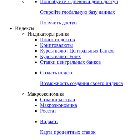
Попробуйте
7-дневный
демо-доступ
Откройте глобальную базу данных
Получить доступ
Индексы
Индикаторы рынка
Поиск индексов
Криптовалюты
Курсы валют Центральных Банков
Курсы валют Forex
Ставки центральных банков
Создать индекс
Возможность создания своего индекса
Макроэкономика
Страницы стран
Макроэкономика
Росстат
Виджет:
Карта процентных ставок