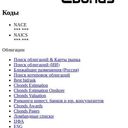
Коды
NACE
*** ***
NAICS
*** ***
Облигации
Поиск облигаций & Карты рынка
Поиск облигаций (ИИ)
Ближайшие размещения (Россия)
Поиск котировок облигаций
Best bid/ask
Cbonds Estimation
Cbonds Estimation Onshore
Cbonds Valuation
Рэнкинги инвест. банков и юр. консультантов
Cbonds Awards
Cbonds Pages
Ломбардные списки
ЦФА
ESG