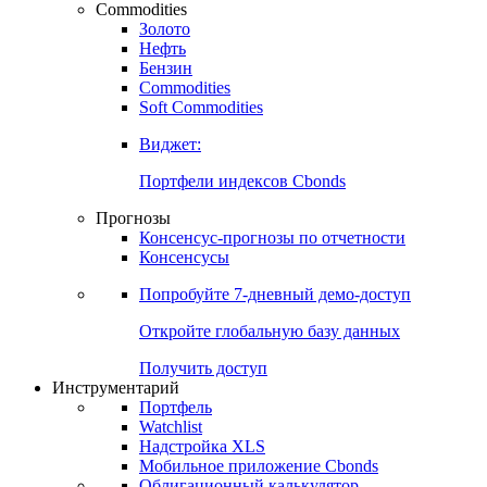
Commodities
Золото
Нефть
Бензин
Commodities
Soft Commodities
Виджет:
Портфели индексов Cbonds
Прогнозы
Консенсус-прогнозы по отчетности
Консенсусы
Попробуйте
7-дневный
демо-доступ
Откройте глобальную базу данных
Получить доступ
Инструментарий
Портфель
Watchlist
Надстройка XLS
Мобильное приложение Cbonds
Облигационный калькулятор