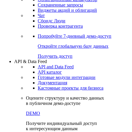
Сохраненные запросы
Виджеты акций и облигаций
Чат
Сбондс Люди
Проверка контрагента
Попробуйте
7-дневный
демо-доступ
Откройте глобальную базу данных
Получить доступ
API & Data Feed
API and Data Feed
API каталог
Готовые модули интеграции
Документация
Кастомные проекты для бизнеса
Оцените структуру и качество данных
в публичном демо-доступе
DEMO
Получите индивидуальный доступ
к интересующим данным