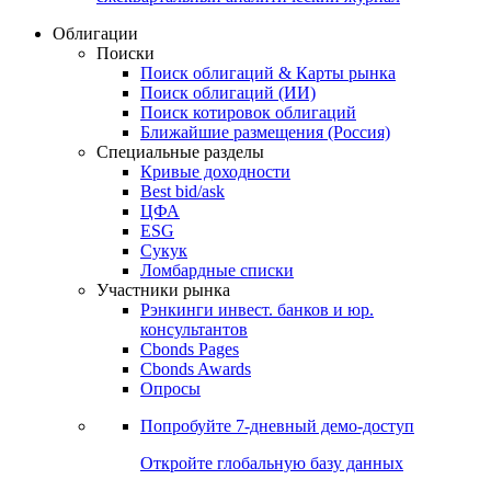
Облигации
Поиски
Поиск облигаций & Карты рынка
Поиск облигаций (ИИ)
Поиск котировок облигаций
Ближайшие размещения (Россия)
Специальные разделы
Кривые доходности
Best bid/ask
ЦФА
ESG
Сукук
Ломбардные списки
Участники рынка
Рэнкинги инвест. банков и юр.
консультантов
Cbonds Pages
Cbonds Awards
Опросы
Попробуйте
7-дневный
демо-доступ
Откройте глобальную базу данных