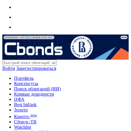
РЕКЛАМА • HTTPS://WWW.HSE.RU/
Войти
Зарегистрироваться
Портфель
Консенсусы
Поиск облигаций (ИИ)
Кривые доходности
ЦФА
Best bid/ask
Золото
new
Крипто
Сбондс-ТВ
Watchlist