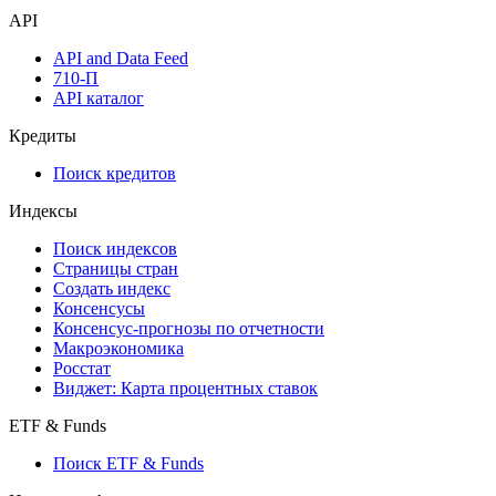
API
API and Data Feed
710-П
API каталог
Кредиты
Поиск кредитов
Индексы
Поиск индексов
Страницы стран
Создать индекс
Консенсусы
Консенсус-прогнозы по отчетности
Макроэкономика
Росстат
Виджет: Карта процентных ставок
ETF & Funds
Поиск ETF & Funds