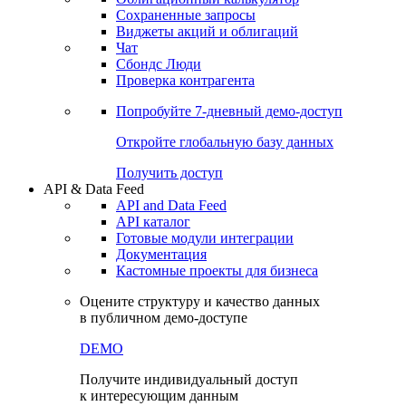
Сохраненные запросы
Виджеты акций и облигаций
Чат
Сбондс Люди
Проверка контрагента
Попробуйте
7-дневный
демо-доступ
Откройте глобальную базу данных
Получить доступ
API & Data Feed
API and Data Feed
API каталог
Готовые модули интеграции
Документация
Кастомные проекты для бизнеса
Оцените структуру и качество данных
в публичном демо-доступе
DEMO
Получите индивидуальный доступ
к интересующим данным