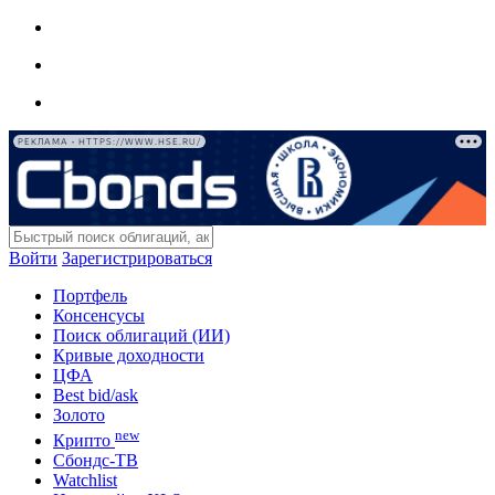
РЕКЛАМА • HTTPS://WWW.HSE.RU/
Войти
Зарегистрироваться
Портфель
Консенсусы
Поиск облигаций (ИИ)
Кривые доходности
ЦФА
Best bid/ask
Золото
new
Крипто
Сбондс-ТВ
Watchlist