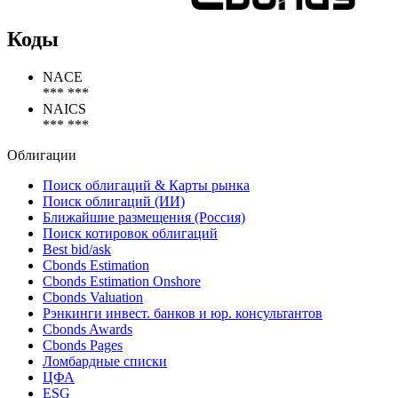
Коды
NACE
*** ***
NAICS
*** ***
Облигации
Поиск облигаций & Карты рынка
Поиск облигаций (ИИ)
Ближайшие размещения (Россия)
Поиск котировок облигаций
Best bid/ask
Cbonds Estimation
Cbonds Estimation Onshore
Cbonds Valuation
Рэнкинги инвест. банков и юр. консультантов
Cbonds Awards
Cbonds Pages
Ломбардные списки
ЦФА
ESG