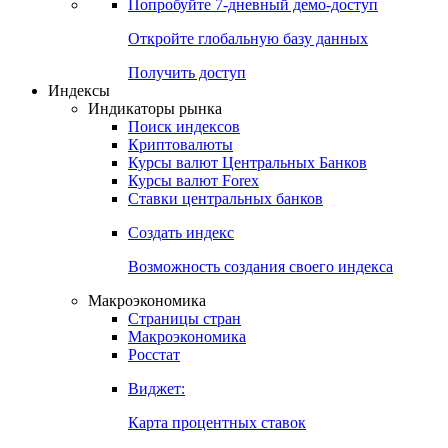
Попробуйте
7-дневный
демо-доступ
Откройте глобальную базу данных
Получить доступ
Индексы
Индикаторы рынка
Поиск индексов
Криптовалюты
Курсы валют Центральных Банков
Курсы валют Forex
Ставки центральных банков
Создать индекс
Возможность создания своего индекса
Макроэкономика
Страницы стран
Макроэкономика
Росстат
Виджет:
Карта процентных ставок