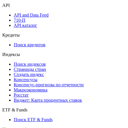
API
API and Data Feed
710-П
API каталог
Кредиты
Поиск кредитов
Индексы
Поиск индексов
Страницы стран
Создать индекс
Консенсусы
Консенсус-прогнозы по отчетности
Макроэкономика
Росстат
Виджет: Карта процентных ставок
ETF & Funds
Поиск ETF & Funds