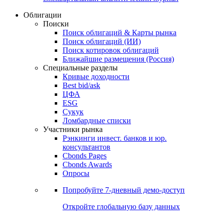
Облигации
Поиски
Поиск облигаций & Карты рынка
Поиск облигаций (ИИ)
Поиск котировок облигаций
Ближайшие размещения (Россия)
Специальные разделы
Кривые доходности
Best bid/ask
ЦФА
ESG
Сукук
Ломбардные списки
Участники рынка
Рэнкинги инвест. банков и юр.
консультантов
Cbonds Pages
Cbonds Awards
Опросы
Попробуйте
7-дневный
демо-доступ
Откройте глобальную базу данных