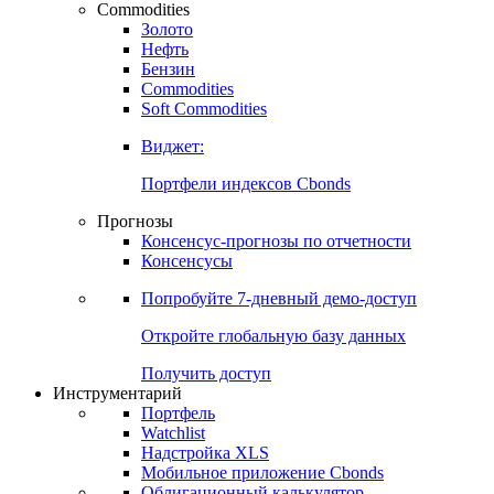
Commodities
Золото
Нефть
Бензин
Commodities
Soft Commodities
Виджет:
Портфели индексов Cbonds
Прогнозы
Консенсус-прогнозы по отчетности
Консенсусы
Попробуйте
7-дневный
демо-доступ
Откройте глобальную базу данных
Получить доступ
Инструментарий
Портфель
Watchlist
Надстройка XLS
Мобильное приложение Cbonds
Облигационный калькулятор