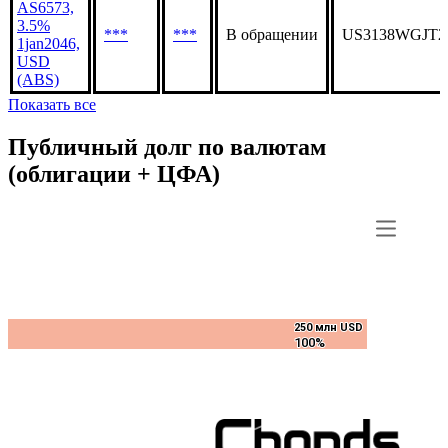
AS6573,
3.5%
***
***
В обращении
US3138WGJT2
1jan2046,
USD
(ABS)
Показать все
Публичный долг по валютам
(облигации + ЦФА)
250 млн USD
250 млн USD
100%
100%