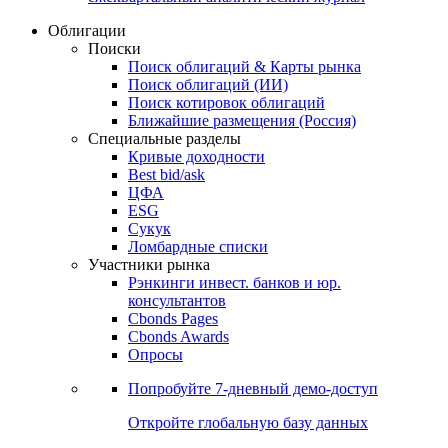
Облигации
Поиски
Поиск облигаций & Карты рынка
Поиск облигаций (ИИ)
Поиск котировок облигаций
Ближайшие размещения (Россия)
Специальные разделы
Кривые доходности
Best bid/ask
ЦФА
ESG
Сукук
Ломбардные списки
Участники рынка
Рэнкинги инвест. банков и юр.
консультантов
Cbonds Pages
Cbonds Awards
Опросы
Попробуйте
7-дневный
демо-доступ
Откройте глобальную базу данных