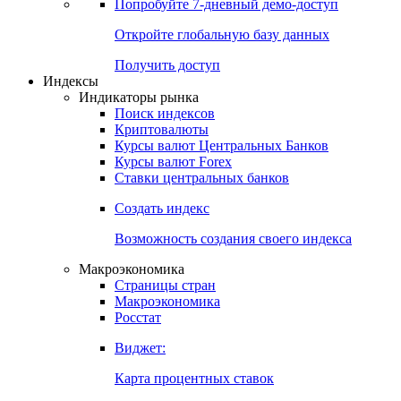
Попробуйте
7-дневный
демо-доступ
Откройте глобальную базу данных
Получить доступ
Индексы
Индикаторы рынка
Поиск индексов
Криптовалюты
Курсы валют Центральных Банков
Курсы валют Forex
Ставки центральных банков
Создать индекс
Возможность создания своего индекса
Макроэкономика
Страницы стран
Макроэкономика
Росстат
Виджет:
Карта процентных ставок