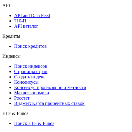
API
API and Data Feed
710-П
API каталог
Кредиты
Поиск кредитов
Индексы
Поиск индексов
Страницы стран
Создать индекс
Консенсусы
Консенсус-прогнозы по отчетности
Макроэкономика
Росстат
Виджет: Карта процентных ставок
ETF & Funds
Поиск ETF & Funds