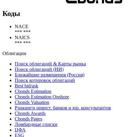
Коды
NACE
*** ***
NAICS
*** ***
Облигации
Поиск облигаций & Карты рынка
Поиск облигаций (ИИ)
Ближайшие размещения (Россия)
Поиск котировок облигаций
Best bid/ask
Cbonds Estimation
Cbonds Estimation Onshore
Cbonds Valuation
Рэнкинги инвест. банков и юр. консультантов
Cbonds Awards
Cbonds Pages
Ломбардные списки
ЦФА
ESG