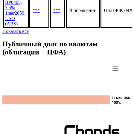
BP0405,
3.5%
***
***
В обращении
US3140K7NX
1mar2050,
USD
(ABS)
Показать все
Публичный долг по валютам
(облигации + ЦФА)
59 млн USD
59 млн USD
100%
100%