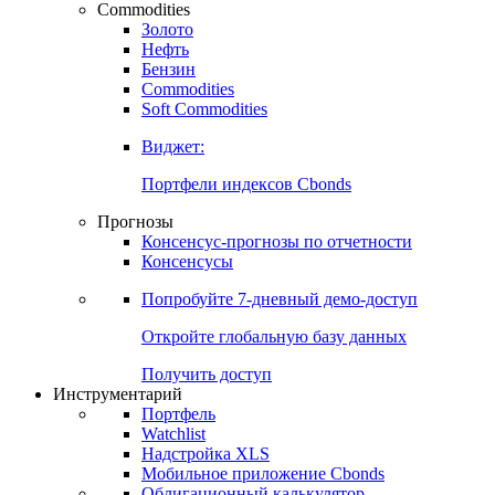
Commodities
Золото
Нефть
Бензин
Commodities
Soft Commodities
Виджет:
Портфели индексов Cbonds
Прогнозы
Консенсус-прогнозы по отчетности
Консенсусы
Попробуйте
7-дневный
демо-доступ
Откройте глобальную базу данных
Получить доступ
Инструментарий
Портфель
Watchlist
Надстройка XLS
Мобильное приложение Cbonds
Облигационный калькулятор