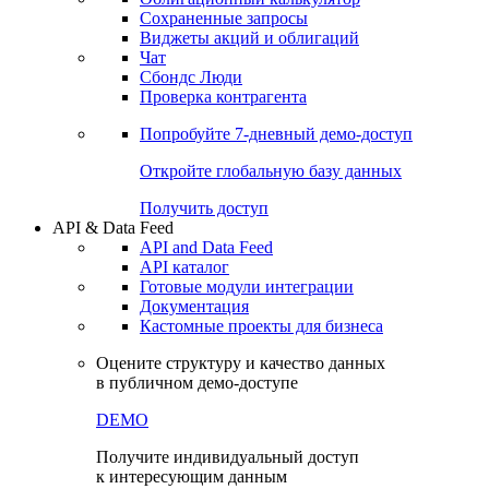
Сохраненные запросы
Виджеты акций и облигаций
Чат
Сбондс Люди
Проверка контрагента
Попробуйте
7-дневный
демо-доступ
Откройте глобальную базу данных
Получить доступ
API & Data Feed
API and Data Feed
API каталог
Готовые модули интеграции
Документация
Кастомные проекты для бизнеса
Оцените структуру и качество данных
в публичном демо-доступе
DEMO
Получите индивидуальный доступ
к интересующим данным