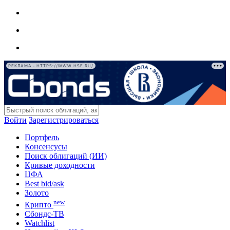
РЕКЛАМА • HTTPS://WWW.HSE.RU/
Войти
Зарегистрироваться
Портфель
Консенсусы
Поиск облигаций (ИИ)
Кривые доходности
ЦФА
Best bid/ask
Золото
new
Крипто
Сбондс-ТВ
Watchlist