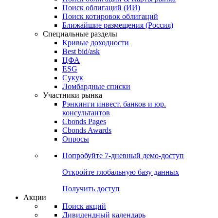
Облигации
Поиски
Поиск облигаций & Карты рынка
Поиск облигаций (ИИ)
Поиск котировок облигаций
Ближайшие размещения (Россия)
Специальные разделы
Кривые доходности
Best bid/ask
ЦФА
ESG
Сукук
Ломбардные списки
Участники рынка
Рэнкинги инвест. банков и юр.
консультантов
Cbonds Pages
Cbonds Awards
Опросы
Попробуйте
7-дневный
демо-доступ
Откройте глобальную базу данных