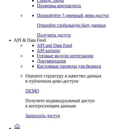
Сохраненные запросы
Виджеты акций и облигаций
Чат
Сбондс Люди
Проверка контрагента
Попробуйте
7-дневный
демо-доступ
Откройте глобальную базу данных
Получить доступ
API & Data Feed
API and Data Feed
API каталог
Готовые модули интеграции
Документация
Кастомные проекты для бизнеса
Оцените структуру и качество данных
в публичном демо-доступе
DEMO
Получите индивидуальный доступ
к интересующим данным