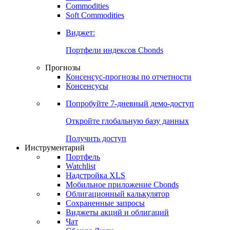
Commodities
Золото
Нефть
Бензин
Commodities
Soft Commodities
Виджет:
Портфели индексов Cbonds
Прогнозы
Консенсус-прогнозы по отчетности
Консенсусы
Попробуйте
7-дневный
демо-доступ
Откройте глобальную базу данных
Получить доступ
Инструментарий
Портфель
Watchlist
Надстройка XLS
Мобильное приложение Cbonds
Облигационный калькулятор