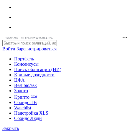
РЕКЛАМА • HTTPS://WWW.HSE.RU/
Войти
Зарегистрироваться
Портфель
Консенсусы
Поиск облигаций (ИИ)
Кривые доходности
ЦФА
Best bid/ask
Золото
new
Крипто
Сбондс-ТВ
Watchlist