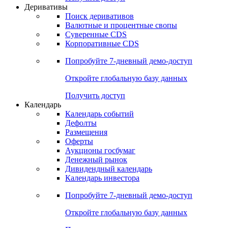
Откройте глобальную базу данных
Получить доступ
Деривативы
Поиск деривативов
Валютные и процентные свопы
Суверенные CDS
Корпоративные CDS
Попробуйте
7-дневный
демо-доступ
Откройте глобальную базу данных
Получить доступ
Календарь
Календарь событий
Дефолты
Размещения
Оферты
Аукционы госбумаг
Денежный рынок
Дивидендный календарь
Календарь инвестора