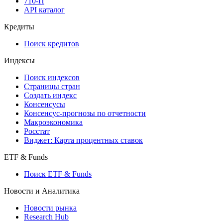
API
API and Data Feed
710-П
API каталог
Кредиты
Поиск кредитов
Индексы
Поиск индексов
Страницы стран
Создать индекс
Консенсусы
Консенсус-прогнозы по отчетности
Макроэкономика
Росстат
Виджет: Карта процентных ставок
ETF & Funds
Поиск ETF & Funds