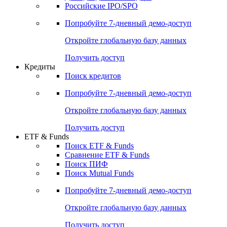
Получить доступ
Акции
Поиск акций
Дивидендный календарь
Российские IPO/SPO
Попробуйте
7-дневный
демо-доступ
Откройте глобальную базу данных
Получить доступ
Кредиты
Поиск кредитов
Попробуйте
7-дневный
демо-доступ
Откройте глобальную базу данных
Получить доступ
ETF & Funds
Поиск ETF & Funds
Сравнение ETF & Funds
Поиск ПИФ
Поиск Mutual Funds
Попробуйте
7-дневный
демо-доступ