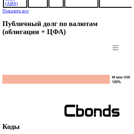
BJ4569,
4%
***
***
В обращении
US3140H6CF4
1jan2048,
USD
(ABS)
Показать все
Публичный долг по валютам
(облигации + ЦФА)
43 млн USD
43 млн USD
100%
100%