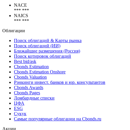
Коды
NACE
*** ***
NAICS
*** ***
Облигации
Поиск облигаций & Карты рынка
Поиск облигаций (ИИ)
Ближайшие размещения (Россия)
Поиск котировок облигаций
Best bid/ask
Cbonds Estimation
Cbonds Estimation Onshore
Cbonds Valuation
Рэнкинги инвест. банков и юр. консультантов
Cbonds Awards
Cbonds Pages
Ломбардные списки
ЦФА
ESG