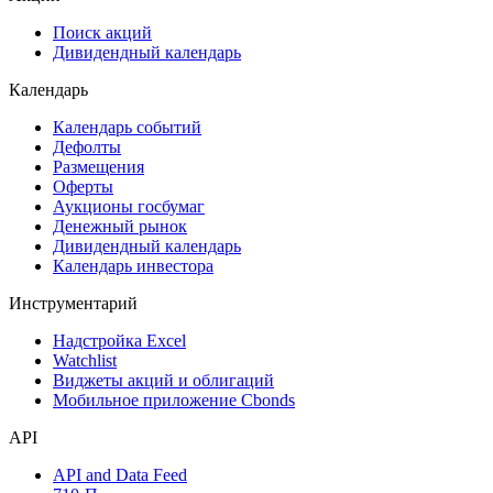
Сукук
Самые популярные облигации на Cbonds.ru
Акции
Поиск акций
Дивидендный календарь
Календарь
Календарь событий
Дефолты
Размещения
Оферты
Аукционы госбумаг
Денежный рынок
Дивидендный календарь
Календарь инвестора
Инструментарий
Надстройка Excel
Watchlist
Виджеты акций и облигаций
Мобильное приложение Cbonds