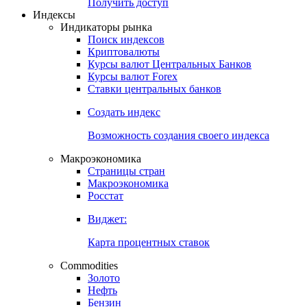
Попробуйте
7-дневный
демо-доступ
Откройте глобальную базу данных
Получить доступ
Индексы
Индикаторы рынка
Поиск индексов
Криптовалюты
Курсы валют Центральных Банков
Курсы валют Forex
Ставки центральных банков
Создать индекс
Возможность создания своего индекса
Макроэкономика
Страницы стран
Макроэкономика
Росстат
Виджет:
Карта процентных ставок