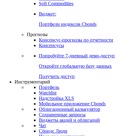
Soft Commodities
Виджет:
Портфели индексов Cbonds
Прогнозы
Консенсус-прогнозы по отчетности
Консенсусы
Попробуйте
7-дневный
демо-доступ
Откройте глобальную базу данных
Получить доступ
Инструментарий
Портфель
Watchlist
Надстройка XLS
Мобильное приложение Cbonds
Облигационный калькулятор
Сохраненные запросы
Виджеты акций и облигаций
Чат
Сбондс Люди