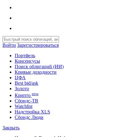
Войти
Зарегистрироваться
Портфель
Консенсусы
Поиск облигаций (ИИ)
Кривые доходности
ЦФА
Best bid/ask
Золото
new
Крипто
Сбондс-ТВ
Watchlist
Надстройка XLS
Сбондс Люди
Закрыть