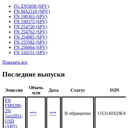
FG ZN5058 (SPV)
FN MA2110 (SPV)
FN 190363 (SPV)
FN 190375 (SPV)
FN 254720 (SPV)
FN 254762 (SPV)
FN 254985 (SPV)
FN 255582 (SPV)
FN 256064 (SPV)
FN 310151 (SPV)
Показать все
Последние выпуски
Объем,
Эмиссия
Дата
Статус
ISIN
млн
FN
FM9299,
2%
***
***
В обращении
US3140XDKM
1oct2051,
USD
(ABS)