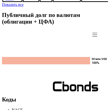
Показать все
Публичный долг по валютам
(облигации + ЦФА)
30 млн USD
30 млн USD
100%
100%
Коды
NACE