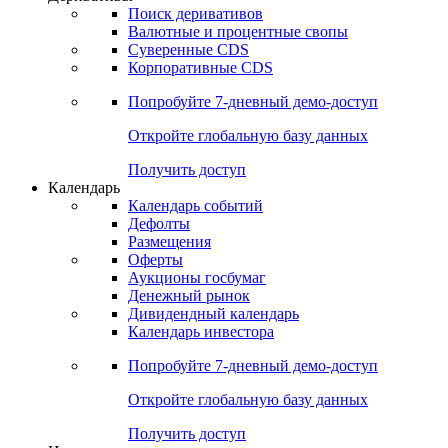
Поиск деривативов
Валютные и процентные свопы
Суверенные CDS
Корпоративные CDS
Попробуйте
7-дневный
демо-доступ
Откройте глобальную базу данных
Получить доступ
Календарь
Календарь событий
Дефолты
Размещения
Оферты
Аукционы госбумаг
Денежный рынок
Дивидендный календарь
Календарь инвестора
Попробуйте
7-дневный
демо-доступ
Откройте глобальную базу данных
Получить доступ