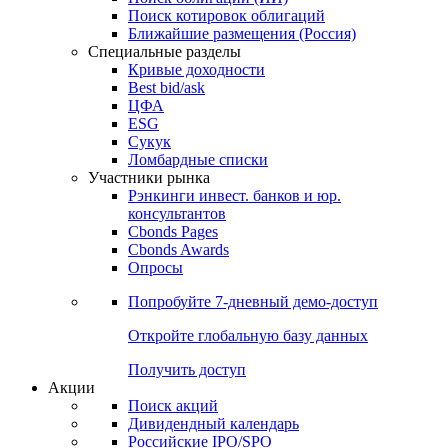
Поиск котировок облигаций
Ближайшие размещения (Россия)
Специальные разделы
Кривые доходности
Best bid/ask
ЦФА
ESG
Сукук
Ломбардные списки
Участники рынка
Рэнкинги инвест. банков и юр.
консультантов
Cbonds Pages
Cbonds Awards
Опросы
Попробуйте
7-дневный
демо-доступ
Откройте глобальную базу данных
Получить доступ
Акции
Поиск акций
Дивидендный календарь
Российские IPO/SPO