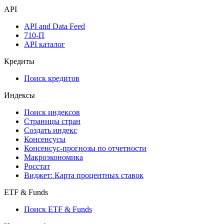
API
API and Data Feed
710-П
API каталог
Кредиты
Поиск кредитов
Индексы
Поиск индексов
Страницы стран
Создать индекс
Консенсусы
Консенсус-прогнозы по отчетности
Макроэкономика
Росстат
Виджет: Карта процентных ставок
ETF & Funds
Поиск ETF & Funds