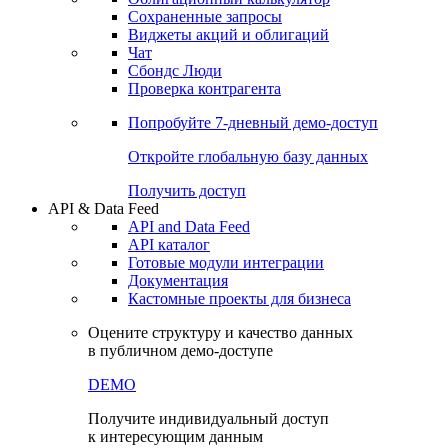
Сохраненные запросы
Виджеты акций и облигаций
Чат
Сбондс Люди
Проверка контрагента
Попробуйте
7-дневный
демо-доступ
Откройте глобальную базу данных
Получить доступ
API & Data Feed
API and Data Feed
API каталог
Готовые модули интеграции
Документация
Кастомные проекты для бизнеса
Оцените структуру и качество данных
в публичном демо-доступе
DEMO
Получите индивидуальный доступ
к интересующим данным