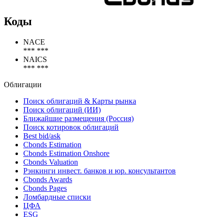
Коды
NACE
*** ***
NAICS
*** ***
Облигации
Поиск облигаций & Карты рынка
Поиск облигаций (ИИ)
Ближайшие размещения (Россия)
Поиск котировок облигаций
Best bid/ask
Cbonds Estimation
Cbonds Estimation Onshore
Cbonds Valuation
Рэнкинги инвест. банков и юр. консультантов
Cbonds Awards
Cbonds Pages
Ломбардные списки
ЦФА
ESG