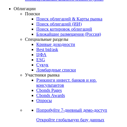
Облигации
Поиски
Поиск облигаций & Карты рынка
Поиск облигаций (ИИ)
Поиск котировок облигаций
Ближайшие размещения (Россия)
Специальные разделы
Кривые доходности
Best bid/ask
ЦФА
ESG
Сукук
Ломбардные списки
Участники рынка
Рэнкинги инвест. банков и юр.
консультантов
Cbonds Pages
Cbonds Awards
Опросы
Попробуйте
7-дневный
демо-доступ
Откройте глобальную базу данных