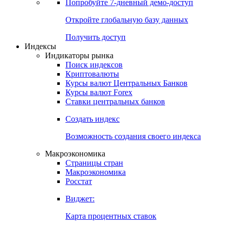
Попробуйте
7-дневный
демо-доступ
Откройте глобальную базу данных
Получить доступ
Индексы
Индикаторы рынка
Поиск индексов
Криптовалюты
Курсы валют Центральных Банков
Курсы валют Forex
Ставки центральных банков
Создать индекс
Возможность создания своего индекса
Макроэкономика
Страницы стран
Макроэкономика
Росстат
Виджет:
Карта процентных ставок