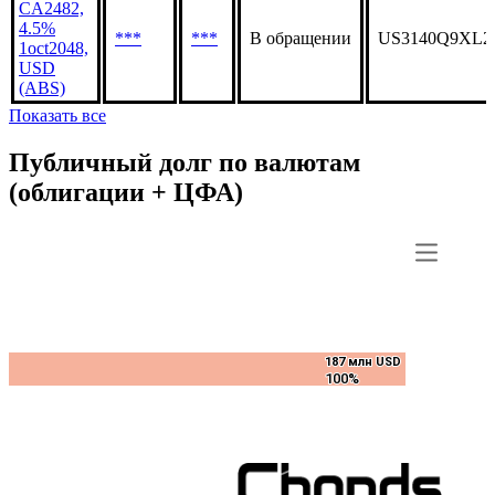
CA2482,
4.5%
***
***
В обращении
US3140Q9XL2
1oct2048,
USD
(ABS)
Показать все
Публичный долг по валютам
(облигации + ЦФА)
187 млн USD
187 млн USD
100%
100%