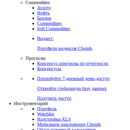
Commodities
Золото
Нефть
Бензин
Commodities
Soft Commodities
Виджет:
Портфели индексов Cbonds
Прогнозы
Консенсус-прогнозы по отчетности
Консенсусы
Попробуйте
7-дневный
демо-доступ
Откройте глобальную базу данных
Получить доступ
Инструментарий
Портфель
Watchlist
Надстройка XLS
Мобильное приложение Cbonds
Облигационный калькулятор