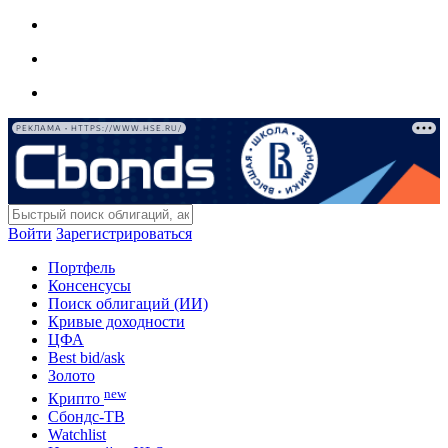
РЕКЛАМА • HTTPS://WWW.HSE.RU/
Войти
Зарегистрироваться
Портфель
Консенсусы
Поиск облигаций (ИИ)
Кривые доходности
ЦФА
Best bid/ask
Золото
new
Крипто
Сбондс-ТВ
Watchlist