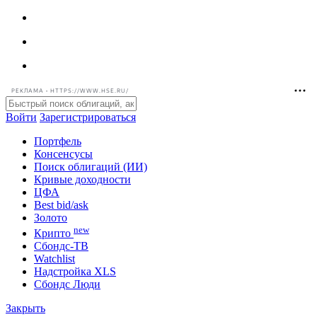
РЕКЛАМА • HTTPS://WWW.HSE.RU/
Войти
Зарегистрироваться
Портфель
Консенсусы
Поиск облигаций (ИИ)
Кривые доходности
ЦФА
Best bid/ask
Золото
new
Крипто
Сбондс-ТВ
Watchlist