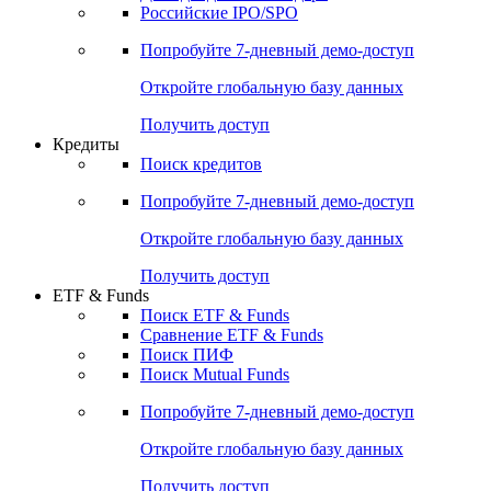
Получить доступ
Акции
Поиск акций
Дивидендный календарь
Российские IPO/SPO
Попробуйте
7-дневный
демо-доступ
Откройте глобальную базу данных
Получить доступ
Кредиты
Поиск кредитов
Попробуйте
7-дневный
демо-доступ
Откройте глобальную базу данных
Получить доступ
ETF & Funds
Поиск ETF & Funds
Сравнение ETF & Funds
Поиск ПИФ
Поиск Mutual Funds
Попробуйте
7-дневный
демо-доступ