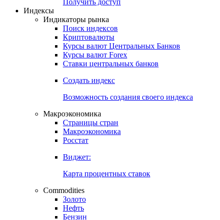
Попробуйте
7-дневный
демо-доступ
Откройте глобальную базу данных
Получить доступ
Индексы
Индикаторы рынка
Поиск индексов
Криптовалюты
Курсы валют Центральных Банков
Курсы валют Forex
Ставки центральных банков
Создать индекс
Возможность создания своего индекса
Макроэкономика
Страницы стран
Макроэкономика
Росстат
Виджет:
Карта процентных ставок