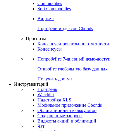
Commodities
Золото
Нефть
Бензин
Commodities
Soft Commodities
Виджет:
Портфели индексов Cbonds
Прогнозы
Консенсус-прогнозы по отчетности
Консенсусы
Попробуйте
7-дневный
демо-доступ
Откройте глобальную базу данных
Получить доступ
Инструментарий
Портфель
Watchlist
Надстройка XLS
Мобильное приложение Cbonds
Облигационный калькулятор