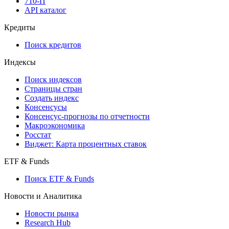
API
API and Data Feed
710-П
API каталог
Кредиты
Поиск кредитов
Индексы
Поиск индексов
Страницы стран
Создать индекс
Консенсусы
Консенсус-прогнозы по отчетности
Макроэкономика
Росстат
Виджет: Карта процентных ставок
ETF & Funds
Поиск ETF & Funds