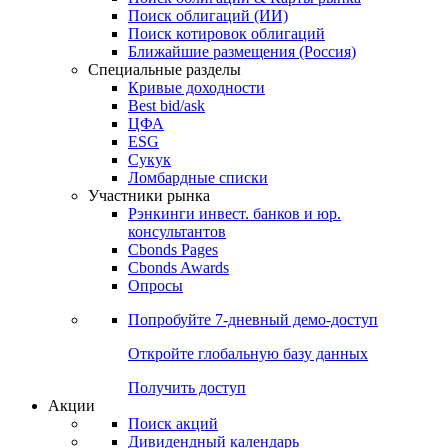
Облигации
Поиски
Поиск облигаций & Карты рынка
Поиск облигаций (ИИ)
Поиск котировок облигаций
Ближайшие размещения (Россия)
Специальные разделы
Кривые доходности
Best bid/ask
ЦФА
ESG
Сукук
Ломбардные списки
Участники рынка
Рэнкинги инвест. банков и юр.
консультантов
Cbonds Pages
Cbonds Awards
Опросы
Попробуйте
7-дневный
демо-доступ
Откройте глобальную базу данных