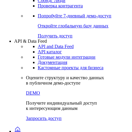
Сохраненные запросы
Виджеты акций и облигаций
Чат
Сбондс Люди
Проверка контрагента
Попробуйте
7-дневный
демо-доступ
Откройте глобальную базу данных
Получить доступ
API & Data Feed
API and Data Feed
API каталог
Готовые модули интеграции
Документация
Кастомные проекты для бизнеса
Оцените структуру и качество данных
в публичном демо-доступе
DEMO
Получите индивидуальный доступ
к интересующим данным