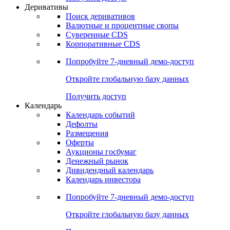
Откройте глобальную базу данных
Получить доступ
Деривативы
Поиск деривативов
Валютные и процентные свопы
Суверенные CDS
Корпоративные CDS
Попробуйте
7-дневный
демо-доступ
Откройте глобальную базу данных
Получить доступ
Календарь
Календарь событий
Дефолты
Размещения
Оферты
Аукционы госбумаг
Денежный рынок
Дивидендный календарь
Календарь инвестора