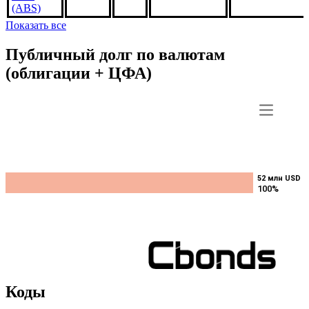
FS2857,
5.5%
***
***
В обращении
US3140XJE746
1apr2050,
USD
(ABS)
Показать все
Публичный долг по валютам
(облигации + ЦФА)
52 млн USD
52 млн USD
100%
100%