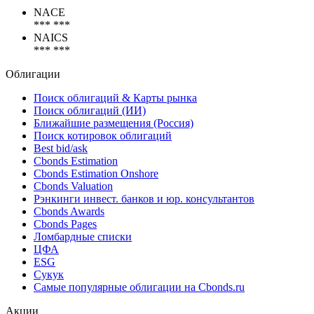
Коды
NACE
*** ***
NAICS
*** ***
Облигации
Поиск облигаций & Карты рынка
Поиск облигаций (ИИ)
Ближайшие размещения (Россия)
Поиск котировок облигаций
Best bid/ask
Cbonds Estimation
Cbonds Estimation Onshore
Cbonds Valuation
Рэнкинги инвест. банков и юр. консультантов
Cbonds Awards
Cbonds Pages
Ломбардные списки
ЦФА
ESG