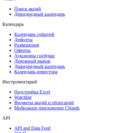
Сукук
Самые популярные облигации на Cbonds.ru
Акции
Поиск акций
Дивидендный календарь
Календарь
Календарь событий
Дефолты
Размещения
Оферты
Аукционы госбумаг
Денежный рынок
Дивидендный календарь
Календарь инвестора
Инструментарий
Надстройка Excel
Watchlist
Виджеты акций и облигаций
Мобильное приложение Cbonds