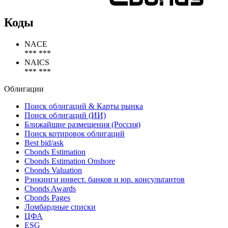
Коды
NACE
*** ***
NAICS
*** ***
Облигации
Поиск облигаций & Карты рынка
Поиск облигаций (ИИ)
Ближайшие размещения (Россия)
Поиск котировок облигаций
Best bid/ask
Cbonds Estimation
Cbonds Estimation Onshore
Cbonds Valuation
Рэнкинги инвест. банков и юр. консультантов
Cbonds Awards
Cbonds Pages
Ломбардные списки
ЦФА
ESG