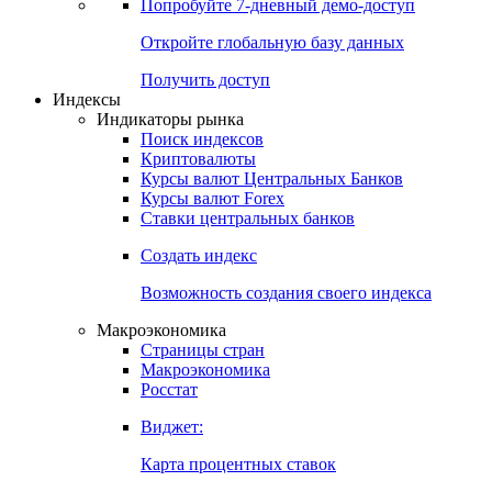
Попробуйте
7-дневный
демо-доступ
Откройте глобальную базу данных
Получить доступ
Индексы
Индикаторы рынка
Поиск индексов
Криптовалюты
Курсы валют Центральных Банков
Курсы валют Forex
Ставки центральных банков
Создать индекс
Возможность создания своего индекса
Макроэкономика
Страницы стран
Макроэкономика
Росстат
Виджет:
Карта процентных ставок