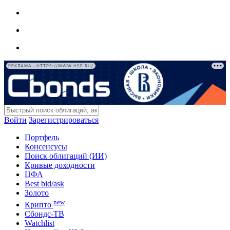
РЕКЛАМА • HTTPS://WWW.HSE.RU/
Войти
Зарегистрироваться
Портфель
Консенсусы
Поиск облигаций (ИИ)
Кривые доходности
ЦФА
Best bid/ask
Золото
new
Крипто
Сбондс-ТВ
Watchlist