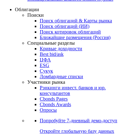
Облигации
Поиски
Поиск облигаций & Карты рынка
Поиск облигаций (ИИ)
Поиск котировок облигаций
Ближайшие размещения (Россия)
Специальные разделы
Кривые доходности
Best bid/ask
ЦФА
ESG
Сукук
Ломбардные списки
Участники рынка
Рэнкинги инвест. банков и юр.
консультантов
Cbonds Pages
Cbonds Awards
Опросы
Попробуйте
7-дневный
демо-доступ
Откройте глобальную базу данных