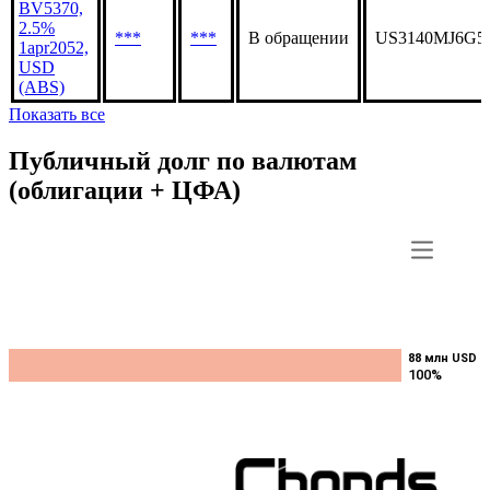
BV5370,
2.5%
***
***
В обращении
US3140MJ6G5
1apr2052,
USD
(ABS)
Показать все
Публичный долг по валютам
(облигации + ЦФА)
88 млн USD
88 млн USD
100%
100%