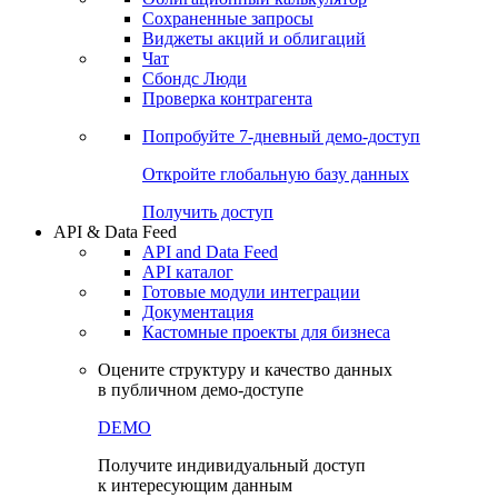
Сохраненные запросы
Виджеты акций и облигаций
Чат
Сбондс Люди
Проверка контрагента
Попробуйте
7-дневный
демо-доступ
Откройте глобальную базу данных
Получить доступ
API & Data Feed
API and Data Feed
API каталог
Готовые модули интеграции
Документация
Кастомные проекты для бизнеса
Оцените структуру и качество данных
в публичном демо-доступе
DEMO
Получите индивидуальный доступ
к интересующим данным