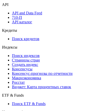
API
API and Data Feed
710-П
API каталог
Кредиты
Поиск кредитов
Индексы
Поиск индексов
Страницы стран
Создать индекс
Консенсусы
Консенсус-прогнозы по отчетности
Макроэкономика
Росстат
Виджет: Карта процентных ставок
ETF & Funds
Поиск ETF & Funds