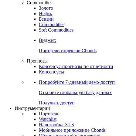
Commodities
Золото
Нефть
Бензин
Commodities
Soft Commodities
Виджет:
Портфели индексов Cbonds
Прогнозы
Консенсус-прогнозы по отчетности
Консенсусы
Попробуйте
7-дневный
демо-доступ
Откройте глобальную базу данных
Получить доступ
Инструментарий
Портфель
Watchlist
Надстройка XLS
Мобильное приложение Cbonds
Облигационный калькулятор