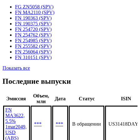
FG ZN5058 (SPV)
FN MA2110 (SPV)
FN 190363 (SPV)
FN 190375 (SPV)
FN 254720 (SPV)
FN 254762 (SPV)
FN 254985 (SPV)
FN 255582 (SPV)
FN 256064 (SPV)
FN 310151 (SPV)
Показать все
Последние выпуски
Объем,
Эмиссия
Дата
Статус
ISIN
млн
FN
MA3622,
5.5%
***
***
В обращении
US31418DAY
1mar2049,
USD
(ABS)