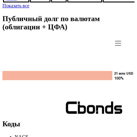
Показать все
Публичный долг по валютам
(облигации + ЦФА)
21 млн USD
21 млн USD
100%
100%
Коды
NACE