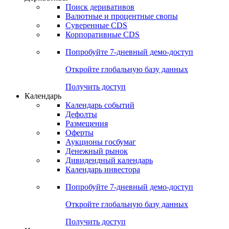
Поиск деривативов
Валютные и процентные свопы
Суверенные CDS
Корпоративные CDS
Попробуйте
7-дневный
демо-доступ
Откройте глобальную базу данных
Получить доступ
Календарь
Календарь событий
Дефолты
Размещения
Оферты
Аукционы госбумаг
Денежный рынок
Дивидендный календарь
Календарь инвестора
Попробуйте
7-дневный
демо-доступ
Откройте глобальную базу данных
Получить доступ