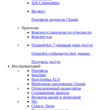
Soft Commodities
Виджет:
Портфели индексов Cbonds
Прогнозы
Консенсус-прогнозы по отчетности
Консенсусы
Попробуйте
7-дневный
демо-доступ
Откройте глобальную базу данных
Получить доступ
Инструментарий
Портфель
Watchlist
Надстройка XLS
Мобильное приложение Cbonds
Облигационный калькулятор
Сохраненные запросы
Виджеты акций и облигаций
Чат
Сбондс Люди