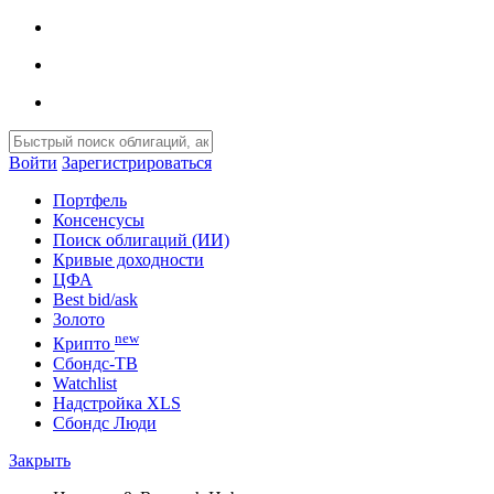
Войти
Зарегистрироваться
Портфель
Консенсусы
Поиск облигаций (ИИ)
Кривые доходности
ЦФА
Best bid/ask
Золото
new
Крипто
Сбондс-ТВ
Watchlist
Надстройка XLS
Сбондс Люди
Закрыть