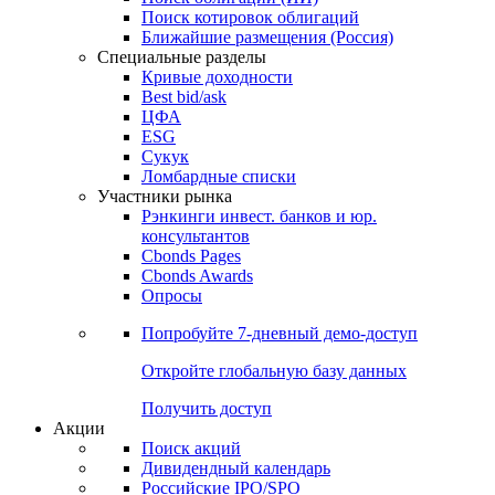
Поиск котировок облигаций
Ближайшие размещения (Россия)
Специальные разделы
Кривые доходности
Best bid/ask
ЦФА
ESG
Сукук
Ломбардные списки
Участники рынка
Рэнкинги инвест. банков и юр.
консультантов
Cbonds Pages
Cbonds Awards
Опросы
Попробуйте
7-дневный
демо-доступ
Откройте глобальную базу данных
Получить доступ
Акции
Поиск акций
Дивидендный календарь
Российские IPO/SPO